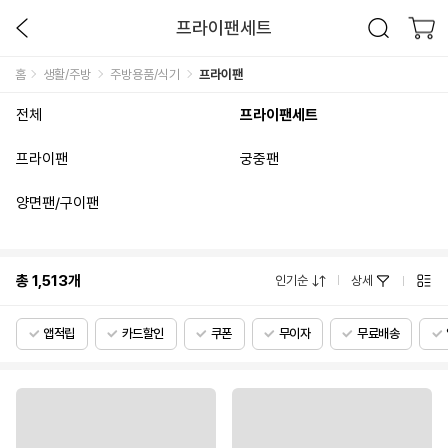
프라이팬세트
홈
생활/주방
주방용품/식기
프라이팬
전체
프라이팬세트
프라이팬
궁중팬
양면팬/구이팬
총
1,513
개
인기순
상세
앱적립
카드할인
쿠폰
무이자
무료배송