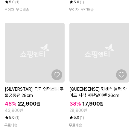
5.0
(1)
5.0
(1)
무이자
무료배송
무이자
무료배송
[SILVERSTAR] 쿡쿡 인덕션IH 주
[QUEENSENSE] 퀸센스 블랙 와
물궁중팬 28cm
이드 사각 계란말이팬 26cm
48%
22,900
38%
17,900
원
원
43,900원
28,900원
5.0
(1)
5.0
(1)
무료배송
무료배송