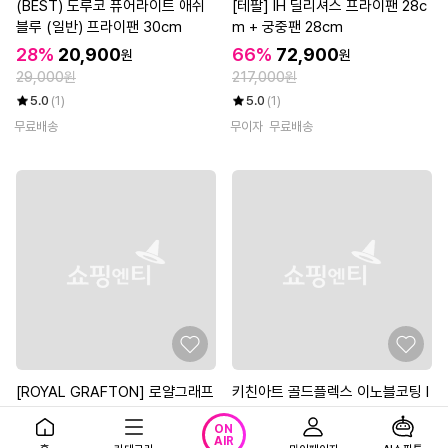
(BEST) 도루코 퓨어라이트 애쉬
[테팔] IH 딜리셔스 프라이팬 28c
블루 (일반) 프라이팬 30cm
m + 궁중팬 28cm
28%
20,900
66%
72,900
원
원
29,000원
217,000원
5.0
(1)
5.0
(1)
무료배송
무이자
무료배송
[ROYAL GRAFTON] 로얄그래프
키친아트 골드플렉스 이노블코팅 I
톤 로사 IH 28cm 궁중전골팬
H 인덕션 궁중팬28cm
ON
73%
23,900
25,500
원
원
AIR