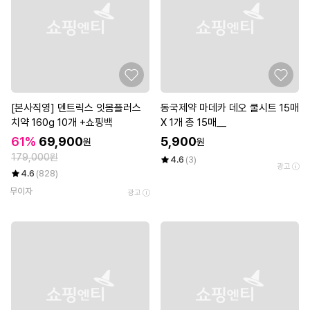
[본사직영] 덴트릭스 잇몸플러스
동국제약 마데카 데오 쿨시트 15매
치약 160g 10개 +쇼핑백
X 1개 총 15매__
61%
69,900
5,900
원
원
179,000원
4.6
(3)
광고
4.6
(828)
무이자
광고