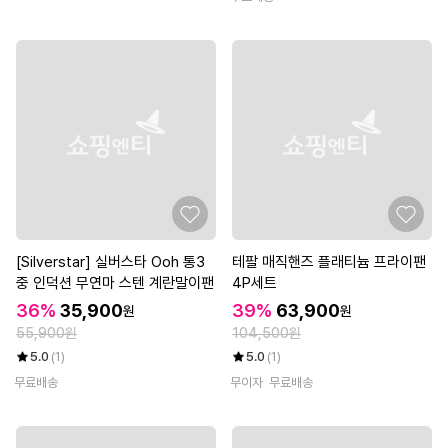
[Silverstar] 실버스타 Ooh 통3
테팔 매직핸즈 플래티늄 프라이팬
중 인덕션 무연마 스텐 계란말이팬
4P세트
36%
35,900
39%
63,900
원
원
55,900원
104,500원
5.0
(1)
5.0
(1)
무료배송
무이자
무료배송