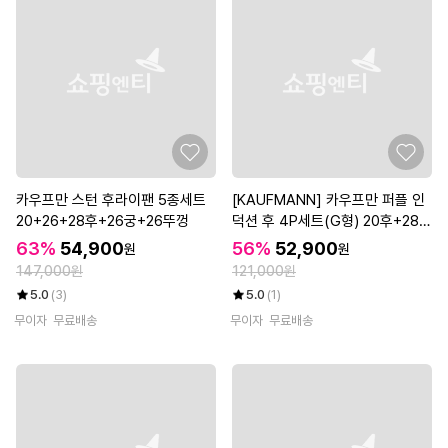
카우프만 스턴 후라이팬 5종세트
[KAUFMANN] 카우프만 퍼플 인
20+26+28후+26궁+26뚜껑
덕션 후 4P세트(G형) 20후+28후
+28궁+28뚜껑
63%
54,900
56%
52,900
원
원
147,000원
121,000원
5.0
(3)
5.0
(1)
무이자
무료배송
무이자
무료배송