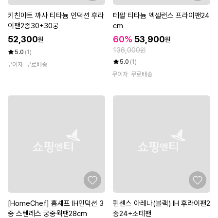
키친아트 까사 티타늄 인덕션 후라
테팔 티타늄 엑셀런스 프라이팬24
이팬2종30+30궁
cm
52,300
60%
53,900
원
원
136,000원
5.0
(1)
5.0
(1)
무이자
무료배송
무이자
무료배송
[HomeChef] 홈셰프 IH인덕션 3
퀸센스 아레나(블랙) IH 후라이팬2
중 스텐레스 궁중웍팬28cm
종24+소테팬