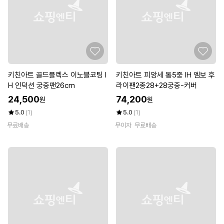
키친아트 골드플렉스 이노블코팅 I
키친아트 피앙세 통5중 IH 엠보 후
H 인덕션 궁중팬26cm
라이팬2종28+28궁중-커버
24,500
74,200
원
원
5.0
(1)
5.0
(1)
무료배송
무이자
무료배송