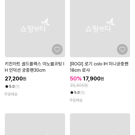
키친아트 골드플렉스 이노블코팅 I
[ROGI] 로기 colo IH 미니궁중팬
H 인덕션 궁중팬30cm
18cm 로샤
27,200
50%
17,900
원
원
35,800원
5.0
(1)
5.0
(1)
무료배송
무료배송