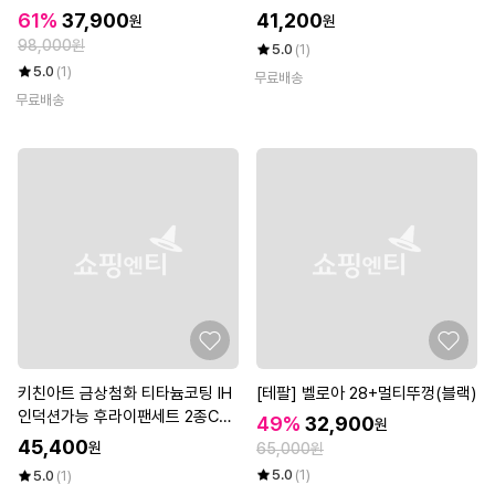
61%
37,900
41,200
원
원
98,000원
5.0
(1)
5.0
(1)
무료배송
무료배송
키친아트 금상첨화 티타늄코팅 IH
[테팔] 벨로아 28+멀티뚜껑(블랙)
인덕션가능 후라이팬세트 2종C
49%
32,900
원
(후30+궁30)
45,400
원
65,000원
5.0
(1)
5.0
(1)