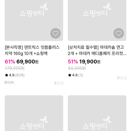
[본사직영] 덴트릭스 잇몸플러스
[상처치료 필수템] 마데카솔 연고
치약 160g 10개 +쇼핑백
2개 + 마데카 메디폼패치 프리컷
2매*3개
61%
69,900
51%
19,900
원
원
179,000원
40,500원
4.6
(828)
4.6
(3)
광고
무이자
광고