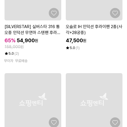
[SILVERSTAR] 실버스타 316 통
오슬로 IH 인덕션 후라이팬 2종(사
오중 인덕션 무연마 스텐팬 후라이
각+28궁중)
팬 28cm
65%
54,900
47,500
원
원
158,000원
5.0
(1)
5.0
(2)
무이자
무료배송