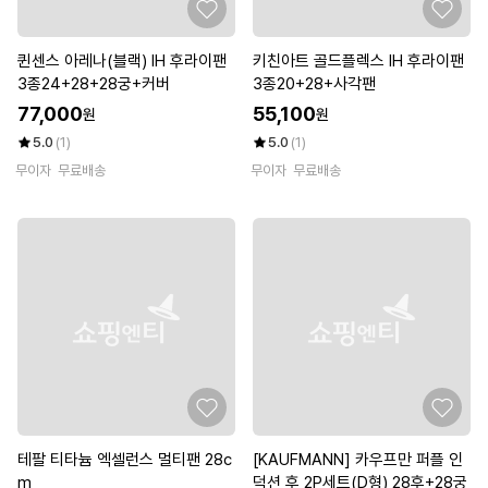
퀸센스 아레나(블랙) IH 후라이팬
키친아트 골드플렉스 IH 후라이팬
3종24+28+28궁+커버
3종20+28+사각팬
77,000
55,100
원
원
5.0
(1)
5.0
(1)
무이자
무료배송
무이자
무료배송
테팔 티타늄 엑셀런스 멀티팬 28c
[KAUFMANN] 카우프만 퍼플 인
m
덕션 후 2P세트(D형) 28후+28궁