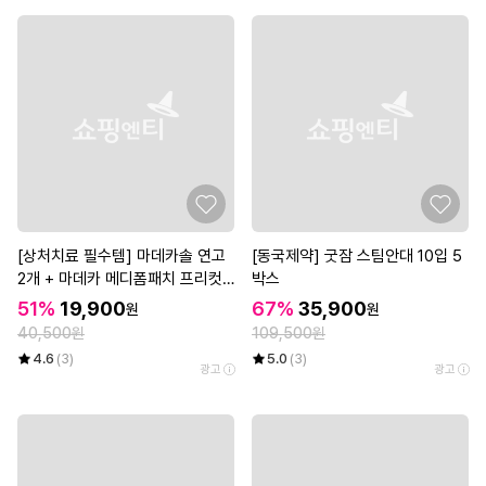
[상처치료 필수템] 마데카솔 연고
[동국제약] 굿잠 스팀안대 10입 5
2개 + 마데카 메디폼패치 프리컷
박스
2매*3개
51%
19,900
67%
35,900
원
원
40,500원
109,500원
4.6
(3)
5.0
(3)
광고
광고