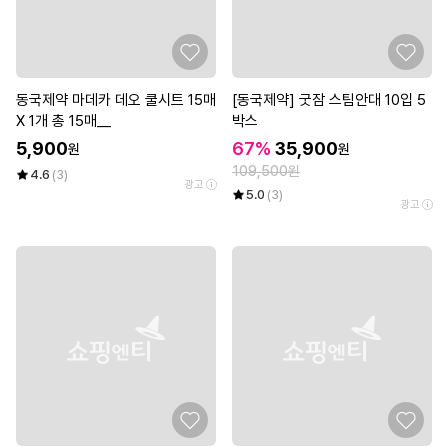
동국제약 마데카 데오 쿨시트 15매
[동국제약] 굿잠 스팀안대 10입 5
X 1개 총 15매__
박스
5,900
67%
35,900
원
원
109,500원
4.6
(3)
광고
5.0
(3)
광고