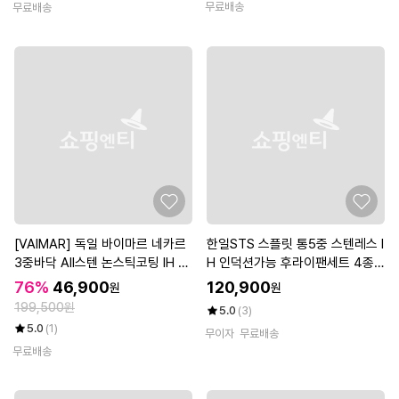
무료배송
무료배송
[VAIMAR] 독일 바이마르 네카르
한일STS 스플릿 통5중 스텐레스 I
3중바닥 All스텐 논스틱코팅 IH 후
H 인덕션가능 후라이팬세트 4종
라이팬 3종세트(28+28궁+20에
(후20+28+궁20+28)
76%
46,900
120,900
원
원
그)
199,500원
5.0
(3)
5.0
(1)
무이자
무료배송
무료배송