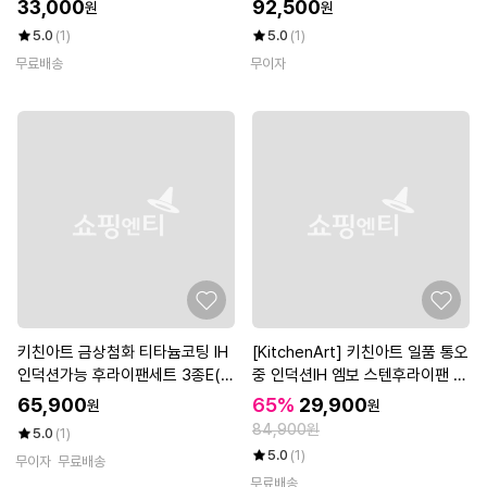
33,000
92,500
원
원
5.0
(1)
5.0
(1)
무료배송
무이자
키친아트 금상첨화 티타늄코팅 IH
[KitchenArt] 키친아트 일품 통오
인덕션가능 후라이팬세트 3종E(후
중 인덕션IH 엠보 스텐후라이팬 2
28+32+궁30)
0cm
65,900
65%
29,900
원
원
84,900원
5.0
(1)
5.0
(1)
무이자
무료배송
무료배송