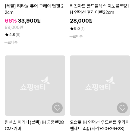
[테팔] 티타늄 퓨어 그레이 딥팬 2
키친아트 골드플렉스 이노블코팅 I
2cm
H 인덕션 후라이팬32cm
66%
33,900
28,000
원
원
99,000원
5.0
(1)
4.8
(9)
무료배송
무료배송
퀸센스 아레나(블랙) IH 궁중팬28
오슬로 IH 인덕션 우드핸들 후라이
CM-커버
팬세트 4종(사각+20+26+28)