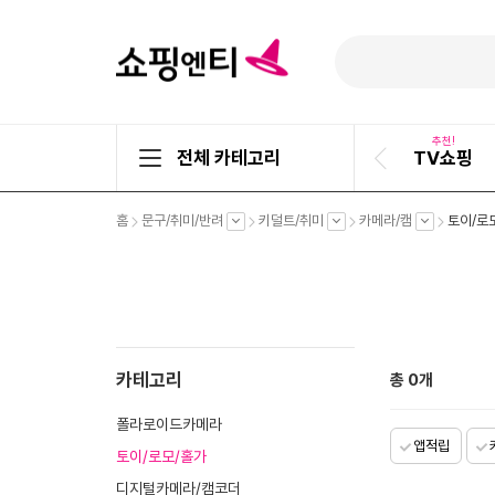
추천!
전체 카테고리
TV쇼핑
이
전
슬
펼
펼
펼
펼
홈
문구/취미/반려
키덜트/취미
카메라/캠
토이/로
라
치
치
치
치
기
기
기
기
이
드
카테고리
총
0
개
폴라로이드카메라
앱적립
토이/로모/홀가
디지털카메라/캠코더