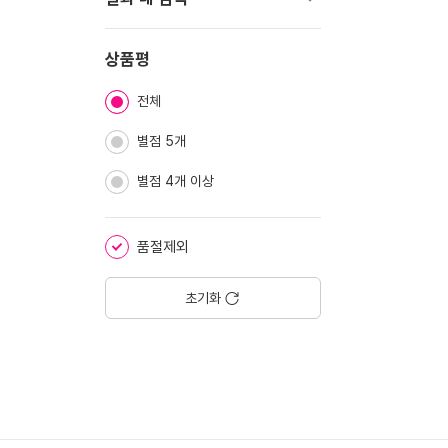
기
펼
치
상품평
기
전체
별점 5개
별점 4개 이상
품절제외
초기화