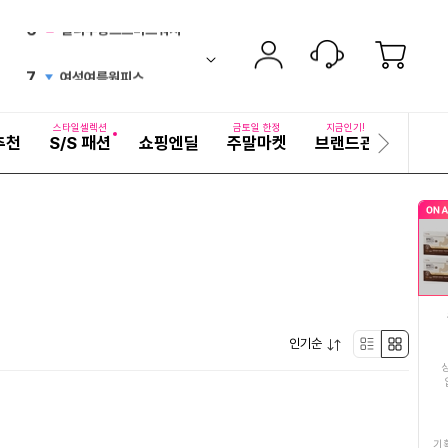
6
블라우풍트스마트워치
new
ico-
펼
7
여성여름원피스
치
검
ico-
up
기
색
8
어
갈치
down
ico-
자
스타일셀렉션
금토일 한정
지금인기!
추천
S/S 패션
쇼핑엔딜
주말마켓
브랜드관
기획전
세
다
9
국산자포니카민물장어
up
ico-
히
음
보
슬
10
남성반팔티셔츠
기
라
new
ico-
이
11
산과들에견과류
드
ico-
up
12
삼육두유
new
ico-
펼
인기순
13
쌀
리
박
new
ico-
치
기
14
족발
스
스
up
ico-
15
직화구이무뼈닭발
트
형
기