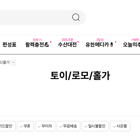
장보기
20%쿠폰
3일장
+혜택
편성표
활력충전💪
수산대전
유한메디카💊
오늘의
펼
모/홀가
치
기
토이/로모/홀가
카드할인
쿠폰
무이자
무료배송
일시불할인
사은품