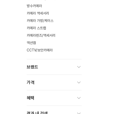
방수카메라
카메라 액세서리
카메라 가방/케이스
카메라 스트랩
카메라렌즈/액세서리
액션캠
CCTV/보안카메라
브랜드
펼
치
가격
기
펼
치
혜택
기
펼
치
결과 내 검색