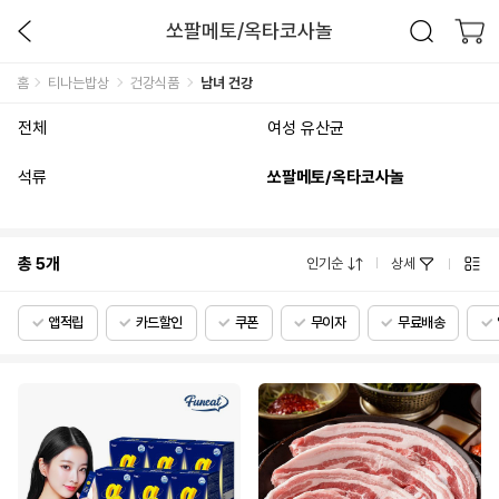
쏘팔메토/옥타코사놀
홈
티나는밥상
건강식품
남녀 건강
전체
여성 유산균
석류
쏘팔메토/옥타코사놀
총
5
개
인기순
상세
앱적립
카드할인
쿠폰
무이자
무료배송