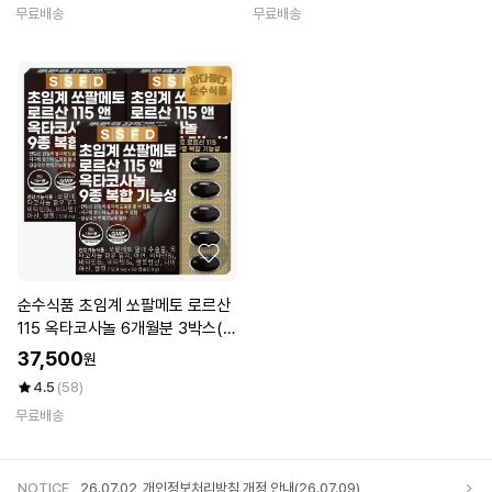
무료배송
무료배송
순수식품 초임계 쏘팔메토 로르산
115 옥타코사놀 6개월분 3박스(1
80캡슐) 전립선 건강
37,500
원
4.5
(58)
무료배송
NOTICE
26.07.02
개인정보처리방침 개정 안내(26.07.09)