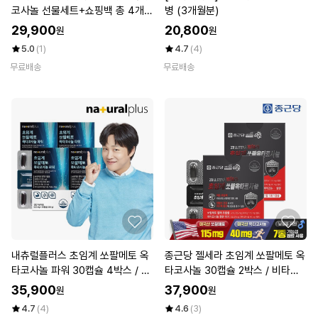
코사놀 선물세트+쇼핑백 총 4개월
병 (3개월분)
분
29,900
20,800
원
원
5.0
(1)
4.7
(4)
무료배송
무료배송
내츄럴플러스 초임계 쏘팔메토 옥
종근당 젤세라 초임계 쏘팔메토 옥
타코사놀 파워 30캡슐 4박스 / 로
타코사놀 30캡슐 2박스 / 비타민B
르산 115mg 전립선 건강
아연 셀렌 미국산
35,900
37,900
원
원
4.7
(4)
4.6
(3)