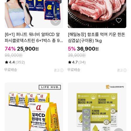
[6+1] 퍼니트 워너비 알파CD 알
[해밀농장] 함초를 먹여 키운 한돈
파시클로덱스트린 6+1박스 총 98
삼겹살(구이용) 1kg
포
74%
25,900
5%
36,900
원
원
98,000원
38,900원
4.4
(352)
4.7
(34)
무료배송
무료배송
광고
광고