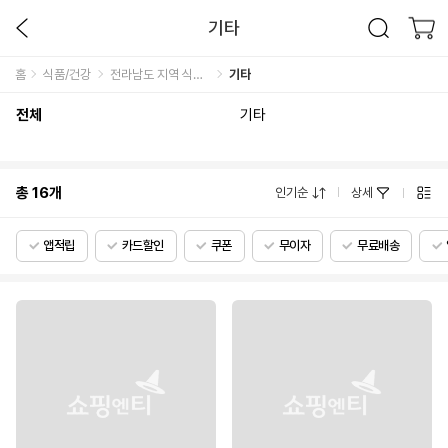
기타
홈
식품/건강
전라남도 지역 식품관
기타
전체
기타
총
16
개
인기순
상세
앱적립
카드할인
쿠폰
무이자
무료배송