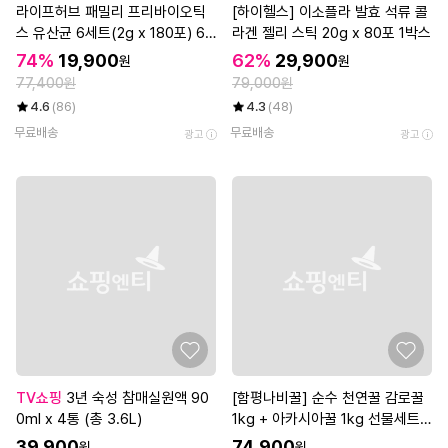
라이프허브 패밀리 프리바이오틱
[하이헬스] 이소플라 발효 석류 콜
스 유산균 6세트(2g x 180포) 6
라겐 젤리 스틱 20g x 80포 1박스
개월분
74%
19,900
62%
29,900
원
원
77,400원
79,000원
4.6
(86)
4.3
(48)
무료배송
무료배송
광고
광고
TV쇼핑
3년 숙성 참매실원액 90
[함평나비꿀] 순수 천연꿀 감로꿀
0ml x 4통 (총 3.6L)
1kg + 아카시아꿀 1kg 선물세트 /
천연벌꿀 성적서 동봉
39,900
74,900
원
원