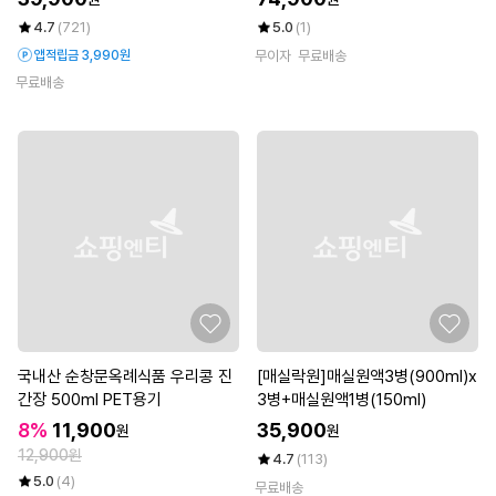
4.7
(721)
5.0
(1)
앱적립금 3,990원
무이자
무료배송
무료배송
국내산 순창문옥례식품 우리콩 진
[매실락원]매실원액3병(900ml)x
간장 500ml PET용기
3병+매실원액1병(150ml)
8%
11,900
35,900
원
원
12,900원
4.7
(113)
5.0
(4)
무료배송