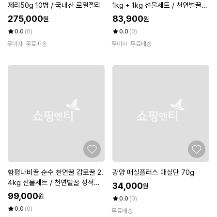
제리50g 10병 / 국내산 로열젤리
1kg + 1kg 선물세트 / 천연벌꿀
성적서 동봉
275,000
83,900
원
원
0.0
(0)
0.0
(0)
무이자
무료배송
무이자
무료배송
함평나비꿀 순수 천연꿀 감로꿀 2.
광양 매실플러스 매실단 70g
4kg 선물세트 / 천연벌꿀 성적서
34,000
원
동봉
99,000
원
0.0
(0)
0.0
(0)
무료배송