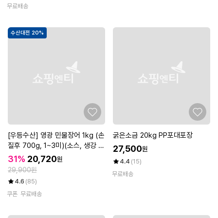
무료배송
수산대전 20%
[우등수산] 영광 민물장어 1kg (손
굵은소금 20kg PP포대포장
질후 700g, 1~3미)(소스, 생강 포
27,500
원
함)(+장어즙 2포 증정)
31%
20,720
원
4.4
(15)
29,900원
무료배송
4.6
(85)
쿠폰
무료배송