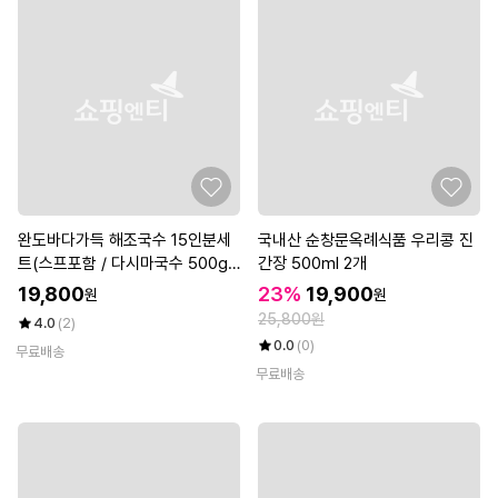
완도바다가득 해조국수 15인분세
국내산 순창문옥례식품 우리콩 진
트(스프포함 / 다시마국수 500g
간장 500ml 2개
+미역국수500g+톳국수500g)
19,800
23%
19,900
원
원
25,800원
4.0
(2)
0.0
(0)
무료배송
무료배송