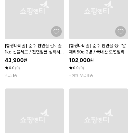
[함평나비꿀] 순수 천연꿀 감로꿀
[함평나비꿀] 순수 천연꿀 생로얄
1kg 선물세트 / 천연벌꿀 성적서
제리50g 3병 / 국내산 로열젤리
동봉
43,900
102,000
원
원
0.0
(0)
0.0
(0)
무료배송
무이자
무료배송