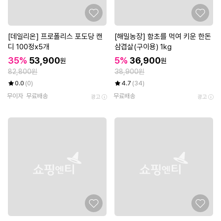
[데일리온] 프로폴리스 포도당 캔
[해밀농장] 함초를 먹여 키운 한돈
디 100정x5개
삼겹살(구이용) 1kg
35%
53,900
5%
36,900
원
원
82,800원
38,900원
0.0
(0)
4.7
(34)
무이자
무료배송
무료배송
광고
광고