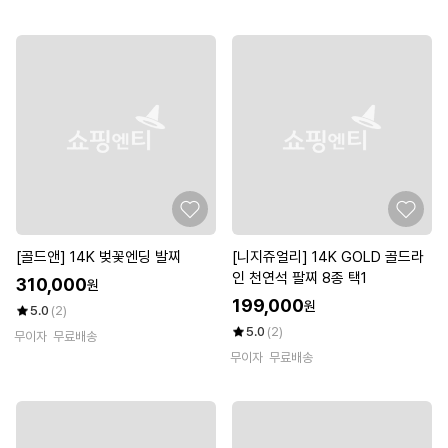
[골드앤] 14K 벚꽃엔딩 발찌
[니지쥬얼리] 14K GOLD 골드라
인 천연석 팔찌 8종 택1
310,000
원
199,000
원
5.0
(2)
5.0
(2)
무이자
무료배송
무이자
무료배송