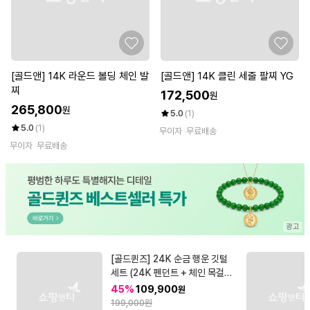
[골드앤] 14K 라운드 볼딩 체인 발
[골드앤] 14K 클린 세줄 팔찌 YG
찌
172,500
원
265,800
원
5.0
(1)
5.0
(1)
무이자
무료배송
무이자
무료배송
[골드퀸즈] 24K 순금 행운 깃털
세트 (24K 펜던트 + 체인 목걸이
+ 엘리자베스 코인 세트)
45%
109,900
원
199,000원