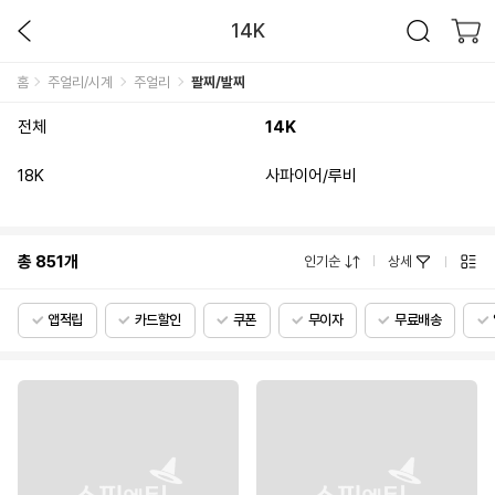
14K
홈
주얼리/시계
주얼리
팔찌/발찌
전체
14K
18K
사파이어/루비
총
851
개
인기순
상세
앱적립
카드할인
쿠폰
무이자
무료배송