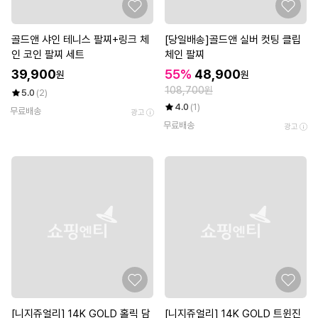
골드앤 샤인 테니스 팔찌+링크 체
[당일배송]골드앤 실버 컷팅 클립
인 코인 팔찌 세트
체인 팔찌
39,900
55%
48,900
원
원
108,700원
5.0
(2)
4.0
(1)
무료배송
광고
무료배송
광고
[니지쥬얼리] 14K GOLD 홀릭 담
[니지쥬얼리] 14K GOLD 트윈진