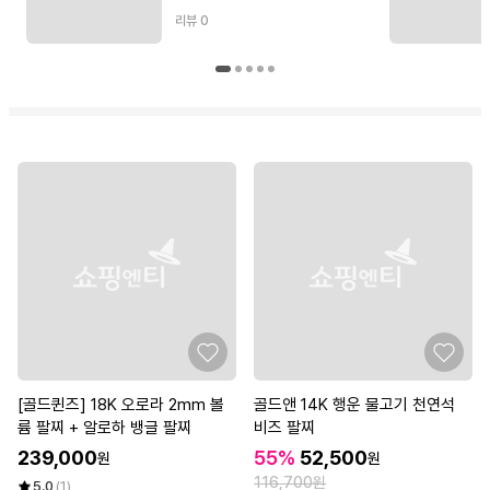
리뷰
0
[골드퀸즈] 18K 오로라 2mm 볼
골드앤 14K 행운 물고기 천연석
륨 팔찌 + 알로하 뱅글 팔찌
비즈 팔찌
239,000
55%
52,500
원
원
116,700원
5.0
(1)