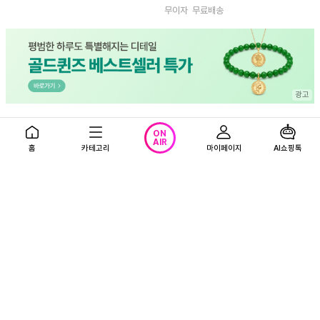
무이자
무료배송
[골드퀸즈] 24K 순금 행운 깃털
ON
세트 (24K 펜던트 + 체인 목걸이
AIR
홈
카테고리
마이페이지
AI쇼핑톡
+ 엘리자베스 코인 세트)
45%
109,900
원
199,000원
리뷰
0
NOTICE
26.07.02
개인정보처리방침 개정 안내(26.07.09)