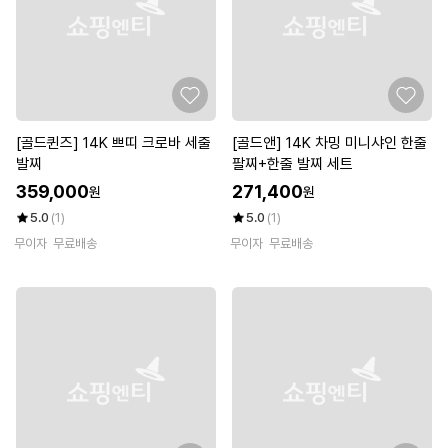
[골드퀸즈] 14K 쁘띠 크로바 세줄
[골드앤] 14K 차밍 미니샤인 한줄
발찌
팔찌+한줄 발찌 세트
359,000
271,400
원
원
5.0
(1)
5.0
(1)
무이자
무료배송
무이자
무료배송