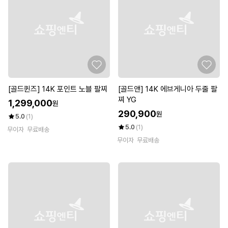
[골드퀸즈] 14K 포인트 노블 팔찌
[골드앤] 14K 에브게니아 두줄 팔
찌 YG
1,299,000
원
290,900
원
5.0
(1)
5.0
(1)
무이자
무료배송
무이자
무료배송