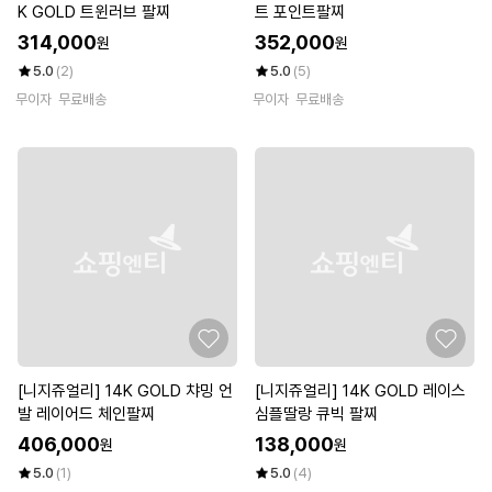
K GOLD 트윈러브 팔찌
트 포인트팔찌
314,000
352,000
원
원
5.0
(2)
5.0
(5)
무이자
무료배송
무이자
무료배송
[니지쥬얼리] 14K GOLD 챠밍 언
[니지쥬얼리] 14K GOLD 레이스
발 레이어드 체인팔찌
심플딸랑 큐빅 팔찌
406,000
138,000
원
원
5.0
(1)
5.0
(4)