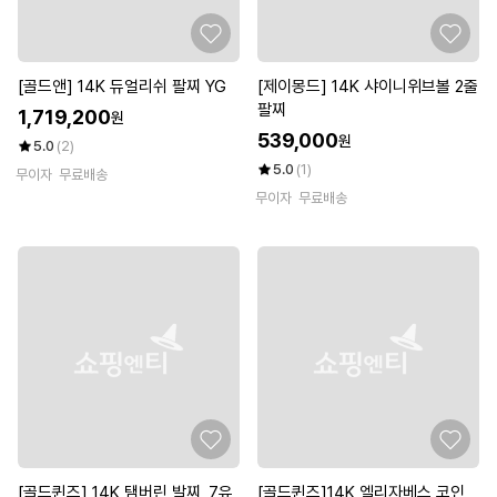
[골드앤] 14K 듀얼리쉬 팔찌 YG
[제이몽드] 14K 샤이니위브볼 2줄
팔찌
1,719,200
원
539,000
원
5.0
(2)
5.0
(1)
무이자
무료배송
무이자
무료배송
[골드퀸즈] 14K 탬버린 발찌_7유
[골드퀸즈]14K 엘리자베스 코인