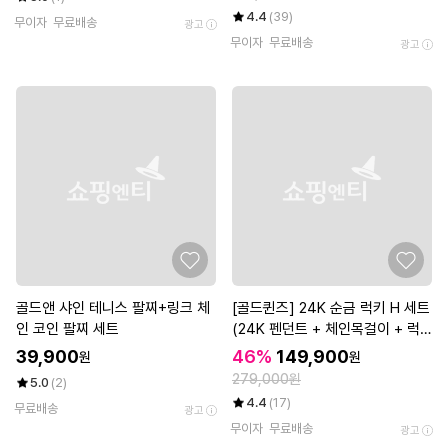
4.4
(39)
무이자
무료배송
광고
무이자
무료배송
광고
골드앤 샤인 테니스 팔찌+링크 체
[골드퀸즈] 24K 순금 럭키 H 세트
인 코인 팔찌 세트
(24K 펜던트 + 체인목걸이 + 럭
키참 볼륨 앵커 팔찌) (7/1~8/31)
39,900
46%
149,900
원
원
279,000원
5.0
(2)
4.4
(17)
무료배송
광고
무이자
무료배송
광고