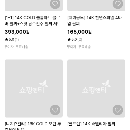
[1+1] 14K GOLD 볼륨하트 클로
[제이몽드] 14K 천연스피넬 4타
버 팔찌+스윗 담수진주 팔찌 세트
입 팔찌
393,000
165,000
원
원
5.0
(1)
5.0
(2)
무이자
무료배송
무이자
무료배송
[니지쥬얼리] 18K GOLD 모던 두
[골드앤] 14K 바델리아 팔찌