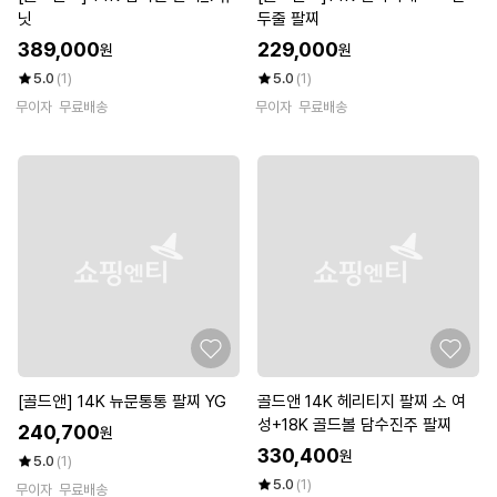
닛
두줄 팔찌
389,000
229,000
원
원
5.0
(1)
5.0
(1)
무이자
무료배송
무이자
무료배송
[골드앤] 14K 뉴문통통 팔찌 YG
골드앤 14K 헤리티지 팔찌 소 여
성+18K 골드볼 담수진주 팔찌
240,700
원
330,400
원
5.0
(1)
5.0
(1)
무이자
무료배송