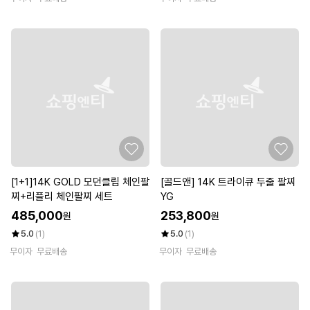
[1+1]14K GOLD 모던클립 체인팔
[골드앤] 14K 트라이큐 두줄 팔찌
찌+리플리 체인팔찌 세트
YG
485,000
253,800
원
원
5.0
(1)
5.0
(1)
무이자
무료배송
무이자
무료배송