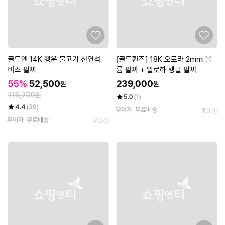
골드앤 14K 행운 물고기 천연석
[골드퀸즈] 18K 오로라 2mm 볼
비즈 팔찌
륨 팔찌 + 알로하 뱅글 팔찌
55%
52,500
239,000
원
원
116,700원
5.0
(1)
4.4
(39)
무이자
무료배송
광고
무이자
무료배송
광고