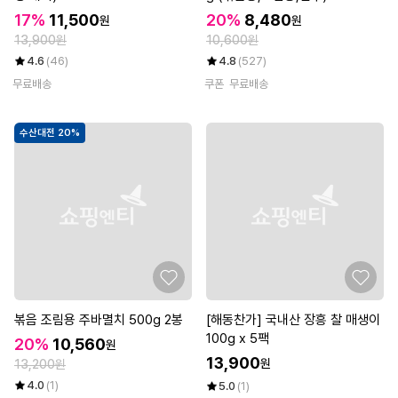
17%
11,500
20%
8,480
원
원
13,900원
10,600원
4.6
(46)
4.8
(527)
무료배송
쿠폰
무료배송
수산대전 20%
볶음 조림용 주바멸치 500g 2봉
[해동찬가] 국내산 장흥 찰 매생이
100g x 5팩
20%
10,560
원
13,900
원
13,200원
4.0
(1)
5.0
(1)