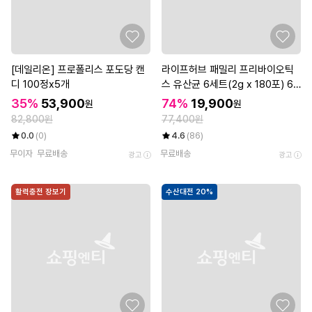
[데일리온] 프로폴리스 포도당 캔
라이프허브 패밀리 프리바이오틱
디 100정x5개
스 유산균 6세트(2g x 180포) 6
개월분
35%
53,900
74%
19,900
원
원
82,800원
77,400원
0.0
(0)
4.6
(86)
무이자
무료배송
무료배송
광고
광고
활력충전 장보기
수산대전 20%