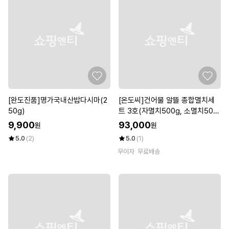
[완도진품]명가국내산밥다시마(2
[온도씨]건어물 알뜰 종합멸치세
50g)
트 3호(자멸치500g, 소멸치500
g, 중멸치500g,다시멸치500g)
9,900
93,000
원
원
5.0
(2)
5.0
(1)
무이자
무료배송