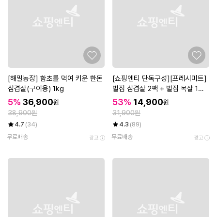
[해밀농장] 함초를 먹여 키운 한돈
[쇼핑엔티 단독구성][프레시미트]
삼겹살(구이용) 1kg
벌집 삼겹살 2팩 + 벌집 목살 1팩
(팩당 300g)
5%
36,900
53%
14,900
원
원
38,900원
31,900원
4.7
(34)
4.3
(89)
무료배송
무료배송
광고
광고