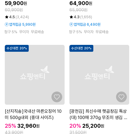
리굴비 120g × 8팩
kg × 8팩 (총 9.6kg)
59,900
64,900
원
원
60,900원
65,900원
4.5
(3,424)
4.3
(1,656)
앱적립금 5,990원
앱적립금 6,490원
청구 5%
무이자
무료배송
청구 5%
무이자
무료배송
수산대전 20%
수산대전 20%
[산지직송]국내산 마른오징어 10
[광천김] 최신수매 햇곱창김 특상
미 500g내외 (중대 사이즈)
(대) 100매 370g 무조미 생김 햇
김
25%
32,960
20%
25,200
원
원
43,900원
31,500원