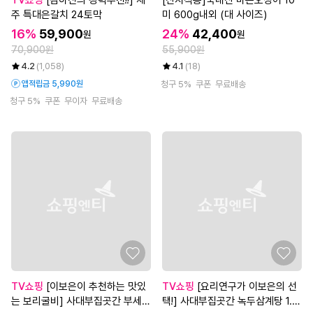
TV쇼핑
[김하진의 강력추천!!] 제
[산지직송]국내산 마른오징어 10
주 특대은갈치 24토막
미 600g내외 (대 사이즈)
16%
59,900
24%
42,400
원
원
70,900원
55,900원
4.2
(1,058)
4.1
(18)
앱적립금 5,990원
청구 5%
쿠폰
무료배송
청구 5%
쿠폰
무이자
무료배송
TV쇼핑
[이보은이 추천하는 맛있
TV쇼핑
[요리연구가 이보은의 선
는 보리굴비] 사대부집곳간 부세보
택!] 사대부집곳간 녹두삼계탕 1.2