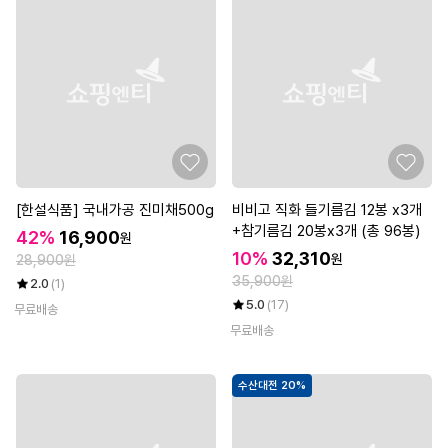
[한설식품] 국내가공 진미채500g
비비고 직화 들기름김 12봉 x3개
+참기름김 20봉x3개 (총 96봉)
42%
16,900
원
10%
32,310
원
28,900원
35,900원
2.0
(1)
5.0
(17)
무료배송
무료배송
수산대전 20%