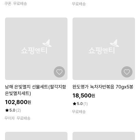
쿠폰
무료배송
무료배송
남해 은빛멸치 선물세트(팔각지함
완도명가 녹차자반볶음 70gx5봉
은빛멸치세트)
18,500
원
102,800
원
5.0
(1)
5.0
(2)
무료배송
무이자
무료배송