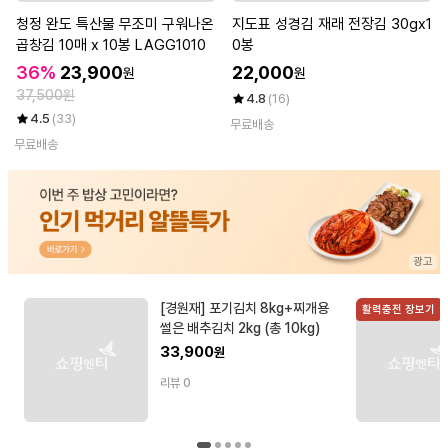
청정 완도 특산물 무조미 구워나온
지도표 성경김 재래 전장김 30gx1
곱창김 10매 x 10봉 LAGG1010
0봉
36%
23,900
22,000
원
원
37,500원
4.8
(16)
4.5
(33)
무료배송
무료배송
[경원재] 포기김치 8kg+찌개용
활력충전 장보기
썰은 배추김치 2kg (총 10kg)
33,900
원
리뷰
0