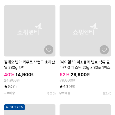
팔레오 발아 카무트 브랜드 호라산
[하이헬스] 이소플라 발효 석류 콜
밀 280g 4팩
라겐 젤리 스틱 20g x 80포 1박스
40%
14,900
62%
29,900
원
원
24,900원
79,000원
5.0
(1)
4.3
(48)
무료배송
무료배송
광고
광고
수산대전 20%