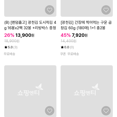
(B) [랜덤출고] 광천김 도시락김 4
[광천김] 간장에 찍어먹는 구운 곱
g 16봉x2팩 32봉 +리빙박스 증정
창김 60g (180매) 1+1 총2봉
26%
13,900
45%
7,920
원
원
18,900원
14,400원
5.0
(3)
0.0
(0)
무료배송
쿠폰
무료배송