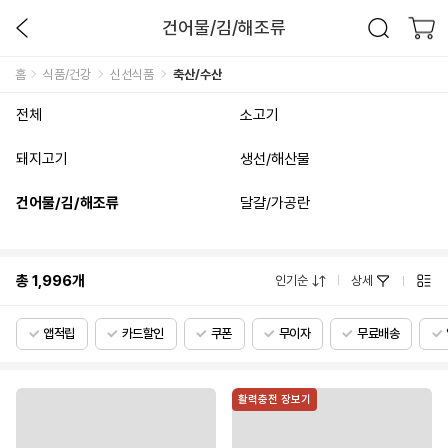
건어물/김/해조류
홈
식품/건강
신선식품
축산/수산
전체
소고기
돼지고기
생선/해산물
건어물/김/해조류
달걀/가공란
총
1,996
개
인기순
상세
앱적립
카드할인
쿠폰
무이자
무료배송
활력충전 장보기