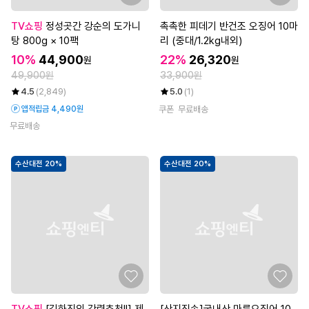
TV쇼핑
정성곳간 강순의 도가니
촉촉한 피데기 반건조 오징어 10마
탕 800g × 10팩
리 (중대/1.2kg내외)
10%
44,900
22%
26,320
원
원
49,900원
33,900원
4.5
(2,849)
5.0
(1)
앱적립금 4,490원
쿠폰
무료배송
무료배송
수산대전 20%
수산대전 20%