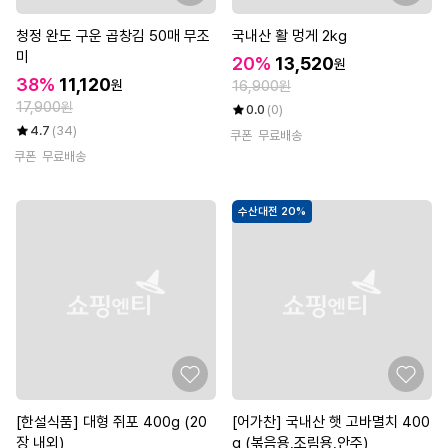
청정 완도 구운 곱창김 50매 무조
국내산 활 멍게 2kg
미
20%
13,520
원
38%
11,120
원
16,900원
17,900원
0.0
(0)
4.7
(34)
쿠폰
무료배송
쿠폰
무료배송
수산대전 20%
[한설식품] 대형 쥐포 400g (20
[어가찬] 국내산 햇 고바멸치 400
장 내외)
g (볶음용,조림용,안주)