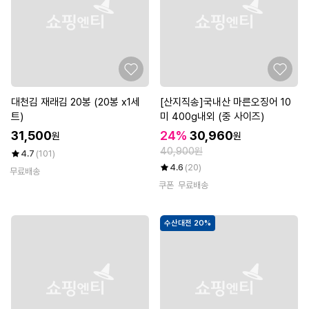
대천김 재래김 20봉 (20봉 x1세
[산지직송]국내산 마른오징어 10
트)
미 400g내외 (중 사이즈)
31,500
24%
30,960
원
원
40,900원
4.7
(101)
4.6
(20)
무료배송
쿠폰
무료배송
수산대전 20%