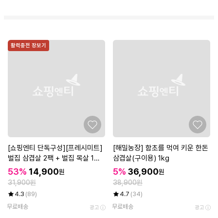
활력충전 장보기
[쇼핑엔티 단독구성][프레시미트]
[해밀농장] 함초를 먹여 키운 한돈
벌집 삼겹살 2팩 + 벌집 목살 1팩
삼겹살(구이용) 1kg
(팩당 300g)
53%
14,900
5%
36,900
원
원
31,900원
38,900원
4.3
(89)
4.7
(34)
무료배송
무료배송
광고
광고