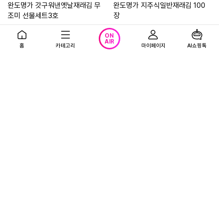
완도명가 갓구워낸옛날재래김 무
완도명가 지주식일반재래김 100
조미 선물세트3호
장
14,000
20,500
원
원
ON
AIR
5.0
(1)
5.0
(1)
홈
카테고리
마이페이지
AI쇼핑톡
무료배송
무료배송
지도표성경 지도표 성경김 아보카
[작심밀도]산지직송 별맛 광천파
도 맛난 김 4gx16봉x4개(총64
래김(전장용김 20봉)
봉)
26,900
23%
31,000
원
원
지금 방송중인 상품