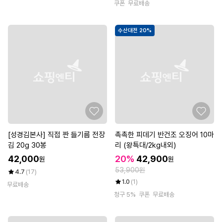
쿠폰
무료배송
수산대전 20%
[성경김본사] 직접 짠 들기름 전장
촉촉한 피데기 반건조 오징어 10마
김 20g 30봉
리 (왕특대/2kg내외)
42,000
20%
42,900
원
원
53,900원
4.7
(17)
1.0
(1)
무료배송
청구 5%
쿠폰
무료배송