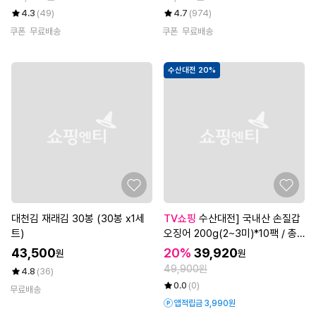
4.3
(49)
4.7
(974)
쿠폰
무료배송
쿠폰
무료배송
수산대전 20%
대천김 재래김 30봉 (30봉 x1세
TV쇼핑
수산대전] 국내산 손질갑
트)
오징어 200g(2~3미)*10팩 / 총
2kg (20~30마리)
43,500
20%
39,920
원
원
49,900원
4.8
(36)
0.0
(0)
무료배송
앱적립금 3,990원