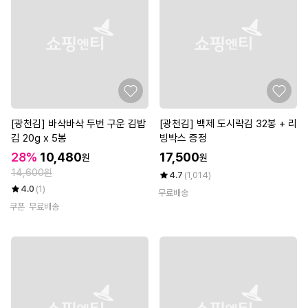
[광천김] 바삭바삭 두번 구운 김밥
[광천김] 백제 도시락김 32봉 + 리
김 20g x 5봉
빙박스 증정
28%
10,480
17,500
원
원
14,600원
4.7
(1,014)
4.0
(1)
무료배송
쿠폰
무료배송