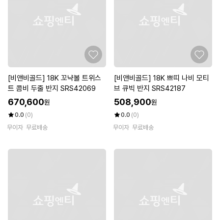
[비앤비골드] 18K 꼬냑볼 트위스
[비앤비골드] 18K 쁘띠 나비 모티
트 콤비 두줄 반지 SRS42069
브 큐빅 반지 SRS42187
670,600
508,900
원
원
0.0
(0)
0.0
(0)
무이자
무료배송
무이자
무료배송