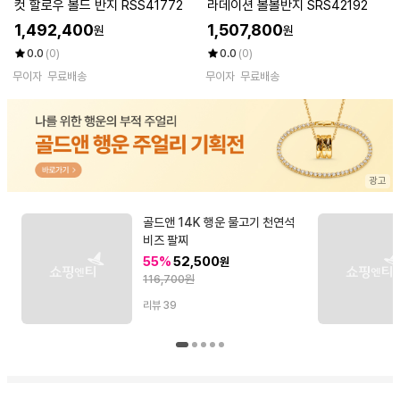
컷 할로우 볼드 반지 RSS41772
라데이션 볼볼반지 SRS42192
1,492,400
1,507,800
원
원
0.0
(0)
0.0
(0)
무이자
무료배송
무이자
무료배송
골드앤 14K 행운 물고기 천연석
비즈 팔찌
55%
52,500
원
116,700원
리뷰
39