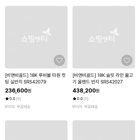
[비앤비골드] 18K 루비볼 타원 컷
[비앤비골드] 18K 슬릿 라인 물고
팅 실반지 SRS42079
기 올밴드 반지 SRS42027
236,600
438,200
원
원
0.0
(0)
0.0
(0)
무이자
무료배송
무이자
무료배송