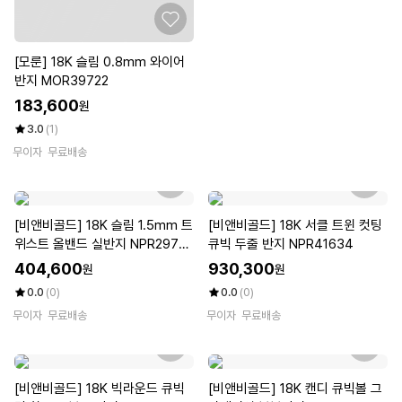
[모룬] 18K 슬림 0.8mm 와이어
반지 MOR39722
183,600
원
3.0
(1)
무이자
무료배송
[비앤비골드] 18K 슬림 1.5mm 트
[비앤비골드] 18K 서클 트윈 컷팅
위스트 올밴드 실반지 NPR2976
큐빅 두줄 반지 NPR41634
0
404,600
930,300
원
원
0.0
(0)
0.0
(0)
무이자
무료배송
무이자
무료배송
[비앤비골드] 18K 빅라운드 큐빅
[비앤비골드] 18K 캔디 큐빅볼 그