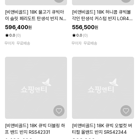
[비앤비골드] 18K 물고기 큐빅아
[비앤비골드] 18K 허니콤 큐빅볼
이 슬릿 페리도트 탄생석 반지 NP
각인 탄생석 커스텀 반지 LOR419
R42016
39
596,400
556,500
원
원
0.0
(0)
0.0
(0)
무이자
무료배송
무이자
무료배송
[비앤비골드] 18K 큐빅 더블링 하
[비앤비골드] 18K 큐빅 오벌컷 버
프 밴드 반지 RSS42331
티컬 올밴드 반지 SRS42344