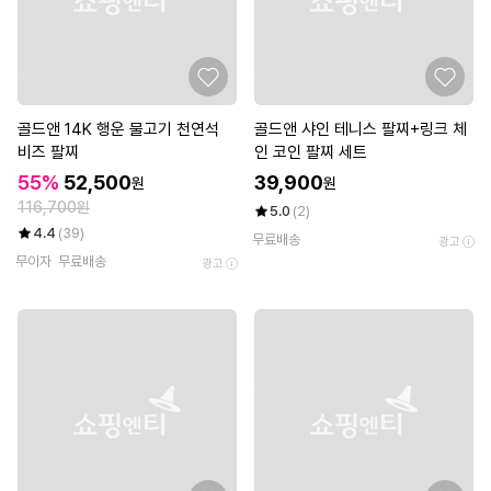
골드앤 14K 행운 물고기 천연석
골드앤 샤인 테니스 팔찌+링크 체
비즈 팔찌
인 코인 팔찌 세트
55%
52,500
39,900
원
원
116,700원
5.0
(2)
4.4
(39)
무료배송
광고
무이자
무료배송
광고