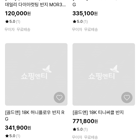
데일리 다이아컷팅 반지 MOR39
G
699
120,000
335,100
원
원
5.0
(1)
5.0
(1)
무이자
무료배송
무이자
무료배송
[골드앤] 18K 허니플로우 반지 R
[골드앤] 18K 티니써클 반지
G
771,800
원
341,900
원
5.0
(1)
5.0
(1)
무이자
무료배송