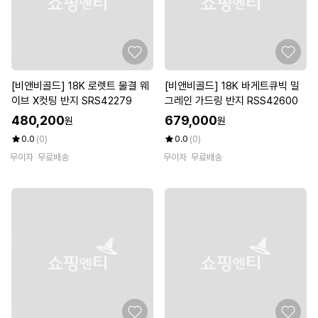
[비앤비골드] 18K 로렛트 물결 웨
[비앤비골드] 18K 바게트큐빅 밀
이브 X컷팅 반지 SRS42279
그레인 가드링 반지 RSS42600
480,200
679,000
원
원
0.0
(0)
0.0
(0)
무이자
무료배송
무이자
무료배송