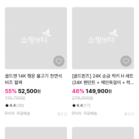
골드앤 14K 행운 물고기 천연석
[골드퀸즈] 24K 순금 럭키 H 세트
비즈 팔찌
(24K 펜던트 + 체인목걸이 + 럭
키참 볼륨 앵커 팔찌) (7/1~8/31)
55%
52,500
46%
149,900
원
원
116,700원
279,000원
4.4
(39)
4.4
(17)
무이자
무료배송
무이자
무료배송
광고
광고