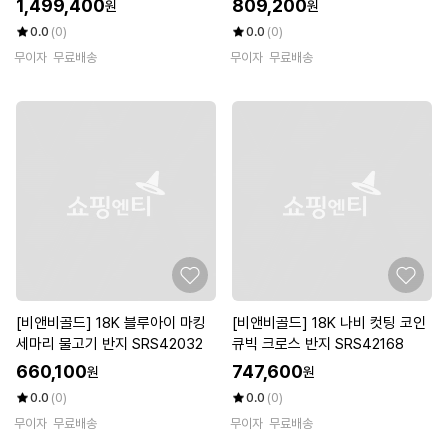
1,499,400
809,200
원
원
0.0
(0)
0.0
(0)
무이자
무료배송
무이자
무료배송
[비앤비골드] 18K 블루아이 마킹
[비앤비골드] 18K 나비 컷팅 코인
세마리 물고기 반지 SRS42032
큐빅 크로스 반지 SRS42168
660,100
747,600
원
원
0.0
(0)
0.0
(0)
무이자
무료배송
무이자
무료배송