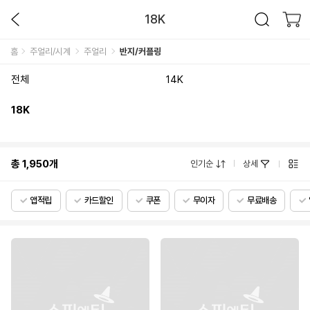
18K
홈
주얼리/시계
주얼리
반지/커플링
전체
14K
18K
총
1,950
개
인기순
상세
앱적립
카드할인
쿠폰
무이자
무료배송