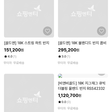
[골드앤] 18K 스트링 하트 반지
[골드앤] 18K 블랜디드 반지 콤비
151,200
295,200
원
원
4.0
(1)
3.0
(1)
무이자
무료배송
무이자
무료배송
[비앤비골드] 18K 지그재그 큐빅
더블링 올밴드 반지 RSS42332
1,120,700
원
0.0
(0)
무이자
무료배송