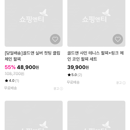
[당일배송]골드앤 실버 컷팅 클립
골드앤 샤인 테니스 팔찌+링크 체
체인 팔찌
인 코인 팔찌 세트
55%
48,900
39,900
원
원
108,700원
5.0
(2)
4.0
(1)
무료배송
광고
무료배송
광고