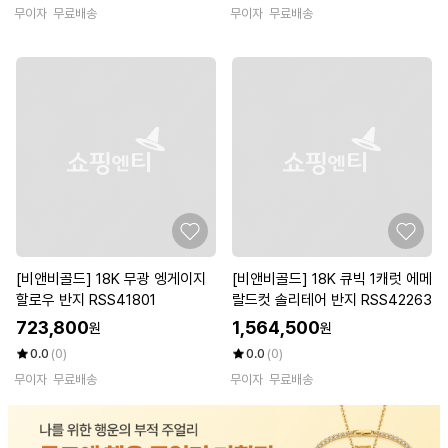
무이자
무료배송
무이자
무료배송
[비앤비골드] 18K 무광 엥게이지
[비앤비골드] 18K 큐빅 1캐럿 에메
할로우 반지 RSS41801
랄드컷 솔리테어 반지 RSS42263
723,800
1,564,500
원
원
0.0
(0)
0.0
(0)
무이자
무료배송
무이자
무료배송