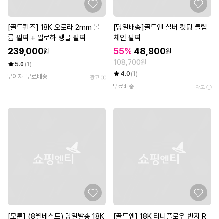
[골드퀸즈] 18K 오로라 2mm 볼
[당일배송]골드앤 실버 컷팅 클립
륨 팔찌 + 알로하 뱅글 팔찌
체인 팔찌
239,000
55%
48,900
원
원
108,700원
5.0
(1)
4.0
(1)
무이자
무료배송
광고
무료배송
광고
[모룬] (8월베스트) 당일발송 18K
[골드앤] 18K 티니플로우 반지 R