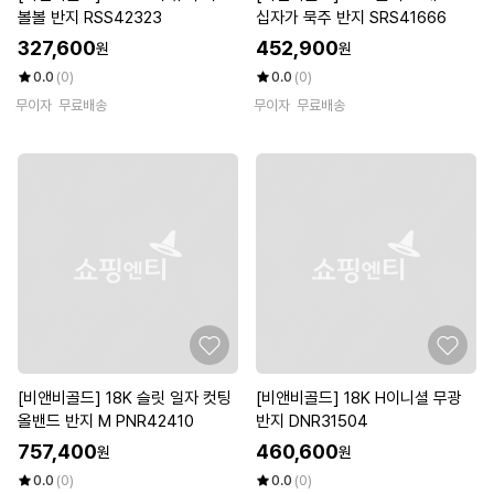
볼볼 반지 RSS42323
십자가 묵주 반지 SRS41666
327,600
452,900
원
원
0.0
(0)
0.0
(0)
무이자
무료배송
무이자
무료배송
[비앤비골드] 18K 슬릿 일자 컷팅
[비앤비골드] 18K H이니셜 무광
올밴드 반지 M PNR42410
반지 DNR31504
757,400
460,600
원
원
0.0
(0)
0.0
(0)