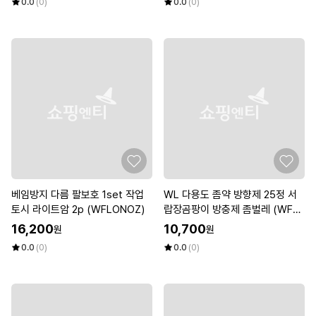
0.0
(0)
0.0
(0)
베임방지 다름 팔보호 1set 작업
WL 다용도 좀약 방향제 25정 서
토시 라이트암 2p (WFLONOZ)
랍장곰팡이 방충제 좀벌레 (WFLR
3T1)
16,200
10,700
원
원
0.0
(0)
0.0
(0)