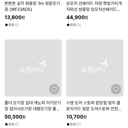
튼튼한 설치 방충망 3m 창문모기
유모차 선쉐이드 차양 햇빛가리개
장 (WF23AD5)
자외선 방충망 유모차선쉐이드
(WFL96W4)
13,800
44,900
원
원
0.0
(0)
0.0
(0)
폴더 모기장 침대 캐노피 아기모기
스텐 도어 스토퍼 문닫힘 방지 클
장 접이식모기장 대형모기장 폴딩
로저가드 방문 도어스토퍼 안전도
모기장 (WFL97LO)
어 출입문 (WFL972Z)
50,300
10,700
원
원
0.0
(0)
0.0
(0)