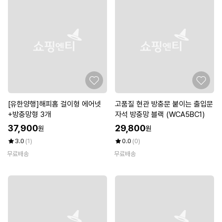
[유한양행]해피홈 걸이형 에어넷
고품질 현관 방충문 붙이는 출입문
+방충망형 3개
자석 방충망 블랙 (WCA5BC1)
37,900
29,800
원
원
3.0
(1)
0.0
(0)
무료배송
무료배송