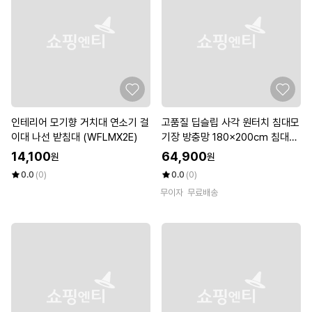
인테리어 모기향 거치대 연소기 걸
고품질 딥슬립 사각 원터치 침대모
이대 나선 받침대 (WFLMX2E)
기장 방충망 180x200cm 침대모
기장 (WFKDTKD)
14,100
64,900
원
원
0.0
(0)
0.0
(0)
무이자
무료배송