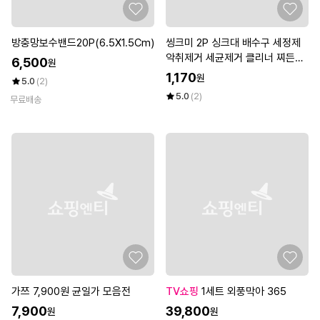
방충망보수밴드20P(6.5X1.5Cm)
씽크미 2P 싱크대 배수구 세정제
악취제거 세균제거 클리너 찌든때
6,500
원
제거 청소용품
1,170
원
5.0
(2)
5.0
(2)
무료배송
가쯔 7,900원 균일가 모음전
TV쇼핑
1세트 외풍막아 365
7,900
39,800
원
원