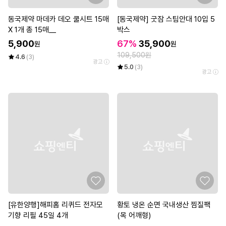
동국제약 마데카 데오 쿨시트 15매
[동국제약] 굿잠 스팀안대 10입 5
X 1개 총 15매__
박스
5,900
67%
35,900
원
원
109,500원
4.6
(3)
광고
5.0
(3)
광고
[유한양행]해피홈 리퀴드 전자모
황토 냉온 순면 국내생산 찜질팩
기향 리필 45일 4개
(목 어깨형)