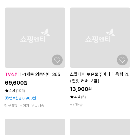
TV쇼핑
1+1세트 외풍막아 365
스웰데이 보온물주머니 대용량 2L
(벨벳 커버 포함)
69,600
원
13,900
원
4.4
(105)
4.4
(5)
앱적립금 6,960원
무료배송
청구 5%
무이자
무료배송