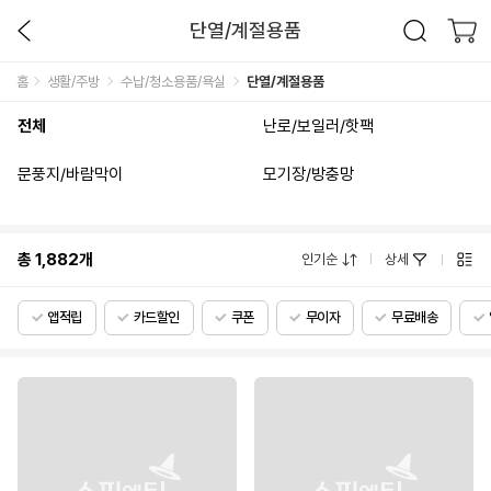
단열/계절용품
홈
생활/주방
수납/청소용품/욕실
단열/계절용품
전체
난로/보일러/핫팩
문풍지/바람막이
모기장/방충망
총
1,882
개
인기순
상세
앱적립
카드할인
쿠폰
무이자
무료배송