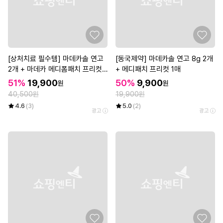
[상처치료 필수템] 마데카솔 연고
[동국제약] 마데카솔 연고 8g 2개
2개 + 마데카 메디폼패치 프리컷
+ 메디패치 프리컷 1매
2매*3개
51%
19,900
50%
9,900
원
원
40,500원
19,900원
4.6
(3)
5.0
(2)
광고
광고