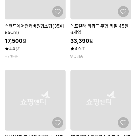
스탠드에어컨커버원형소형(35X1
에프킬라 리퀴드 무향 리필 45일
85Cm)
6개입
17,500
33,390
원
원
4.0
(3)
4.0
(1)
무료배송
무료배송