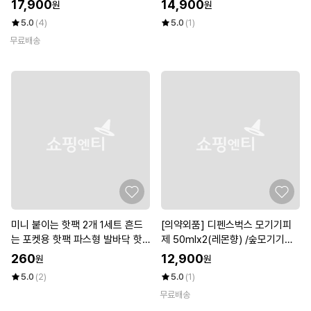
17,900
14,900
원
원
5.0
(4)
5.0
(1)
무료배송
미니 붙이는 핫팩 2개 1세트 흔드
[의약외품] 디펜스벅스 모기기피
는 포켓용 핫팩 파스형 발바닥 핫
제 50mlx2(레몬향) /숲모기기피/
팩
진드기기피
260
12,900
원
원
5.0
(2)
5.0
(1)
무료배송