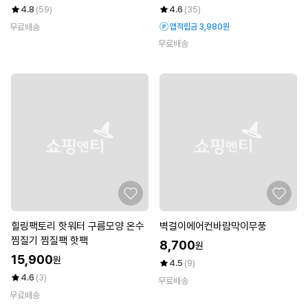
4.8
(59)
4.6
(35)
무료배송
앱적립금 3,980원
무료배송
힐링팩토리 핫워터 구름모양 온수
벽걸이에어컨바람막이무풍
찜질기 찜질팩 핫팩
8,700
원
15,900
원
4.5
(9)
4.6
(3)
무료배송
무료배송