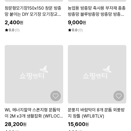
창문형모기장150x150 창문 방충
농업용 방충망 축사용 부자재 총총
망 붙이는 DIY 모기장 모기장교체
방충망 블루방충망 방충망 방충망
(W91A842)
교체 (WFL9750)
2,400
9,000
원
원
0.0
(0)
0.0
(0)
WL 에너지절약 스폰지형 문틈막
문풍지 바람막이 8개 문틈 외풍방
이 2M x3개 생활잡화 (WFLOCK
지 창틀 (WFL8TLV)
S)
28,200
15,600
원
원