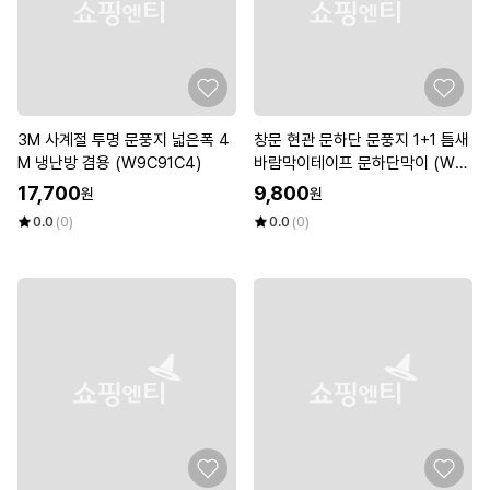
3M 사계절 투명 문풍지 넓은폭 4
창문 현관 문하단 문풍지 1+1 틈새
M 냉난방 겸용 (W9C91C4)
바람막이테이프 문하단막이 (W9
845C1)
17,700
9,800
원
원
0.0
(0)
0.0
(0)