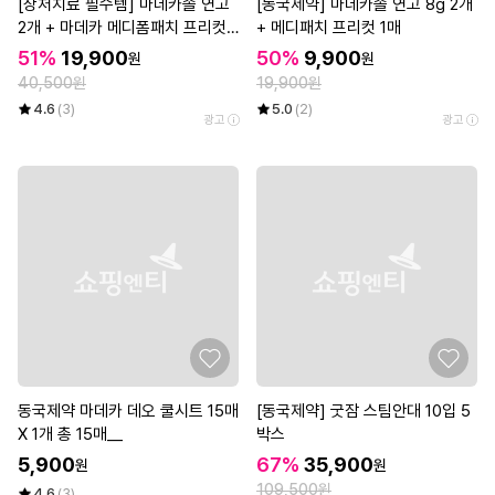
[상처치료 필수템] 마데카솔 연고
[동국제약] 마데카솔 연고 8g 2개
2개 + 마데카 메디폼패치 프리컷
+ 메디패치 프리컷 1매
2매*3개
51%
19,900
50%
9,900
원
원
40,500원
19,900원
4.6
(3)
5.0
(2)
광고
광고
동국제약 마데카 데오 쿨시트 15매
[동국제약] 굿잠 스팀안대 10입 5
X 1개 총 15매__
박스
5,900
67%
35,900
원
원
109,500원
4.6
(3)