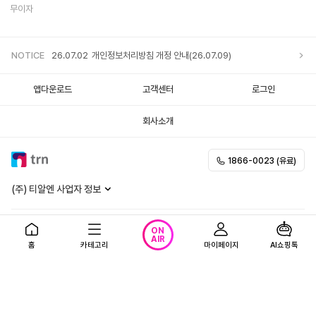
무이자
NOTICE
26.07.02
개인정보처리방침 개정 안내(26.07.09)
앱다운로드
고객센터
로그인
회사소개
1866-0023 (유료)
(주) 티알엔 사업자 정보
이용약관
개인정보처리방침
청소년보호정책
ON
AIR
홈
카테고리
마이페이지
AI쇼핑톡
영상정보처리방침
사업자정보 확인
하나은행 채무 지급보증 안내
Copyright 2013-
2026
. TRN Inc. All rights reserved.