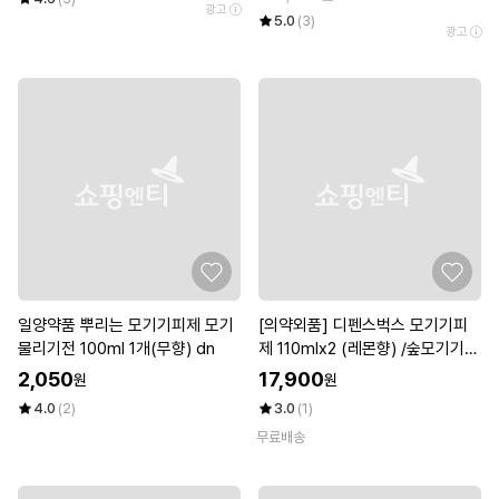
광고
5.0
(3)
광고
일양약품 뿌리는 모기기피제 모기
[의약외품] 디펜스벅스 모기기피
물리기전 100ml 1개(무향) dn
제 110mlx2 (레몬향) /숲모기기
피/진드기기피/
2,050
17,900
원
원
4.0
(2)
3.0
(1)
무료배송