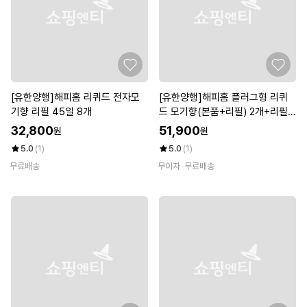
[유한양행]해피홈 리퀴드 전자모
[유한양행]해피홈 플러그형 리퀴
기향 리필 45일 8개
드 모기향(본품+리필) 2개+리필
45일 8개
32,800
51,900
원
원
5.0
(1)
5.0
(1)
무료배송
무이자
무료배송