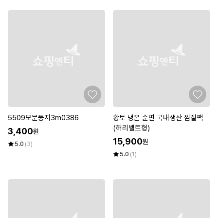
5509모문풍지3m0386
황토 냉온 순면 국내생산 찜질팩
(허리벨트형)
3,400
원
15,900
원
5.0
(3)
5.0
(1)