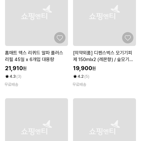
홈매트 맥스 리퀴드 알파 플러스
[의약외품] 디펜스벅스 모기기피
리필 45일 x 6개입 대용량
제 150mlx2 (레몬향) / 숲모기기
피/진드기기피
21,910
19,900
원
원
4.3
(3)
4.2
(5)
무료배송
무료배송