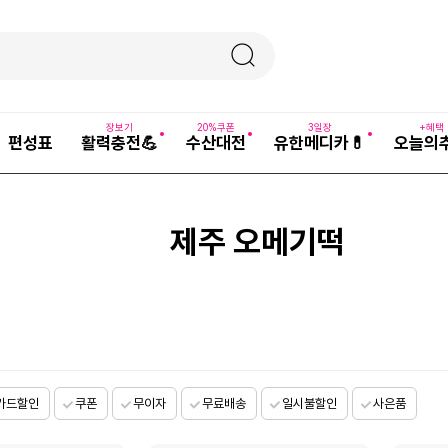
장보기
20%쿠폰
3일장
+혜택
편성표
활력충전💪
수산대전
유한메디카💊
오늘의
제주 오메기떡
카드할인
쿠폰
무이자
무료배송
일시불할인
사은품