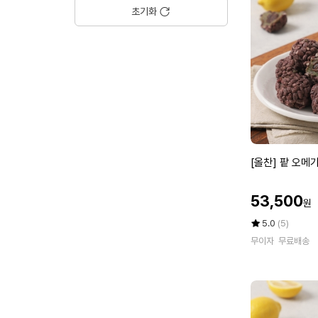
유
에
초기화
산
균
6
세
트
(2
g
x
1
8
[올
[올찬] 팥 오메기
0
찬]
포)
팥
6
할
53,500
원
오
인
개
메
가
평
상
5.0
(5)
월
기
점
품
분
무이자
무료배송
5
평
떡
점
수
(5
만
0
점
개
에
입)