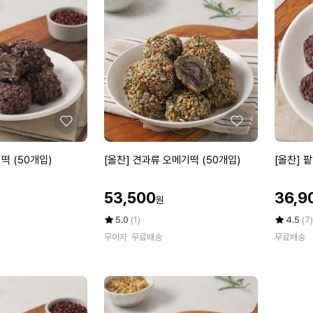
로
드
에
에
틴
로
2
이
8
친
0
1
g
2
5
0
통
0
+
M
좋
좋
보
B
아
아
틀/
P
요
요
[올
[올
떡 (50개입)
[올찬] 견과류 오메기떡 (50개입)
[올찬] 
스
6
찬]
찬]
푼
박
견
팥
스
할
할
53,500
36,9
원
과
오
인
인
(1,
류
메
가
평
상
가
평
상
5.0
(1)
4.5
(7)
2
오
점
품
기
점
품
0
무이자
무료배송
무료배송
5
평
5
평
메
떡
0
점
수
점
수
기
(3
m
만
만
떡
0
g
점
점
(5
개
에
x
에
0
입)
1