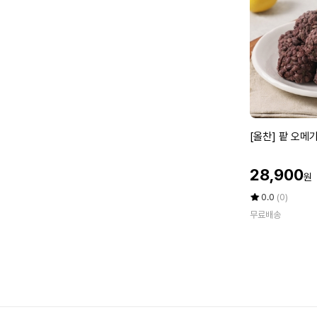
[올
[올찬] 팥 오메기
찬]
팥
할
28,900
원
오
인
메
가
평
상
0.0
(0)
기
점
품
무료배송
5
평
떡
점
수
(2
만
0
점
개
에
입)