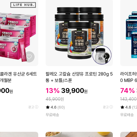
좋
좋
아
아
요
요
팔
라
콜라겐 유산균 6세트
팔레오 고칼슘 산양유 프로틴 280g 5
라이프허브
레
이
 6개월분
통 + 보틀/스푼
0 MBP 
오
프
개월분
할
할
할
900
13%
39,900
74%
원
원
고
허
인
인
인
정
정
칼
45,900
원
브
143,400
가
가
가
슘
철
율
평
상
율
평
상
4.6
(60)
4.6
(1
광고
광고
산
갑
점
품
점
품
무료배송
무료배송
5
평
5
평
양
상
점
수
점
수
유
어
만
만
프
콘
점
점