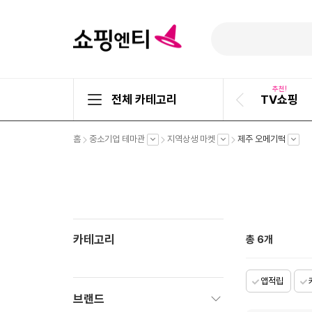
추천!
전체 카테고리
TV쇼핑
이
전
슬
펼
펼
펼
펼
홈
중소기업 테마관
지역상생 마켓
제주 오메기떡
라
치
치
치
치
기
기
기
기
이
드
카테고리
총
6
개
앱적립
브랜드