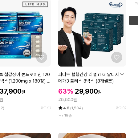
ico-
up
가
16
해외여행패키지
형
태
down
ico-
17
태
보
2026년햇고추가루
ico-
new
보
기
18
가시제거순살고등어
up
ico-
기
19
고등어
좋
좋
up
ico-
아
아
20
나트랑달랏
요
요
퍼
 철갑상어 콘드로이친 120
퍼니트 혈행건강 리얼 rTG 알티지 오
up
ico-
니
6박스(1,200mg x 180정) 6
메가3 플러스 8박스 (8개월분)
1
온작
트
할
할
할
37,900
63%
29,900
ico-
up
원
원
혈
인
인
인
정
원
행
79,900
원
가
가
equal
가
건
율
평
상
22)
4.6
(1,584)
광고
광고
강
점
품
무료배송
5
평
리
점
수
얼
만
r
점