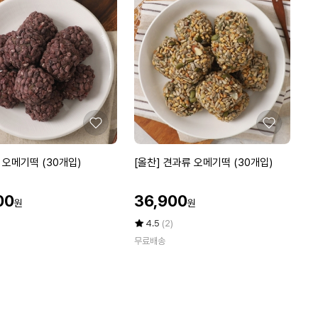
T
에
G
알
티
지
오
메
가
3
좋
좋
플
아
아
러
요
요
[올
팥 오메기떡 (30개입)
[올찬] 견과류 오메기떡 (30개입)
스
찬]
8
견
박
할
00
36,900
원
원
과
인
스
류
가
평
상
4.5
(2)
(8
오
점
품
개
무료배송
5
평
메
월
점
수
기
분)
만
떡
점
(3
에
0