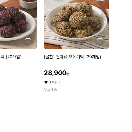
개
8
입)
0
정)
6
개
월
분
좋
좋
아
아
요
요
[올
떡 (20개입)
[올찬] 견과류 오메기떡 (20개입)
찬]
견
할
28,900
원
과
인
류
가
평
상
0.0
(0)
오
점
품
무료배송
5
평
메
점
수
기
만
떡
점
(2
에
0
개
입)