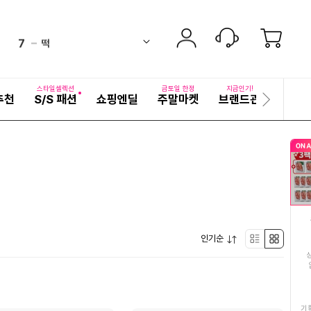
6
김치
up
ico-
펼
7
떡
치
검
ico-
down
기
색
8
반건조오징어
어
equal
ico-
자
스타일셀렉션
금토일 한정
지금인기!
추천
S/S 패션
쇼핑엔딜
주말마켓
브랜드관
기획전
세
다
9
여성여름원피스
up
ico-
히
음
보
슬
10
직화구이무뼈닭발
기
down
ico-
라
이
11
그물덧신
드
ico-
up
12
두루마리휴지3겹3팩
up
ico-
펼
13
인기순
생수
리
박
equal
ico-
치
기
14
이영자
스
스
up
ico-
15
한복선추어탕
트
형
기