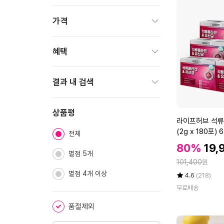
펼
치
가격
기
펼
치
혜택
기
펼
치
결과 내 검색
기
펼
치
상품평
라
라이프허브 석류
기
이
(2g x 180포)
전체
프
할
할
80%
19,
허
별점 5개
인
인
정
브
101,400
원
가
가
석
별점 4개 이상
율
평
상
4.6
(218)
류
점
품
무료배송
5
평
콜
점
수
라
품절제외
만
겐
점