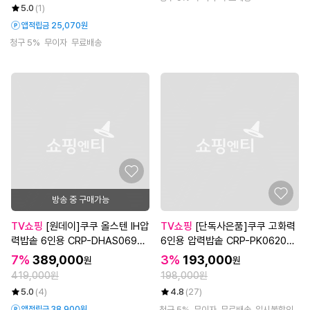
5.0
(1)
앱적립금 25,070원
청구 5%
무이자
무료배송
방송 중 구매가능
TV쇼핑
[원데이]쿠쿠 올스텐 IH압
TV쇼핑
[단독사은품]쿠쿠 고화력
력밥솥 6인용 CRP-DHAS069F
6인용 압력밥솥 CRP-PK0620B
W/FB
UG/PK0610BGI
7%
389,000
3%
193,000
원
원
419,000원
198,000원
5.0
(4)
4.8
(27)
앱적립금 38,900원
청구 5%
무이자
무료배송
일시불할인