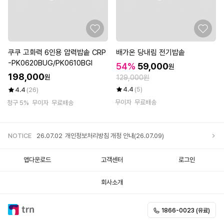
쿠쿠 고화력 6인용 압력밥솥 CRP
배가온 당내림 전기밥솥
-PK0620BUG/PK0610BGI
54%
59,000
원
198,000
원
129,000원
4.4
(5)
4.4
(26)
무이자
무료배송
청구 5%
무이자
무료배송
NOTICE
26.07.02
개인정보처리방침 개정 안내(26.07.09)
앱다운로드
고객센터
로그인
회사소개
1866-0023 (유료)