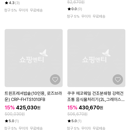
82,670원
4.3
(3)
0.0
(0)
청구 5%
무이자
무료배송
청구 5%
무이자
무료배송
트윈프레셔밥솥(10인용, 로즈브라
쿠쿠 에코웨일 건조분쇄형 강력건
운) CRP-FHTS1010FB
조통 음식물처리기(2L,그레이스화
이트) CFD-ENL201DCGW
15%
425,030
15%
430,670
원
원
500,030원
506,670원
5.0
(1)
5.0
(1)
청구 5%
무이자
무료배송
청구 5%
무이자
무료배송