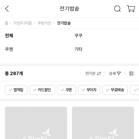
전기밥솥
홈
가전/디지털
주방가전
전기밥솥
전체
쿠쿠
쿠첸
기타
총
287
개
인기순
상세
앱적립
카드할인
쿠폰
무이자
무료배송