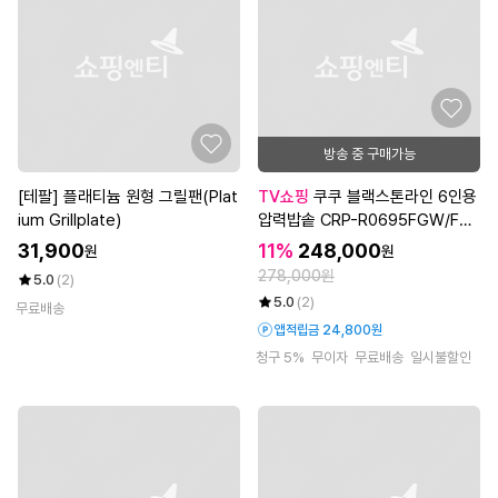
방송 중 구매가능
[테팔] 플래티늄 원형 그릴팬(Plat
TV쇼핑
쿠쿠 블랙스톤라인 6인용
ium Grillplate)
압력밥솥 CRP-R0695FGW/FG
B[사은품 이중패킹+무선 접이식
31,900
11%
248,000
원
원
선풍기]
278,000원
5.0
(2)
5.0
(2)
무료배송
앱적립금 24,800원
청구 5%
무이자
무료배송
일시불할인