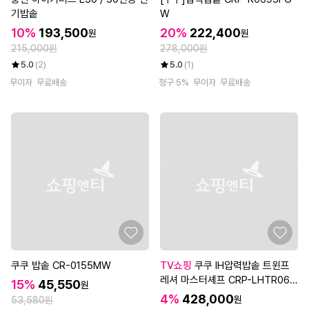
기밥솥
W
10%
193,500
20%
222,400
원
원
215,000원
278,000원
5.0
(2)
5.0
(1)
무이자
무료배송
청구 5%
무이자
무료배송
쿠쿠 밥솥 CR-0155MW
TV쇼핑
쿠쿠 IH압력밥솥 트윈프
레셔 마스터셰프 CRP-LHTR061
15%
45,550
원
0
4%
428,000
원
53,580원