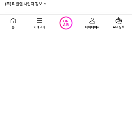
(주) 티알엔 사업자 정보
이용약관
개인정보처리방침
청소년보호정책
ON
AIR
홈
카테고리
마이페이지
AI쇼핑톡
영상정보처리방침
사업자정보 확인
하나은행 채무 지급보증 안내
Copyright 2013-
2026
. TRN Inc. All rights reserved.
정보보호 관리체계 인증
인증 범위 : T-커머스 및 모바일 서비스 운영(쇼핑엔티)
유효기간 : 2025.05.04~2028.05.03