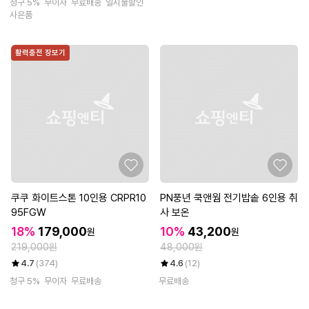
청구 5%
무이자
무료배송
일시불할인
사은품
활력충전 장보기
쿠쿠 화이트스톤 10인용 CRPR10
PN풍년 쿡앤웜 전기밥솥 6인용 취
95FGW
사 보온
18%
179,000
10%
43,200
원
원
219,000원
48,000원
4.7
(374)
4.6
(12)
청구 5%
무이자
무료배송
무료배송