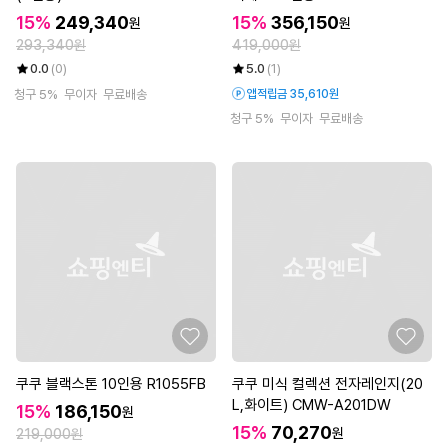
15%
249,340
15%
356,150
원
원
293,340원
419,000원
0.0
(0)
5.0
(1)
청구 5%
무이자
무료배송
앱적립금 35,610원
청구 5%
무이자
무료배송
쿠쿠 블랙스톤 10인용 R1055FB
쿠쿠 미식 컬렉션 전자레인지(20
L,화이트) CMW-A201DW
15%
186,150
원
15%
70,270
원
219,000원