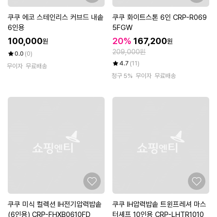
쿠쿠 에코 스테인리스 커브드 내솥
쿠쿠 화이트스톤 6인 CRP-R069
6인용
5FGW
100,000
20%
167,200
원
원
209,000원
0.0
(0)
4.7
(11)
무이자
무료배송
청구 5%
무이자
무료배송
쿠쿠 미식 컬렉션 IH전기압력밥솥
쿠쿠 IH압력밥솥 트윈프레셔 마스
(6인용) CRP-FHXB0610FD
터셰프 10인용 CRP-LHTR1010