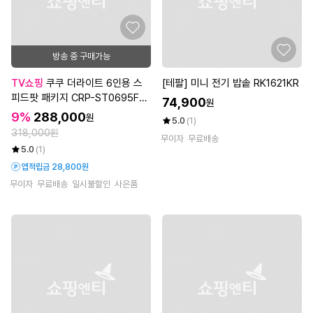
방송 중 구매가능
TV쇼핑
쿠쿠 더라이트 6인용 스
[테팔] 미니 전기 밥솥 RK1621KR
피드팟 패키지 CRP-ST0695FG
74,900
원
W/FGB+CMC-A0655FB
9%
288,000
원
5.0
(1)
318,000원
무이자
무료배송
5.0
(1)
앱적립금 28,800원
무이자
무료배송
일시불할인
사은품