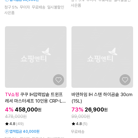
사은품
청구 5%
무이자
무료배송
일시불할인
사은품
TV쇼핑
쿠쿠 IH압력밥솥 트윈프
바덴하임 IH 스텐 하이곰솥 30cm
레셔 마스터셰프 10인용 CRP-LH
(15L)
TR1010
4%
458,000
73%
26,900
원
원
478,000원
99,000원
4.8
(49)
4.8
(5)
앱적립금 40,000원
무료배송