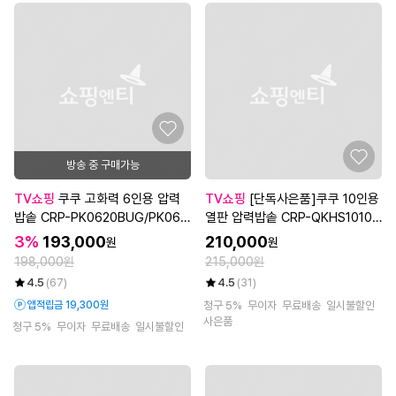
방송 중 구매가능
TV쇼핑
쿠쿠 고화력 6인용 압력
TV쇼핑
[단독사은품]쿠쿠 10인용
밥솥 CRP-PK0620BUG/PK061
열판 압력밥솥 CRP-QKHS1010B
0BGI
GW/BGB
3%
193,000
210,000
원
원
198,000원
215,000원
4.5
(67)
4.5
(31)
앱적립금 19,300원
청구 5%
무이자
무료배송
일시불할인
사은품
청구 5%
무이자
무료배송
일시불할인