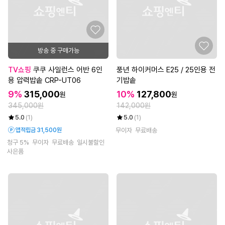
방송 중 구매가능
TV쇼핑
쿠쿠 사일런스 어반 6인
풍년 하이커머스 E25 / 25인용 전
용 압력밥솥 CRP-UT06
기밥솥
9%
315,000
10%
127,800
원
원
345,000원
142,000원
5.0
(1)
5.0
(1)
앱적립금 31,500원
무이자
무료배송
청구 5%
무이자
무료배송
일시불할인
사은품