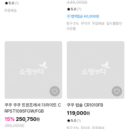
448,000원
5.0
(1)
5.0
(7)
무료배송
앱적립금 40,000원
청구 5%
무이자
무료배송
일시불할인
사은품
쿠쿠 쿠쿠 트윈프레셔 더라이트 C
쿠쿠 밥솥 CR1010FB
RPST1095FGW/FGB
119,000
원
15%
250,750
원
5.0
(1)
295,000원
청구 5%
무이자
무료배송