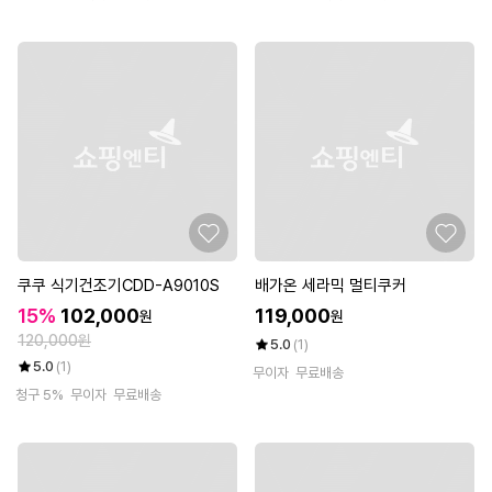
쿠쿠 식기건조기CDD-A9010S
배가온 세라믹 멀티쿠커
15%
102,000
119,000
원
원
120,000원
5.0
(1)
5.0
(1)
무이자
무료배송
청구 5%
무이자
무료배송