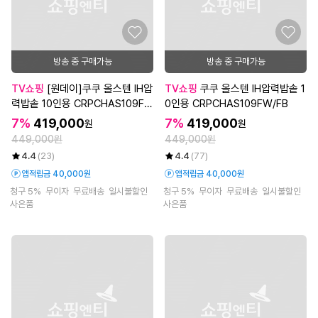
방송 중 구매가능
방송 중 구매가능
TV쇼핑
[원데이]쿠쿠 올스텐 IH압
TV쇼핑
쿠쿠 올스텐 IH압력밥솥 1
력밥솥 10인용 CRPCHAS109F
0인용 CRPCHAS109FW/FB
W/FB
7%
419,000
7%
419,000
원
원
449,000원
449,000원
4.4
(23)
4.4
(77)
앱적립금 40,000원
앱적립금 40,000원
청구 5%
무이자
무료배송
일시불할인
청구 5%
무이자
무료배송
일시불할인
사은품
사은품