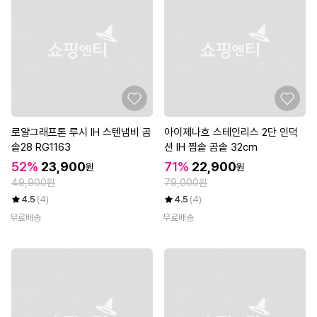
로얄그래프톤 루시 IH 스텐냄비 곰
아이제나흐 스테인리스 2단 인덕
솥28 RG1163
션 IH 찜솥 곰솥 32cm
52%
23,900
71%
22,900
원
원
49,900원
79,000원
4.5
(4)
4.5
(4)
무료배송
무료배송