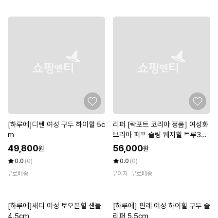
[하루에]디텐 여성 구두 하이힐 5c
리퍼 [락포트 코리아 정품] 여성화
m
브리아 퍼프 슬링 웨지힐 트루365
CH1778
49,800
56,000
원
원
0.0
(0)
0.0
(0)
무료배송
무이자
무료배송
[하루에] 핀레 여성 하이힐 구두 슬
리퍼 5.5cm