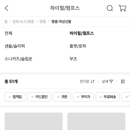
하이힐/펌프스
홈
잡화/슈즈/명품
명품
명품 여성신발
전체
하이힐/펌프스
샌들/슬리퍼
플랫/로퍼
스니커즈/슬립온
부츠
총
51
개
인기순
상세
앱적립
카드할인
쿠폰
무이자
무료배송