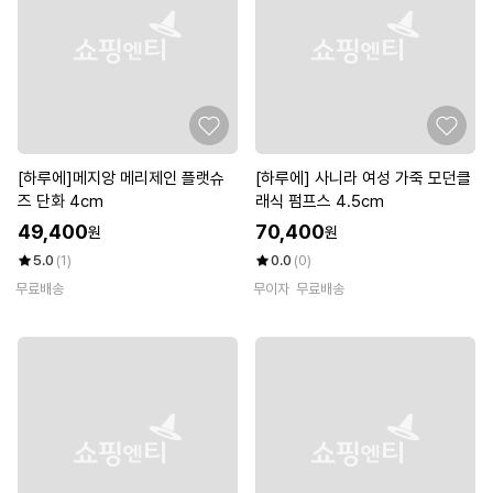
[하루에]메지앙 메리제인 플랫슈
[하루에] 사니라 여성 가죽 모던클
즈 단화 4cm
래식 펌프스 4.5cm
49,400
70,400
원
원
5.0
(1)
0.0
(0)
무료배송
무이자
무료배송