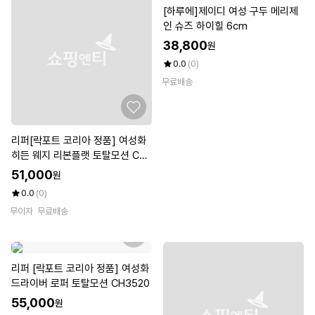
[하루에]제이디 여성 구두 메리제
인 슈즈 하이힐 6cm
38,800
원
0.0
(0)
무료배송
리퍼[락포트 코리아 정품] 여성화
히든 웨지 리본플랫 토탈모션 CG
8320
51,000
원
0.0
(0)
무이자
무료배송
리퍼 [락포트 코리아 정품] 여성화
드라이버 로퍼 토탈모션 CH3520
55,000
원