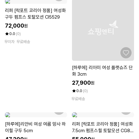
리퍼 [락포트 코리아 정품] 여성화
구두 펌프스 토탈모션 CI5529
72,000
원
0.0
(0)
무이자
무료배송
[하루에] 리아미 여성 플랫슈즈 단
화 3cm
27,900
원
0.0
(0)
무료배송
[하루에]리안비 여성 여름 망사 하
리퍼 [락포트 코리아 정품] 여성화
이힐 구두 5cm
7.5cm 펌프스힐 토탈모션 CG83
38