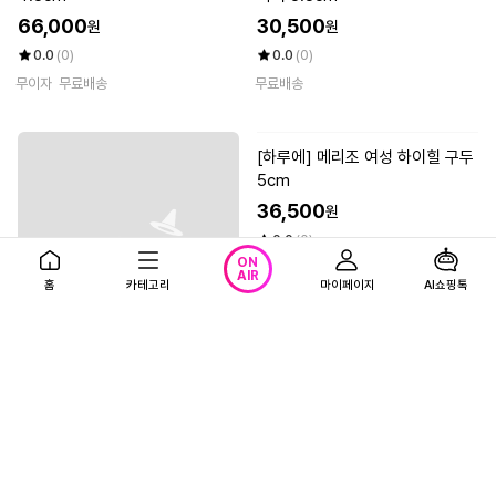
30,500
원
0.0
(0)
무료배송
[하루에]새디 여성 토오픈힐 샌들
4.5cm
66,000
원
ON
0.0
(0)
AIR
홈
카테고리
마이페이지
AI쇼핑톡
무이자
무료배송