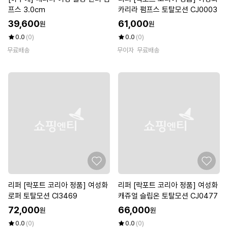
프스 3.0cm
카리라 펌프스 토탈모션 CJ0003
39,600
61,000
원
원
0.0
(0)
0.0
(0)
무료배송
무이자
무료배송
리퍼 [락포트 코리아 정품] 여성화
리퍼 [락포트 코리아 정품] 여성화
로퍼 토탈모션 CI3469
캐쥬얼 슬립온 토탈모션 CJ0477
72,000
66,000
원
원
0.0
(0)
0.0
(0)