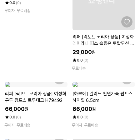
0.0
(0)
무이자
무료배송
리퍼 [락포트 코리아 정품] 여성화
레이라니 피스 슬립온 토탈모션 CI
6045
29,000
원
0.0
(0)
무료배송
리퍼 [락포트 코리아 정품] 여성화
[하루에] 멜리느 천연가죽 펌프스
구두 펌프스 트루테크 H79492
하이힐 6.5cm
66,000
66,000
원
원
0.0
(0)
0.0
(0)
무이자
무료배송
무이자
무료배송