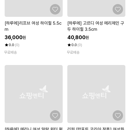
[하루에]리프브 여성 하이힐 5.5c
[하루에] 고르디 여성 메리제인 구
m
두 하이힐 3.5cm
36,000
40,800
원
원
0.0
(0)
0.0
(0)
무료배송
무료배송
[하루에] 메리니 여성 말랑 윈터 펌
리퍼 [락포트 코리아 정품] 여성화