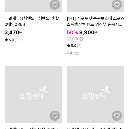
대일제약상처엔드레싱밴드_혼합1
[1+1] 서포트핏 손목보호대 스포츠
0매입0366
스트랩 압박밴드 임산부 손목지지
대 (총 2P)
3,470
50%
8,900
원
원
17,900원
5.0
(1)
5.0
(2)
무료배송