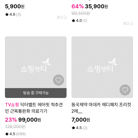
5,900
64%
35,900
원
원
99,500원
4.6
(3)
광고
4.0
(1)
광고
방송 중 구매가능
TV쇼핑
닥터벨트 에어핏 척추견
동국제약 마데카 메디패치 프리컷
인 근육통완화 의료기기
2매__
23%
99,000
7,000
원
원
129,000원
4.5
(2)
4.5
(689)