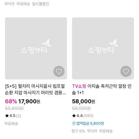
무이자
무료배송
일시불할인
[5+5] 혈자리 마사지괄사 림프절
TV쇼핑
아치솔 족저근막 깔창 인
순환 지압 마사지기 머리빗 겸용
솔 1+1
(총 10P)
68%
17,900
58,000
원
원
55,900원
59,000원
4.5
(2)
4.4
(580)
무료배송
앱적립금 5,800원
청구 5%
무이자
무료배송