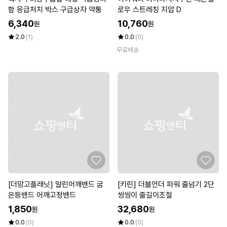
함 응급처치 박스 구급상자 약통
로우 스트레칭 지압 D
6,340
10,760
원
원
2.0
(1)
0.0
(0)
무료배송
[더망고플래닛] 말린어깨밴드 굽
[키린] 더블언더 파워 줄넘기 2단
은등밴드 어깨고정밴드
씽씽이 줄길이조절
1,850
32,680
원
원
0.0
(0)
0.0
(0)