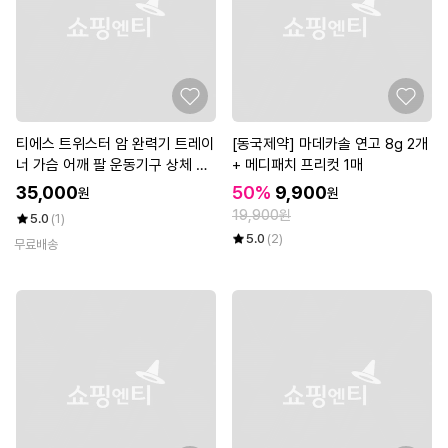
티에스 트위스터 암 완력기 트레이
[동국제약] 마데카솔 연고 8g 2개
너 가슴 어깨 팔 운동기구 상체 피
+ 메디패치 프리컷 1매
트니스 머신
35,000
50%
9,900
원
원
19,900원
5.0
(1)
5.0
(2)
무료배송