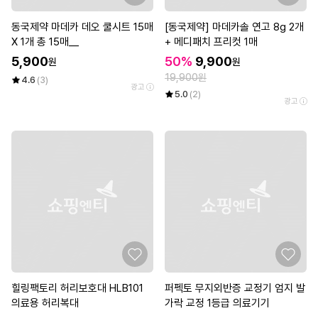
동국제약 마데카 데오 쿨시트 15매
[동국제약] 마데카솔 연고 8g 2개
X 1개 총 15매__
+ 메디패치 프리컷 1매
5,900
50%
9,900
원
원
19,900원
4.6
(3)
광고
5.0
(2)
광고
힐링팩토리 허리보호대 HLB101
퍼펙토 무지외반증 교정기 엄지 발
의료용 허리복대
가락 교정 1등급 의료기기