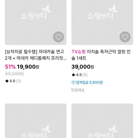
[상처치료 필수템] 마데카솔 연고
TV쇼핑
아치솔 족저근막 깔창 인
2개 + 마데카 메디폼패치 프리컷
솔 1세트
2매*3개
51%
19,900
39,000
원
원
40,500원
4.6
(6)
4.6
(3)
앱적립금 3,900원
무료배송