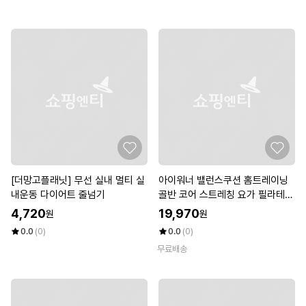
[더망고플래닛] 무선 실내 멀티 실
아이워너 밸런스쿠션 홈트레이닝
내운동 다이어트 줄넘기
골반 코어 스트레칭 요가 필라테스
균형 D
4,720
19,970
원
원
0.0
(0)
0.0
(0)
무료배송