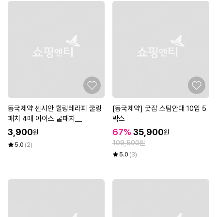
동국제약 센시안 힐링테라피 쿨링
[동국제약] 굿잠 스팀안대 10입 5
패치 4매 아이스 쿨패치__
박스
3,900
67%
35,900
원
원
109,500원
5.0
(2)
5.0
(3)