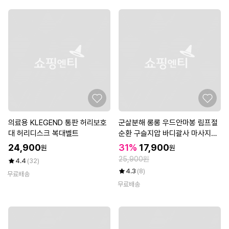
의료용 KLEGEND 통판 허리보호
군살분해 롱롱 우드안마봉 림프절
대 허리디스크 복대벨트
순환 구슬지압 바디괄사 마사지스
틱
24,900
31%
17,900
원
원
25,900원
4.4
(32)
4.3
(8)
무료배송
무료배송