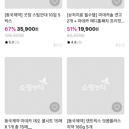
[동국제약] 굿잠 스팀안대 10입 5
[상처치료 필수템] 마데카솔 연고
박스
2개 + 마데카 메디폼패치 프리컷
2매*3개
67%
35,900
51%
19,900
원
원
109,500원
40,500원
5.0
(3)
4.6
(3)
광고
광고
동국제약 마데카 데오 쿨시트 15매
[동국제약] 덴트릭스 잇몸플러스
X 1개 총 15매__
치약 160g 5개