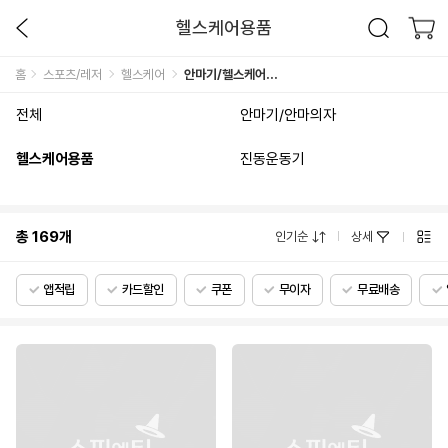
헬스케어용품
홈
스포츠/레저
헬스케어
안마기/헬스케어용품
전체
안마기/안마의자
헬스케어용품
진동운동기
총
169
개
인기순
상세
앱적립
카드할인
쿠폰
무이자
무료배송