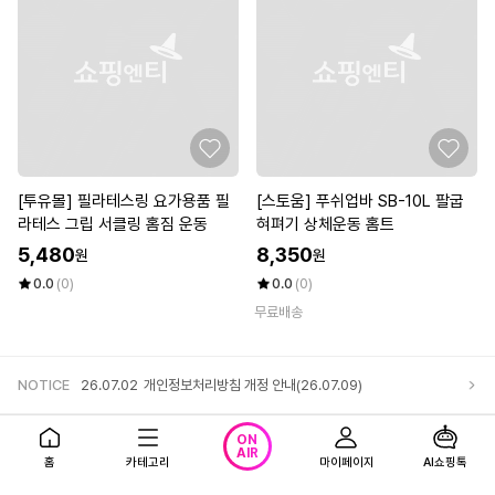
[투유몰] 필라테스링 요가용품 필
[스토움] 푸쉬업바 SB-10L 팔굽
라테스 그립 서클링 홈짐 운동
혀펴기 상체운동 홈트
5,480
8,350
원
원
0.0
(0)
0.0
(0)
무료배송
NOTICE
26.07.02
개인정보처리방침 개정 안내(26.07.09)
앱다운로드
고객센터
로그인
ON
AIR
홈
카테고리
마이페이지
AI쇼핑톡
회사소개