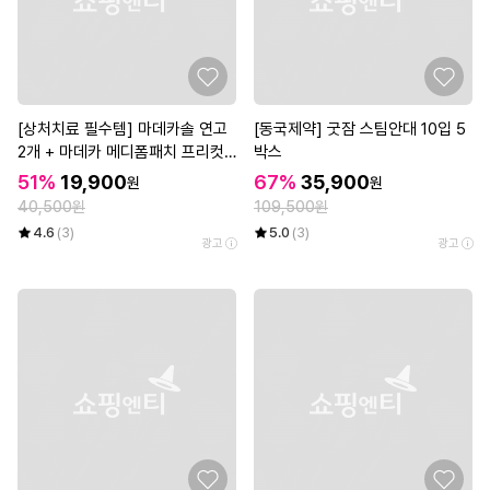
[상처치료 필수템] 마데카솔 연고
[동국제약] 굿잠 스팀안대 10입 5
2개 + 마데카 메디폼패치 프리컷
박스
2매*3개
51%
19,900
67%
35,900
원
원
40,500원
109,500원
4.6
(3)
5.0
(3)
광고
광고