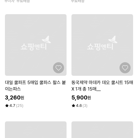
무이자
무료배송
무료배송
대일 쿨파프 5매입 쿨파스 팔스 붙
동국제약 마데카 데오 쿨시트 15매
이는파스
X 1개 총 15매__
3,260
5,900
원
원
4.7
(25)
4.6
(3)