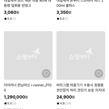
대일제약 밴드 세븐 덕용 80매 대
대일제약 온누리 스프레이 파스 2
용량 일회용 반창고
00ml 쿨파스
3,060
3,350
원
원
5.0
(1)
5.0
(1)
아이러너 런닝머신 i-runner_P10
비타그램 의료기기 수동식 정형용
0
견인장치 허리 견인기 보호 지지대
1,290,000
24,900
원
원
5.0
(3)
4.8
(24)