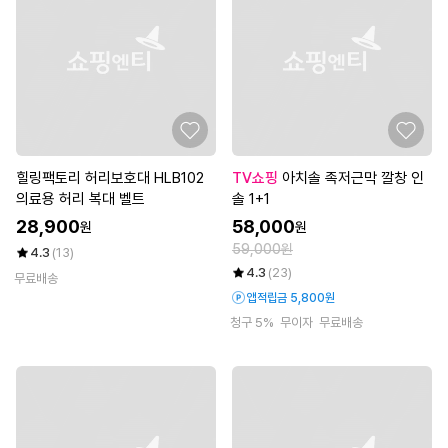
힐링팩토리 허리보호대 HLB102
TV쇼핑
아치솔 족저근막 깔창 인
의료용 허리 복대 벨트
솔 1+1
28,900
58,000
원
원
59,000원
4.3
(13)
4.3
(23)
무료배송
앱적립금 5,800원
청구 5%
무이자
무료배송