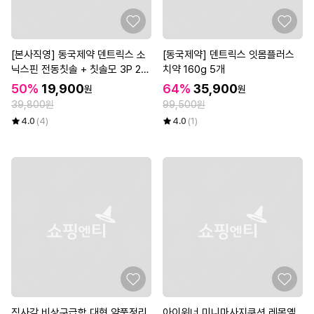
[본사직영] 동국제약 덴트릭스 소
[동국제약] 덴트릭스 잇몸플러스
닉스핀 전동칫솔 + 칫솔모 3P 2팩
치약 160g 5개
(칫솔모 총 6개)
50%
19,900
64%
35,900
원
원
39,800원
99,500원
4.0
(4)
4.0
(1)
직사각 비상구급함 대형 약품정리
아이워너 미니마사지쿠션 레몬옐