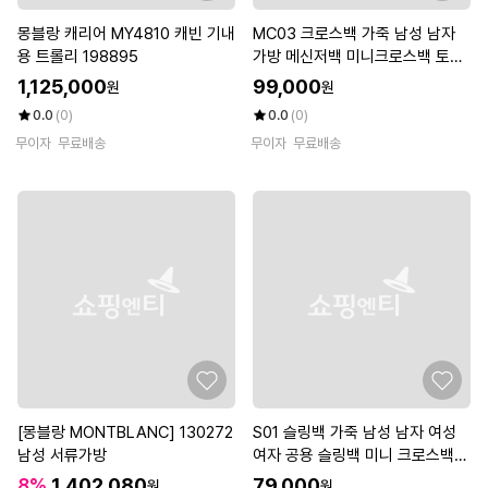
몽블랑 캐리어 MY4810 캐빈 기내
MC03 크로스백 가죽 남성 남자
용 트롤리 198895
가방 메신저백 미니크로스백 토트
백 숄더백 회사 출근 서류 septw
1,125,000
99,000
원
원
olves
0.0
(0)
0.0
(0)
무이자
무료배송
무이자
무료배송
[몽블랑 MONTBLANC] 130272
S01 슬링백 가죽 남성 남자 여성
남성 서류가방
여자 공용 슬링백 미니 크로스백
메신저백 여행 가방septwolves
8%
1,402,080
79,000
원
원