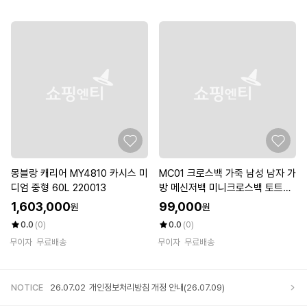
몽블랑 캐리어 MY4810 카시스 미
MC01 크로스백 가죽 남성 남자 가
디엄 중형 60L 220013
방 메신저백 미니크로스백 토트백
숄더백 회사 출근 서류 septwolv
1,603,000
99,000
원
원
es
0.0
(0)
0.0
(0)
무이자
무료배송
무이자
무료배송
NOTICE
26.07.02
개인정보처리방침 개정 안내(26.07.09)