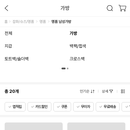
가방
홈
잡화/슈즈/명품
명품
명품 남성가방
전체
가방
지갑
백팩/힙색
토트백/숄더백
크로스백
총
20
개
인기순
상세
앱적립
카드할인
쿠폰
무이자
무료배송