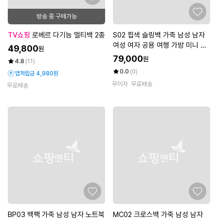
방송 중 구매가능
TV쇼핑
로베르 다기능 멀티백 2종
S02 힙색 슬링백 가죽 남성 남자
여성 여자 공용 여행 가방 미니 크
49,800
원
로스백 메신저백 손가방 파우치
79,000
원
4.8
(11)
0.0
(0)
앱적립금 4,980원
무이자
무료배송
무료배송
BP03 백팩 가죽 남성 남자 노트북
MC02 크로스백 가죽 남성 남자