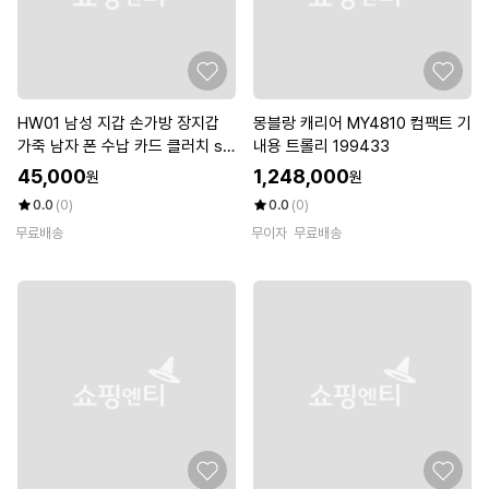
HW01 남성 지갑 손가방 장지갑
몽블랑 캐리어 MY4810 컴팩트 기
가죽 남자 폰 수납 카드 클러치 se
내용 트롤리 199433
ptwolves(셉울브스)
45,000
1,248,000
원
원
0.0
(0)
0.0
(0)
무료배송
무이자
무료배송