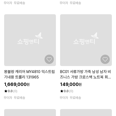
무이자
무료배송
무이자
무료배송
몽블랑 캐리어 MY4810 익스트림
BC01 서류가방 가죽 남성 남자 비
기내용 트롤리 131965
즈니스 가방 크로스백 노트북 회사
출근 메신저백 브리프케이스 선물
1,669,000
149,000
원
원
0.0
(0)
0.0
(0)
무이자
무료배송
무이자
무료배송