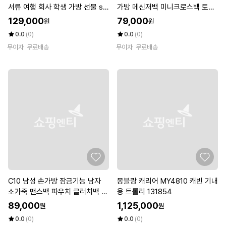
서류 여행 회사 학생 가방 선물 se
가방 메신저백 미니크로스백 토트
ptwolves(셉울브스)
백 숄더백 회사 출근 서류 septw
129,000
79,000
원
원
olves
0.0
(0)
0.0
(0)
무이자
무료배송
무이자
무료배송
C10 남성 손가방 잠금기능 남자
몽블랑 캐리어 MY4810 캐빈 기내
소가죽 맨스백 파우치 클러치백 s
용 트롤리 131854
eptwolves(셉울브스)
89,000
1,125,000
원
원
0.0
(0)
0.0
(0)