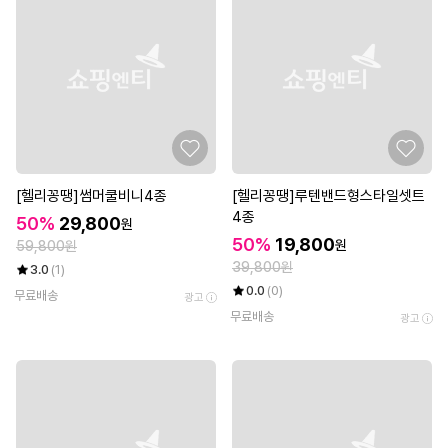
[헬리꽁땡]썸머쿨비니4종
[헬리꽁땡]루텐밴드형스타일셋트
4종
50%
29,800
원
50%
19,800
원
59,800원
39,800원
3.0
(1)
0.0
(0)
무료배송
광고
무료배송
광고