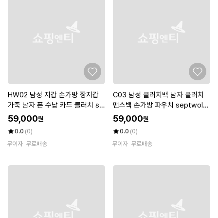
HW02 남성 지갑 손가방 장지갑
C03 남성 클러치백 남자 클러치
가죽 남자 폰 수납 카드 클러치 se
맨스백 손가방 파우치 septwolv
ptwolves(셉울브스)
es(셉울브스)
59,000
59,000
원
원
0.0
(0)
0.0
(0)
무이자
무료배송
무이자
무료배송