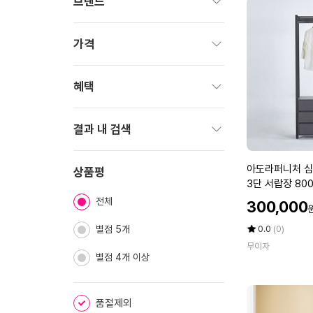
브랜드
펼
치
가격
기
펼
치
혜택
기
펼
치
결과 내 검색
기
펼
아
아도라퍼니처 심
치
상품평
도
3단 서랍장 80
기
라
전체
할
300,000
퍼
인
니
가
평
상
별점 5개
0.0
(0)
처
점
품
무이자
5
평
심
별점 4개 이상
점
수
플
만
드
점
레
품절제외
에