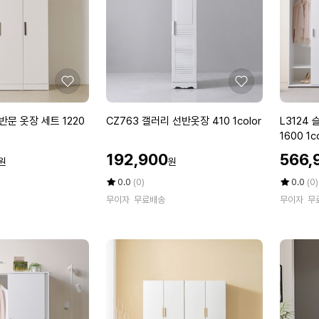
1
8
9
c
1
0
o
0
0
l
1
o
c
r
o
좋
좋
l
아
아
o
요
요
C
L
반문 옷장 세트 1220
CZ763 갤러리 선반옷장 410 1color
L3124
r
Z
3
1600 1c
7
1
할
할
192,900
566,
원
원
6
2
인
인
3
4
가
평
상
가
평
상
0.0
(0)
0.0
(0)
갤
점
품
슬
점
품
무이자
무료배송
무이자
무
5
평
5
평
러
라
점
수
점
수
리
이
만
만
선
드
점
점
반
서
에
에
옷
랍
장
수
4
납
1
옷