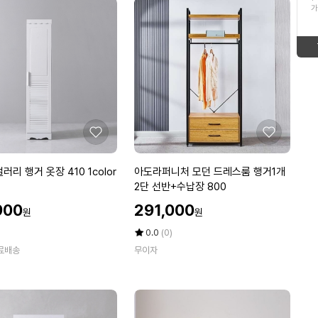
ico-
up
가
18
카뮤트효소
형
태
new
ico-
19
태
보
BNR17비에날씬
up
ico-
보
기
20
갈비탕
down
ico-
기
1
카무트
좋
좋
ico-
up
아
아
요
요
아
갤러리 행거 옷장 410 1color
아도라퍼니처 모던 드레스룸 행거1개
up
도
2단 선반+수납장 800
라
할
900
291,000
원
원
퍼
인
니
가
평
상
0.0
(0)
처
점
품
료배송
무이자
5
평
모
점
수
던
만
드
점
레
에