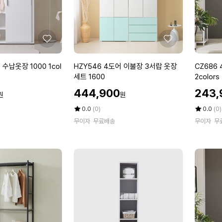
0
장
1
세
c
트
o
1
좋
좋
l
6
아
아
o
0
요
요
H
C
 수납옷장 1000 1col
HZY546 4도어 이불장 3서랍 옷장
CZ686 
r
0
Z
Z
세트 1600
2colors
1
Y
6
할
할
c
444,900
243,
원
원
5
8
인
인
o
4
6
가
평
상
가
평
상
0.0
(0)
0.0
(0)
l
6
점
품
4
점
품
무이자
무료배송
o
무이자
무
5
평
5
평
4
도
r
점
수
점
수
도
어
만
만
어
거
점
점
이
울
에
에
불
옷
장
장
3
8
서
0
랍
0