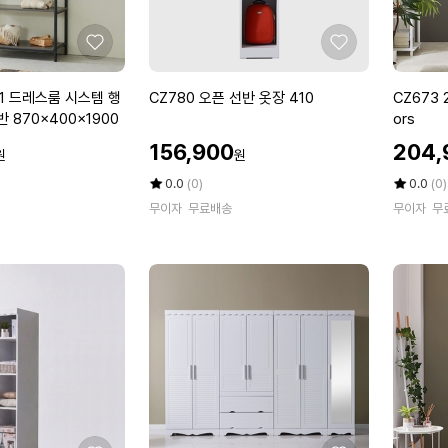
옷
x
장
1
세
8
좋
좋
트
8
아
아
1
0
요
요
C
C
1 드레스룸 시스템 행
CZ780 오픈 선반 옷장 410
CZ673 
6
2
Z
Z
 870x400x1900
ors
0
c
7
6
할
할
0
o
156,900
204,
원
원
8
7
인
인
l
0
3
가
평
상
가
평
상
0.0
(0)
0.0
(0)
o
오
점
품
2
점
품
무이자
무료배송
r
무이자
무
5
평
5
평
픈
도
s
점
수
점
수
선
어
만
만
반
옷
점
점
옷
장
에
에
장
8
4
0
1
0
0
x
1
8
8