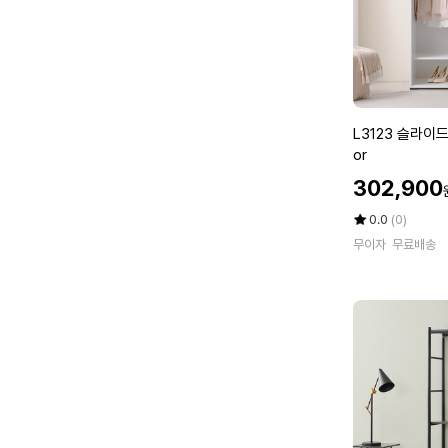
1
2
2
0
L
L3123 슬라이드
3
or
1
할
302,900
2
인
3
가
평
상
0.0
(0)
슬
점
품
무이자
무료배송
5
평
라
점
수
이
만
드
점
수
에
납
옷
장
1
0