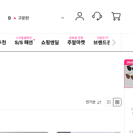
8
찰보리빵
up
ico-
펼
9
구운란
치
검
up
ico-
기
색
10
동국제약마데카크림
어
up
ico-
자
스타일셀렉션
금토일 한정
지금인기!
추천
S/S 패션
쇼핑엔딜
주말마켓
브랜드관
기획전
세
다
11
여성여름원피스
ico-
up
히
음
보
슬
12
2026년햇고추가루
기
down
ico-
라
이
13
김치
드
up
ico-
14
복부마사지기
down
ico-
펼
15
인기순
삼육두유
리
박
ico-
up
치
기
16
여성여름바지
스
스
down
ico-
17
여수농협돌산갓김치
트
형
기