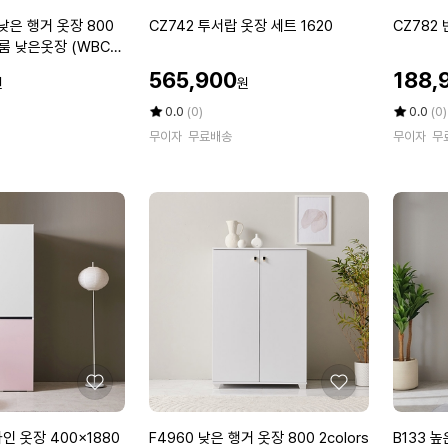
아
아
2
0
요
요
C
C
낮은 행거 옷장 800
CZ742 투서랍 옷장 세트 1620
CZ782 
8
2
Z
Z
스룸 낮은옷장 (WBCC
4
c
7
7
할
할
0
o
565,900
188,
원
원
4
8
인
인
1
l
2
2
가
평
상
가
평
상
0.0
(0)
0.0
(0)
c
o
투
점
품
반
점
품
o
무이자
무료배송
r
무이자
무
5
평
5
평
서
문
l
s
점
수
점
수
랍
이
o
만
만
옷
불
r
점
점
장
옷
에
에
세
장
트
4
1
1
6
0
2
0
좋
좋
아
아
요
요
F
B
라인 옷장 400x1880
F4960 낮은 행거 옷장 800 2colors
B133 높