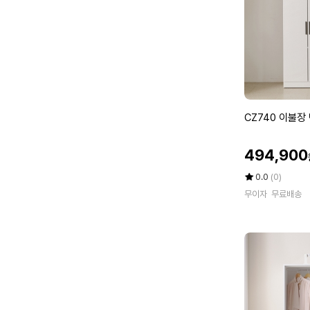
불
장
3
서
랍
옷
장
세
C
CZ740 이불장 
트
Z
1
7
할
6
494,900
4
인
0
0
가
평
상
0.0
(0)
0
이
점
품
무이자
무료배송
5
평
불
점
수
장
만
반
점
문
에
옷
장
세
트