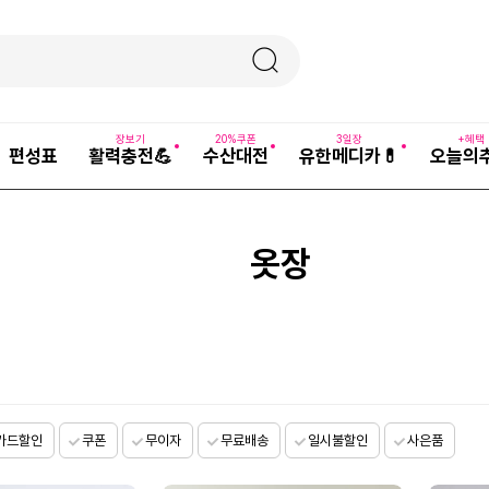
장보기
20%쿠폰
3일장
+혜택
편성표
활력충전💪
수산대전
유한메디카💊
오늘의
옷장
카드할인
쿠폰
무이자
무료배송
일시불할인
사은품