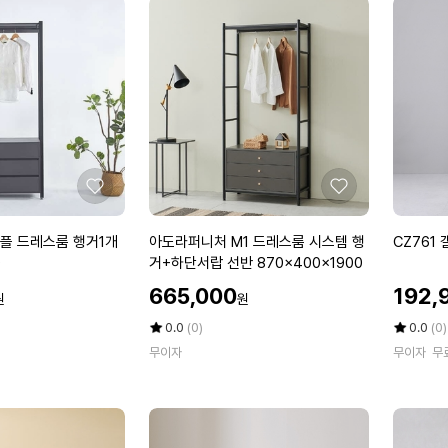
좋
좋
아
아
요
요
아
C
플 드레스룸 행거1개
아도라퍼니처 M1 드레스룸 시스템 행
CZ761 
도
Z
0
거+하단서랍 선반 870x400x1900
라
7
할
할
665,000
192,
원
원
퍼
6
인
인
니
1
가
평
상
가
평
상
0.0
(0)
0.0
(0)
처
점
품
갤
점
품
무이자
무이자
무
5
평
5
평
M
러
점
수
점
수
1
리
만
만
드
행
점
점
레
거
에
에