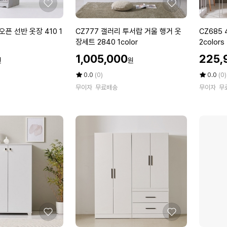
0
좋
좋
3
아
아
c
요
요
C
C
오픈 선반 옷장 410 1
CZ777 갤러리 투서랍 거울 행거 옷
CZ685 
o
Z
Z
장세트 2840 1color
2colors
l
7
6
할
할
o
1,005,000
225,
원
원
7
8
인
인
r
7
5
가
평
상
가
평
상
0.0
(0)
0.0
(0)
s
갤
점
품
4
점
품
무이자
무료배송
무이자
무
5
평
5
평
러
도
점
수
점
수
리
어
만
만
투
라
점
점
서
인
에
에
랍
옷
거
장
울
8
행
0
거
0
옷
x
장
1
세
8
좋
좋
트
8