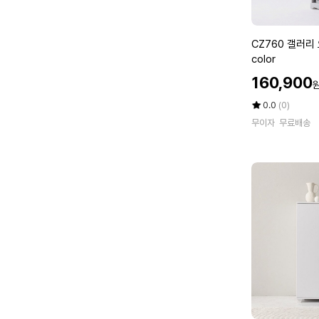
+선
반
수
C
CZ760 갤러리 
납
Z
color
선
7
할
반
160,900
6
인
8
0
가
평
상
0.0
(0)
7
갤
점
품
0
무이자
무료배송
5
평
러
x
점
수
리
4
만
오
0
점
픈
에
0
선
x
반
1
옷
9
장
0
4
0
1
0
1
c