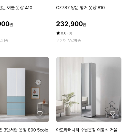
아
아
요
요
C
반문 이불 옷장 410
CZ787 양문 행거 옷장 810
Z
7
할
900
232,900
원
원
8
인
7
가
평
상
0.0
(0)
양
점
품
료배송
무이자
무료배송
5
평
문
점
수
행
만
거
점
옷
에
장
8
1
0
좋
좋
아
아
요
요
아
은 3단서랍 옷장 800 5colo
아도라퍼니처 수납옷장 이동식 거울