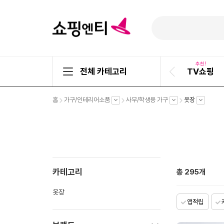
추천!
전체 카테고리
TV쇼핑
이
전
슬
펼
펼
펼
펼
홈
가구/인테리어소품
사무/학생용 가구
옷장
라
치
치
치
치
기
기
기
기
이
드
카테고리
총
295
개
옷장
앱적립