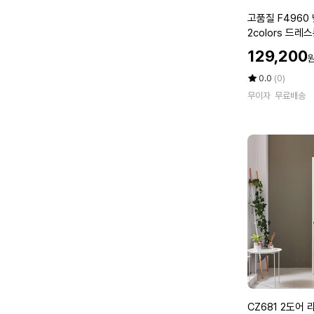
o
고
고품질 F4960 
l
품
2colors 드레
o
질
70A)
할
r
129,200
F
인
4
가
평
상
0.0
(0)
9
점
품
무이자
무료배송
5
평
6
점
수
0
만
낮
점
은
에
행
거
옷
장
8
0
0
2
c
o
C
CZ681 2도어 
l