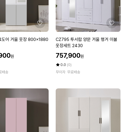
선
반
서
랍
좋
좋
장
아
아
B
요
요
C
4도어 거울 옷장 800x1880
CZ795 투서랍 양문 거울 행거 이불
세
Z
옷장세트 2430
트
7
할
900
757,900
원
원
9
인
5
가
평
상
0.0
(0)
투
점
품
료배송
무이자
무료배송
5
평
서
점
수
랍
만
양
점
문
에
거
울
행
거
이