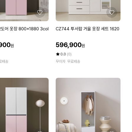
불
옷
장
좋
좋
세
아
아
트
요
요
C
2도어 옷장 800x1880 3col
CZ744 투서랍 거울 옷장 세트 1620
2
Z
4
7
할
3
900
596,900
원
원
4
인
0
4
가
평
상
0.0
(0)
투
점
품
료배송
무이자
무료배송
5
평
서
점
수
랍
만
거
점
울
에
옷
장
세
트
1
6
2