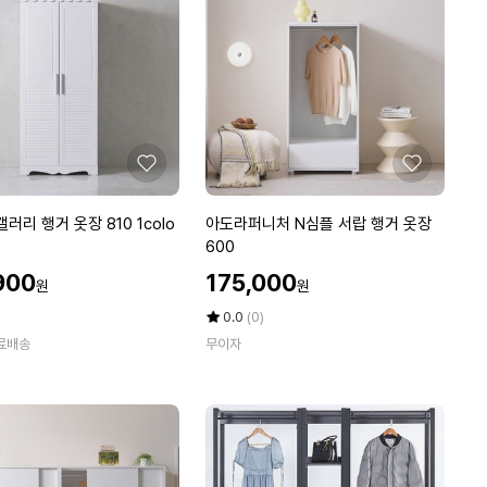
스
룸
행
거
1
개
2
단
좋
좋
선
아
아
반
요
요
아
갤러리 행거 옷장 810 1colo
아도라퍼니처 N심플 서랍 행거 옷장
+수
도
600
납
라
할
장
900
175,000
원
원
퍼
인
8
니
가
평
상
0.0
(0)
0
처
점
품
료배송
0
무이자
5
평
N
점
수
심
만
플
점
서
에
랍
행