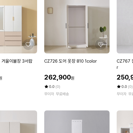
스
옷
룸
장
시
4
스
1
템
0
행
1
거
c
+하
o
좋
좋
단
l
아
아
서
o
요
요
C
C
어 거울이불장 3서랍
CZ726 도어 옷장 810 1color
CZ767 
랍
r
Z
Z
r
선
7
7
할
할
반
262,900
250,
원
원
2
6
인
인
8
6
7
가
평
상
가
평
상
0.0
(0)
0.0
(0)
7
도
점
품
갤
점
품
0
무이자
무료배송
무이자
무
5
평
5
평
어
러
x
점
수
점
수
옷
리
4
만
만
장
행
0
점
점
8
거
에
에
0
1
옷
x
0
장
1