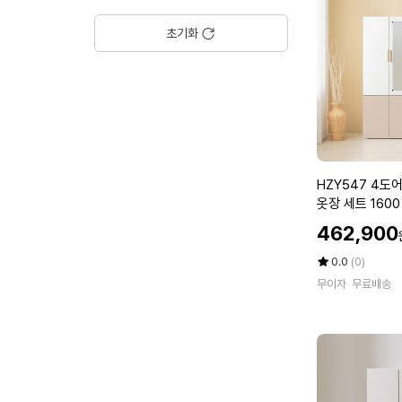
스
룸
초기화
행
거
1
개
3
단
서
랍
H
HZY547 4도
장
Z
옷장 세트 1600
8
Y
할
0
462,900
5
인
0
4
가
평
상
0.0
(0)
7
점
품
무이자
무료배송
5
평
4
점
수
도
만
어
점
거
에
울
이