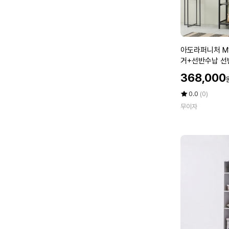
0
0
1
c
o
아
아도라퍼니처 M
l
도
거+선반수납 선반
o
라
할
r
368,000
퍼
인
니
가
평
상
0.0
(0)
처
점
품
무이자
5
평
M
점
수
1
만
드
점
레
에
스
룸
시
스
템
행
거