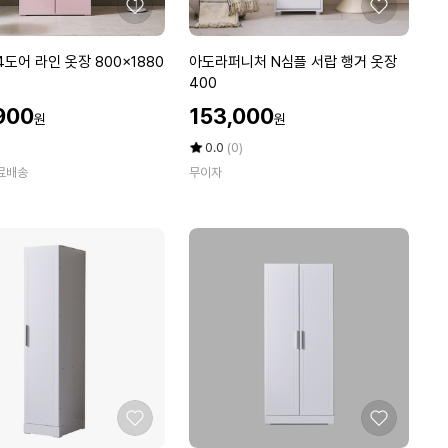
0
좋
좋
아
아
요
요
아
4도어 라인 옷장 800x1880
아도라퍼니처 N심플 서랍 행거 옷장
도
400
라
할
900
153,000
원
원
퍼
인
니
가
평
상
0.0
(0)
처
점
품
료배송
무이자
5
평
N
점
수
심
만
플
점
서
에
랍
행
거
옷
장
4
0
0
좋
좋