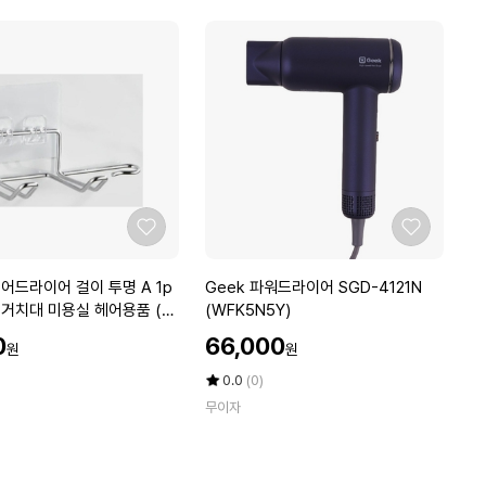
점
보
X
에
스
2
티
개
나
염
색
제
세
트
좋
좋
아
아
요
요
G
어드라이어 걸이 투명 A 1p
Geek 파워드라이어 SGD-4121N
e
거치대 미용실 헤어용품 (W
(WFK5N5Y)
e
)
할
0
66,000
원
원
k
인
파
가
평
상
0.0
(0)
워
점
품
무이자
5
평
드
점
수
라
만
이
점