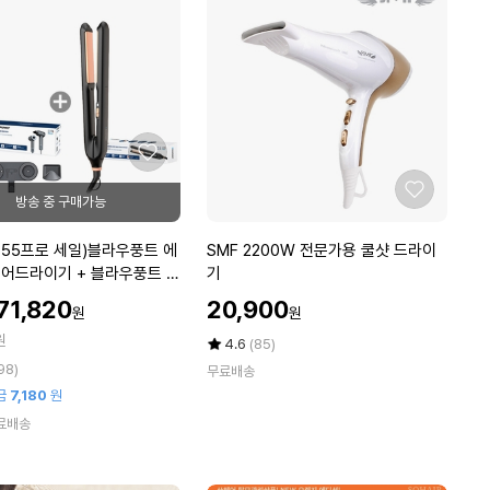
마
에
데
카
크
림
에
이
좋
징
아
포
좋
요
커
아
스
요
S
(55프로 세일)블라우풍트 에
SMF 2200W 전문가용 쿨샷 드라이
5
M
어드라이기 + 블라우풍트 고
기
0
F
m
할
할
71,820
20,900
원
원
2
인
인
l
원
2
가
가
평
상
4.6
(85)
3
0
점
품
98)
개
무료배송
5
평
0
+
금
7,180
원
점
수
W
1
만
료배송
전
5
점
문
m
에
가
l