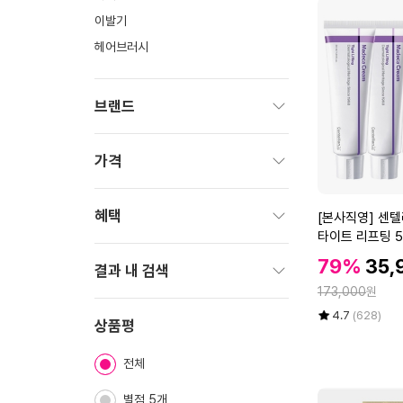
이발기
헤어브러시
브랜드
펼
치
가격
기
펼
치
혜택
[본
[본사직영] 센
기
사
타이트 리프팅 50
펼
직
할
할
79%
35,
치
결과 내 검색
영]
인
기
인
정
센
173,000
원
가
펼
가
텔
율
평
상
4.7
(628)
치
상품평
리
점
품
기
5
평
안
전체
점
수
2
만
4
점
별점 5개