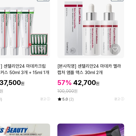
력
드
라
이
기
전
문
가
좋
좋
용
아
아
헤
요
요
[본
] 센텔리안24 마데카크림
[본사직영] 센텔리안24 마데카 멜라
어
사
스 50ml 3개 + 15ml 1개
캡처 앰플 맥스 30ml 2개
드
직
할
할
라
할
37,500
57%
42,700
원
원
영]
인
인
이
인
정
원
센
100,000
원
가
가
(W
가
텔
율
평
상
1)
5.0
(2)
광고
광고
8
리
점
품
E
5
평
안
5
점
수
2
E
만
4
D
점
마
5)
에