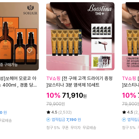
어
1
이)
5
드
0
m
라
0
l
이
0
기
g
+
X
블
4
라
병
우
+
좋
풍
방
아
좋
트
송
요
아
고
에
요
[전
[전
성]쏘헤어 모로코 아
TV쇼핑
[전 구매 고객 드라이기 증정
TV쇼핑
데
서
구
구
]보스티나 3분 염색제 10세트
기
만
매
매
L 1병 더
무
할
할
할
10%
71,910
10%
원
고
고
료
인
인
인
정
정
객
79,900
원
객
79,900
체
가
가
가
드
드
험
율
평
상
율
평
상
4.5
(2,532)
4.5
(2
90
원
라
라
점
품
7
점
품
앱적립금
7,190
원
앱적립
무료배송
5
평
5
평
이
이
m
청구 5%
쿠폰
무이자
무료배송
청구 5%
점
수
점
수
기
기
l
만
만
증
증
X