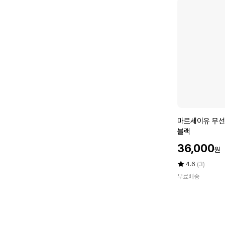
나
1
염
개
색
제
세
트
마
마르세이유 무선
르
블랙
세
할
36,000
원
이
인
유
가
평
상
4.6
(3)
무
점
품
무료배송
5
평
선
점
수
미
만
니
점
고
에