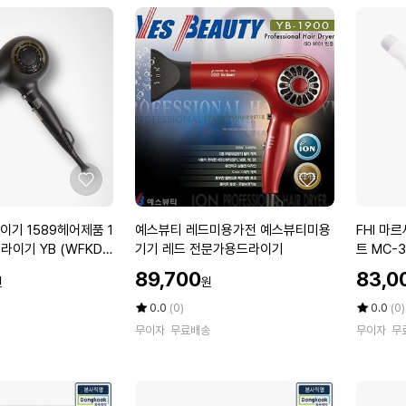
뷰
걸
에
에
티]
이
오
투
토
명
롤
A
링
1
고
p
데
드
기
라
완
이
좋
좋
벽
기
아
아
더
거
요
요
예
F
기 1589헤어제품 1
예스뷰티 레드미용가전 예스뷰티미용
FHI 마
블
치
스
H
이기 YB (WFKDI1
기기 레드 전문가용드라이기
트 MC-
대
뷰
I
미
할
할
89,700
83,0
원
원
티
마
용
인
인
레
르
가
평
상
가
평
상
0.0
(0)
실
0.0
(0)
드
점
품
세
점
품
헤
무이자
무료배송
무이자
무
5
평
5
평
미
이
어
점
수
점
수
용
유
용
만
만
가
버
품
점
점
전
블
(W
에
에