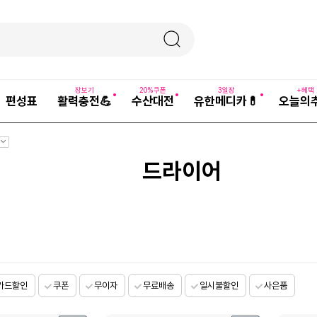
장보기
20%쿠폰
3일장
+혜택
편성표
활력충전💪
수산대전
유한메디카💊
오늘의
펼
치
기
드라이어
카드할인
쿠폰
무이자
무료배송
일시불할인
사은품