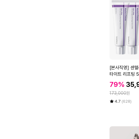
5
8
9
헤
어
제
품
1
5
8
[본
[본사직영] 센
9
사
타이트 리프팅 50
예
직
할
스
할
79%
35,
영]
인
뷰
인
정
센
173,000
원
가
티
가
텔
율
평
상
4.7
(628)
드
리
점
품
라
5
평
안
이
점
수
2
기
만
4
Y
점
마
B
에