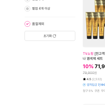
마
에
데
별점 4개 이상
카
크
림
품절제외
타
이
트
초기화
리
프
팅
[전
TV쇼핑
[전고객
5
고
나 염색제 세트
0
객
m
할
할
10%
71,
무
인
l
인
정
선
79,900
원
가
4
가
고
율
평
상
개
4.5
(2,532)
데
점
품
+
앱적립금
7,19
5
평
기]
1
청구 5%
쿠폰
무
점
수
보
5
만
스
m
점
티
l
에