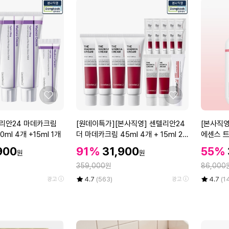
좋
좋
아
아
요
요
[원
[본
텔리안24 마데카크림
[원데이특가][본사직영] 센텔리안24
[본사직영
데
사
ml 4개 +15ml 1개
더 마데카크림 45ml 4개 + 15ml 2
에센스 트
이
직
개 + 1ml 10매 + 인텐스 리프팅 아이
량 기미 
할
할
할
900
91%
31,900
55%
원
원
특
영]
크림 15ml
인
인
인
정
정
가]
359,000
원
센
86,000
가
가
가
[본
텔
율
평
상
율
평
상
4.7
(563)
4.7
(1
광고
광고
사
리
점
품
점
품
5
평
5
평
직
안
점
수
점
수
영]
2
만
만
센
4
점
점