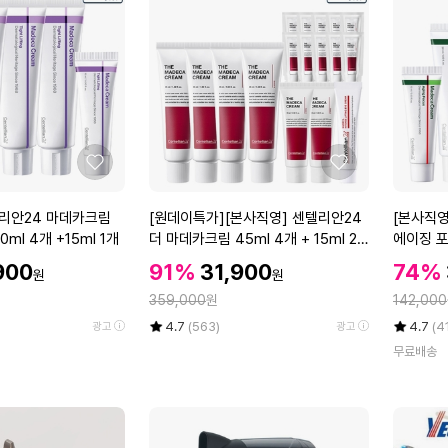
예
컬
C
스
봉
6
뷰
고
2
티
데
0
미
기
8
용
화
A)
기
이
기
트
좋
좋
레
M
아
아
드
C
요
요
[원
[본
텔리안24 마데카크림
[원데이특가][본사직영] 센텔리안24
[본사직영
전
-
데
사
ml 4개 +15ml 1개
더 마데카크림 45ml 4개 + 15ml 2
에이징 포커
문
3
이
직
개 + 1ml 10매 + 인텐스 리프팅 아이
할
가
할
2
할
900
91%
31,900
74%
원
원
특
영]
크림 15ml
인
용
0
인
인
정
정
가]
359,000
원
센
142,000
가
드
L
가
가
[본
텔
율
평
상
율
평
상
4.7
(563)
4.7
(4
광고
광고
라
F
사
리
점
품
점
품
이
W
무료배송
5
평
5
평
직
안
기
점
수
점
수
영]
2
만
만
센
4
점
점
텔
마
에
에