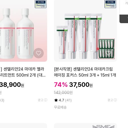
ico-
up
가
16
이영자파김치
형
태
up
ico-
17
태
보
인도네시아 마나도
ico-
down
보
기
18
훈제오리
up
ico-
기
19
떡
좋
좋
down
ico-
아
아
20
삼육두유
요
요
[본
] 센텔리안24 마데카 멜라
[본사직영] 센텔리안24 마데카크림
down
ico-
사
리트먼트 500ml 2개 (대용
에이징 포커스 50ml 3개 + 15ml 1개
1
마나도
직
에센스)
할
할
할
38,900
74%
37,500
ico-
up
원
원
영]
인
인
인
정
원
센
142,000
원
가
가
up
가
텔
율
평
상
43)
4.7
(41)
광고
광고
리
점
품
무료배송
5
평
안
점
수
2
만
4
점