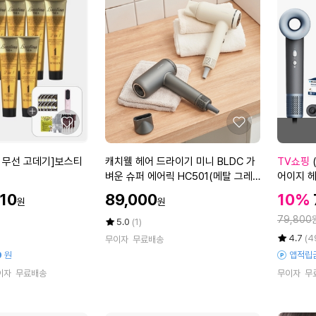
텔
마
에
에
리
데
안
카
2
멜
4
라
더
에
마
센
데
스
카
트
좋
좋
크
리
아
아
림
트
요
요
캐
(5
 무선 고데기]보스티
캐치웰 헤어 드라이기 미니 BLDC 가
TV쇼핑
4
먼
치
5
벼운 슈퍼 에어릭 HC501(메탈 그레
어이지 헤
5
트
웰
프
이)
데기
m
5
할
할
910
89,000
10%
원
원
헤
로
인
l
0
인
정
어
세
79,800
가
평
상
5.0
(1)
4
0
가
드
점
품
일)
율
평
상
개
m
4.7
(4
무이자
무료배송
5
평
라
블
점
품
+
l
0
원
앱적립
점
수
5
평
이
라
1
2
만
이자
무료배송
무이자
무
점
수
기
우
5
개
점
만
미
풍
m
에
(대
점
니
트
l
용
에