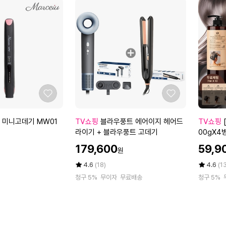
B
에
2
량
L
어
개
기
D
이
+
미
C
지
1
에
가
헤
m
센
벼
어
l
스)
운
드
1
슈
라
0
퍼
이
매
좋
좋
에
기
+
아
아
어
+
인
요
요
블
[쏘
 미니고데기 MW01
TV쇼핑
블라우풍트 에어이지 헤어드
TV쇼핑
릭
블
텐
라
헤
라이기 + 블라우풍트 고데기
00gX4
H
라
스
우
어]
ml X10
C
우
할
할
리
179,600
59,9
원
풍
아
5
풍
인
인
프
트
르
0
트
가
평
상
가
평
상
4.6
(18)
4.6
(1
팅
에
점
품
간
점
품
1
고
아
청구 5%
무이자
무료배송
청구 5%
5
평
5
평
어
오
(메
데
이
점
수
점
수
이
일
탈
기
크
만
만
지
샴
그
림
점
점
헤
푸
레
에
에
1