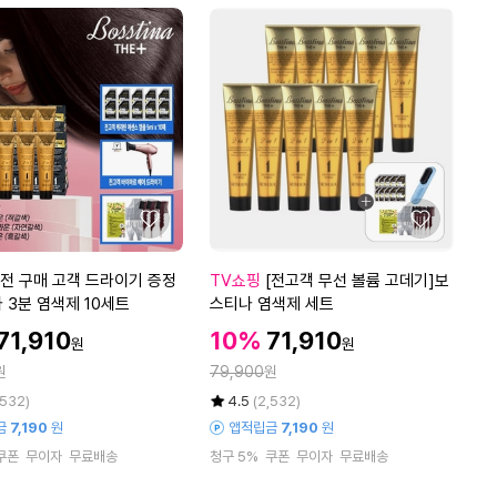
오
에
렌
지
에
디
션
1
0
0
0
좋
좋
g
아
아
X
요
요
[전
[전 구매 고객 드라이기 증정
TV쇼핑
[전고객 무선 볼륨 고데기]보
4
고
]보스티나 3분 염색제 10세트
스티나 염색제 세트
병
객
+
할
할
할
71,910
10%
71,910
원
원
무
무
인
인
인
정
원
선
79,900
원
료
가
가
가
볼
체
율
평
상
,532)
4.5
(2,532)
륨
험
점
품
금
7,190
원
앱적립금
7,190
원
5
평
고
7
쿠폰
무이자
무료배송
청구 5%
쿠폰
무이자
무료배송
점
수
데
m
만
기]
l