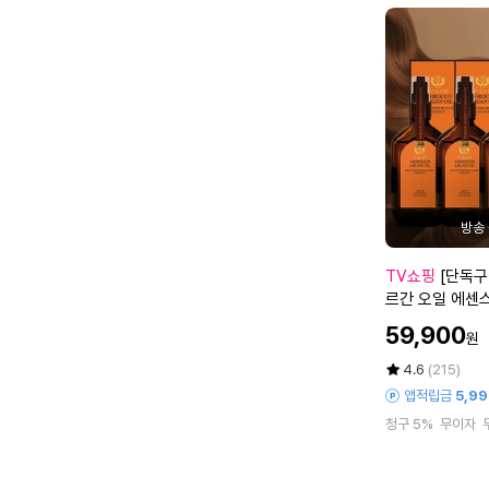
데
기
M
W
0
1
블
랙
[단
TV쇼핑
[단독구
독
르간 오일 에센스 400ml , 경품 당첨
구
시 100M
할
59,900
원
성]
인
쏘
가
평
상
4.6
(215)
헤
점
품
앱적립금
5,9
5
평
어
청구 5%
무이자
점
수
모
만
로
점
코
에