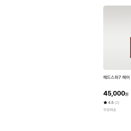
아
르
간
오
일
에
센
스
4
0
0
m
헤
헤드스파7 헤어
l
드
,
스
경
할
45,000
원
파
품
인
7
당
가
평
상
4.5
(2)
헤
점
품
첨
무료배송
5
평
어
시
점
수
볼
1
만
륨
0
점