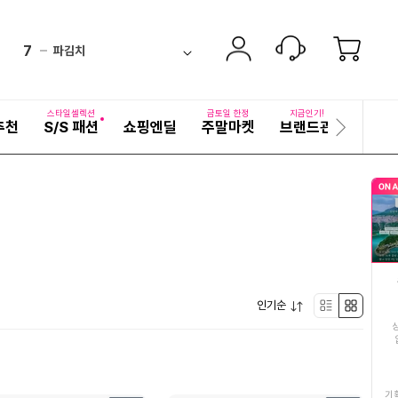
6
직화구이무뼈닭발
down
ico-
펼
7
파김치
치
검
ico-
equal
기
색
8
두유
어
equal
ico-
자
스타일셀렉션
금토일 한정
지금인기!
추천
S/S 패션
쇼핑엔딜
주말마켓
브랜드관
기획전
세
다
9
임성근
up
ico-
히
음
보
슬
10
가시제거순살고등어
기
up
ico-
라
이
11
딱딱이복숭아
드
ico-
up
12
쌀
down
ico-
펼
13
인기순
쌀10kg
리
박
up
ico-
치
기
14
오리훈제
스
스
down
ico-
15
원피스
트
형
기