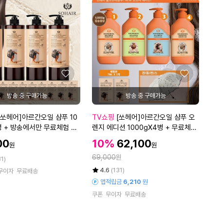
용
1
쿨
개
샷
드
라
이
기
좋
좋
아
아
요
요
[쏘
[쏘헤어]아르간오일 샴푸 10
TV쇼핑
[쏘헤어]아르간오일 샴푸 오
헤
병 + 방송에서만 무료체험 7
렌지 에디션 1000gX4병 + 무료체험
어]
개
7ml X2개
할
할
00
10%
62,100
원
원
아
인
인
정
르
69,000
원
가
31)
가
간
율
평
상
4.6
(131)
무이자
무료배송
오
점
품
앱적립금
6,210
원
5
평
일
쿠폰
무이자
무료배송
점
수
샴
만
푸
점