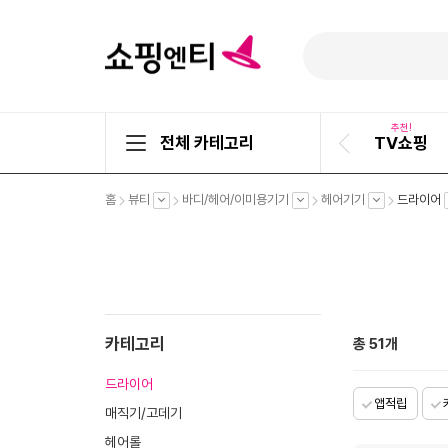
추천!
전체 카테고리
TV쇼핑
이
전
슬
펼
펼
펼
펼
홈
뷰티
바디/헤어/이미용기기
헤어기기
드라이어
라
치
치
치
치
기
기
기
기
이
드
카테고리
총
51
개
드라이어
앱적립
매직기/고데기
헤어롤