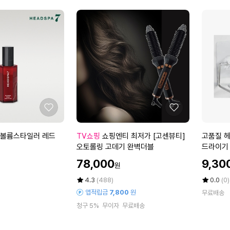
점
점
정
정
1
에
에
]
]
0
보
보
개
스
스
티
티
나
나
3
3
분
분
염
염
색
색
좋
좋
제
제
아
아
1
1
요
요
쇼
고
 볼륨스타일러 레드
TV쇼핑
쇼핑엔티 최저가 [고센뷰티]
고품질 헤
0
0
핑
품
오토롤링 고데기 완벽더블
드라이기 
세
세
엔
질
C6208A
트
트
할
할
78,000
9,30
원
티
헤
인
인
최
어
가
평
상
가
평
상
4.3
(488)
0.0
(0)
저
점
품
드
점
품
앱적립금
7,800
원
무료배송
5
평
5
평
가
라
청구 5%
무이자
무료배송
점
수
점
수
[고
이
만
만
센
어
점
점