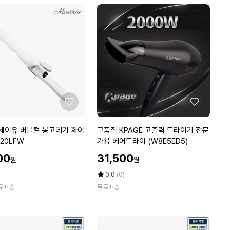
어
에
S
G
D
-
4
1
2
1
N
좋
좋
(W
아
아
F
요
요
고
르세이유 버블컬 봉고데기 화이
고품질 KPAGE 고출력 드라이기 전문
K
품
320LFW
가용 헤어드라이 (W8E5ED5)
5
질
N
할
00
31,500
원
원
K
5
인
P
가
평
상
Y)
0.0
(0)
A
점
품
료배송
무료배송
5
평
G
점
수
E
만
고
점
출
에