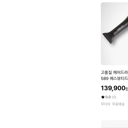
스
0
에
타
M
일
L
러
1
레
병
드
더
고
고품질 헤어드라이
품
589 예스뷰티드라
질
O)
할
139,900
헤
인
어
가
평
상
0.0
(0)
드
점
품
무이자
무료배송
5
평
라
점
수
이
만
기
점
1
에