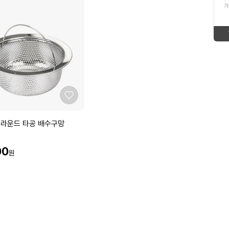
ico-
up
가
16
해외여행패키지
형
태
down
ico-
17
태
보
2026년햇고추가루
ico-
new
보
기
18
가시제거순살고등어
up
ico-
기
19
고등어
좋
up
ico-
아
20
나트랑달랏
요
 라운드 타공 배수구망
up
ico-
1
온작
00
ico-
up
원
equal