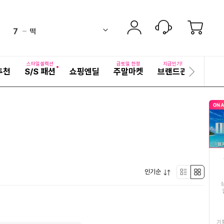
6
김치
up
ico-
펼
7
떡
치
검
ico-
down
기
색
8
반건조오징어
어
equal
ico-
자
스타일셀렉션
금토일 한정
지금인기!
추천
S/S 패션
쇼핑엔딜
주말마켓
브랜드관
기획전
세
다
9
여성여름원피스
up
ico-
히
음
보
슬
10
직화구이무뼈닭발
기
down
ico-
라
이
11
그물덧신
드
ico-
up
12
두루마리휴지3겹3팩
up
ico-
펼
13
인기순
생수
리
박
equal
ico-
치
기
14
이영자
스
스
up
ico-
15
한복선추어탕
트
형
기