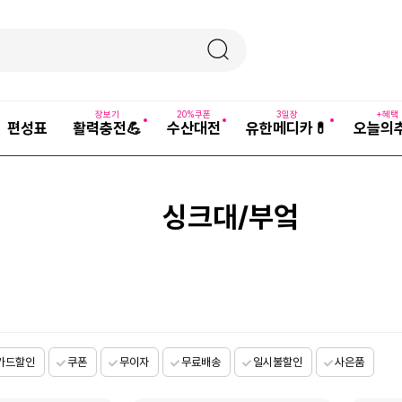
장보기
20%쿠폰
3일장
+혜택
편성표
활력충전💪
수산대전
유한메디카💊
오늘의
싱크대/부엌
카드할인
쿠폰
무이자
무료배송
일시불할인
사은품