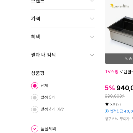
브랜드
펼
치
가격
기
펼
치
혜택
기
펼
치
결과 내 검색
기
펼
로
TV쇼핑
로렌힐
치
상품평
렌
기
힐
전체
할
할
5%
940,
스
인
인
정
스
990,000
원
가
별점 5개
가
마
율
평
상
5.0
(2)
트
별점 4개 이상
점
품
앱적립금
40,
5
평
싱
청구 5%
무이자
점
수
크
만
볼
품절제외
점