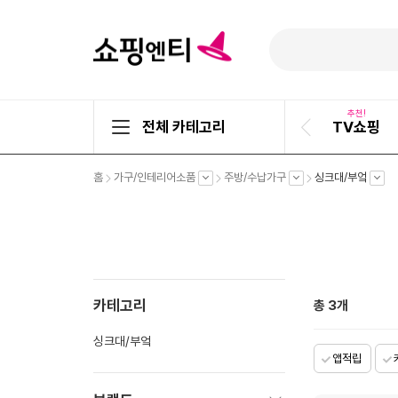
추천!
전체 카테고리
TV쇼핑
이
전
슬
펼
펼
펼
펼
홈
가구/인테리어소품
주방/수납가구
싱크대/부엌
라
치
치
치
치
기
기
기
기
이
드
카테고리
총
3
개
싱크대/부엌
앱적립