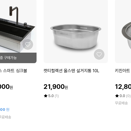
좋
아
좋
요
아
요
캣
키
스 스마트 싱크볼
캣티컬렉션 올스텐 설거지통 10L
키친아트
티
친
컬
아
할
할
000
21,900
12,8
원
원
렉
트
인
인
션
라
가
평
상
가
평
상
5.0
(1)
0.0
(0)
올
점
품
운
점
품
무료배송
5
평
5
평
스
드
000
원
점
수
점
수
텐
타
만
만
무료배송
설
공
점
점
거
배
에
에