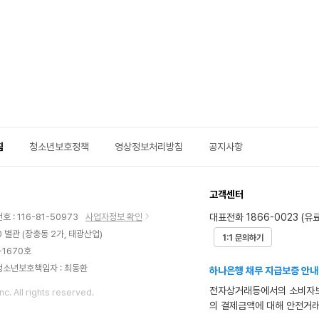
지
수
통
구
1
망
0
L
침
청소년보호정책
영상정보처리방침
공지사항
고객센터
대표전화 1866-0023 (유료
 : 116-81-50973
사업자정보 확인
 별관 (장충동 2가, 태광산업)
1:1 문의하기
-1670호
청소년보호책임자 : 최동환
하나은행 채무 지급보증 안내
전자상거래등에서의 소비자보
nc. All rights reserved.
의 결제금액에 대해 안전거래