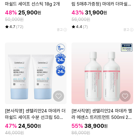
마쉴드 세이프 선스틱 18g 2개
림 5매추가증정) 마데카 더마쉴드
세이프 톤업선크림 (40ml+20ml)
48%
25,900
43%
31,900
원
원
기획구성 2세트
50,000원
56,000원
4.7
(72)
4.4
(7)
광고
광고
[본사직영] 센텔리안24 마데카 더
[본사직영] 센텔리안24 마데카 멜
마쉴드 세이프 수분 선크림 50ml
라 에센스 트리트먼트 500ml 2개
2개
(대용량 기미 에센스)
47%
24,500
55%
38,900
원
원
46,000원
86,000원