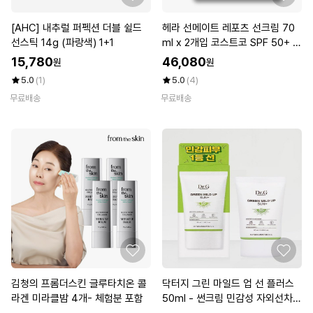
[AHC] 내추럴 퍼펙션 더블 쉴드
헤라 선메이트 레포츠 선크림 70
선스틱 14g (파랑색) 1+1
ml x 2개입 코스트코 SPF 50+ P
A++++
15,780
46,080
원
원
5.0
(1)
5.0
(4)
무료배송
무료배송
김청의 프롬더스킨 글루타치온 콜
닥터지 그린 마일드 업 선 플러스
라겐 미라클밤 4개- 체험분 포함
50ml - 썬크림 민감성 자외선차단