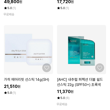
제 무기자차 선크림(SH)
49,800
17,720
원
원
5.0
(1)
5.0
(1)
무료배송
가히 에어리핏 선스틱 14g(SH)
[AHC] 내추럴 퍼펙션 더블 쉴드
선스틱 22g (SPF50+) 초록색
21,510
원
11,370
원
5.0
(1)
5.0
(6)
무료배송