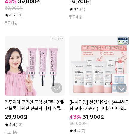
43%
39,800
16,700
원
원
69,900원
4.5
(4)
4.5
(14)
무료배송
무료배송
엘루자이 콜라겐 톤업 선크림 3개/
[본사직영] 센텔리안24 (수분선크
선블록 자외선 선블럭 미백 주름개
림 5매추가증정) 마데카 더마쉴드
선
세이프 톤업선크림 (40ml+20ml)
29,900
43%
31,900
원
원
기획구성 2세트
56,000원
4.4
(13)
4.4
(7)
무료배송