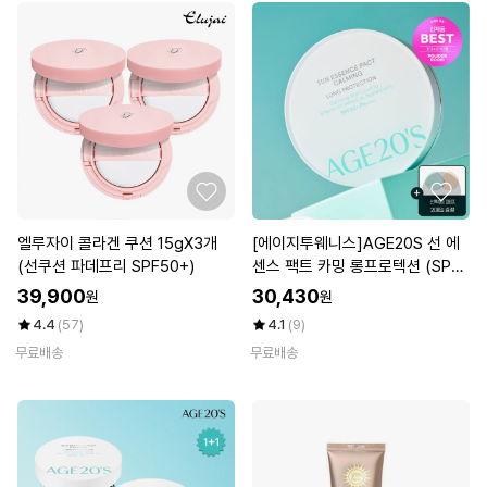
엘루자이 콜라겐 쿠션 15gX3개
[에이지투웨니스]AGE20S 선 에
(선쿠션 파데프리 SPF50+)
센스 팩트 카밍 롱프로텍션 (SPF5
0+ PA++++)
39,900
30,430
원
원
4.4
(57)
4.1
(9)
무료배송
무료배송