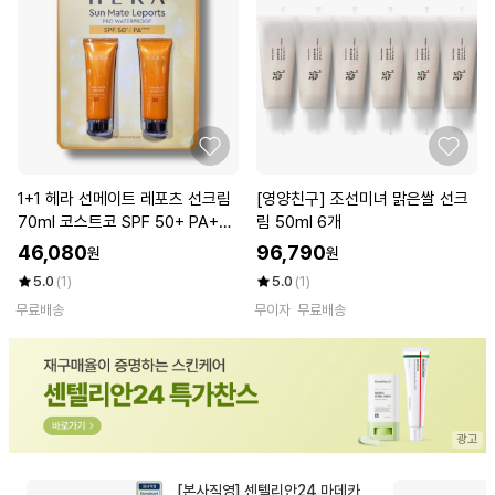
1+1 헤라 선메이트 레포츠 선크림
[영양친구] 조선미녀 맑은쌀 선크
70ml 코스트코 SPF 50+ PA+++
림 50ml 6개
+
46,080
96,790
원
원
5.0
(1)
5.0
(1)
무료배송
무이자
무료배송
[본사직영] 센텔리안24 마데카