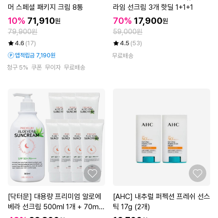
머 스페셜 패키지 크림 8통
라임 선크림 3개 핫딜 1+1+1
10%
71,910
70%
17,900
원
원
79,900원
59,000원
4.6
(17)
4.5
(53)
앱적립금 7,190원
무료배송
청구 5%
쿠폰
무이자
무료배송
[닥터문] 대용량 프리미엄 알로에
[AHC] 내추럴 퍼펙션 프레쉬 선스
베라 선크림 500ml 1개 + 70ml
틱 17g (2개)
7개 세트