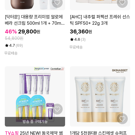
[닥터문] 대용량 프리미엄 알로에
[AHC] 내추럴 퍼펙션 프레쉬 선스
베라 선크림 500ml 1개 + 70ml
틱 SPF50+ 22g 3개
4개 세트
46%
29,800
36,360
원
원
54,800원
4.6
(3)
4.7
(69)
무료배송
무료배송
방송 중 구매가능
TV쇼핑
25년 NEW! 동국제약 썸
1개당 5천원대!! 스킨에셋 슈퍼프