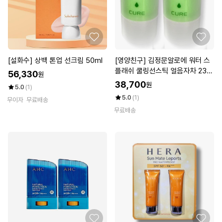
[설화수] 상백 톤업 선크림 50ml
[영양친구] 김정문알로에 워터 스
플래쉬 쿨링선스틱 얼음자차 23g
56,330
원
2개
38,700
원
5.0
(1)
5.0
(1)
무이자
무료배송
무료배송