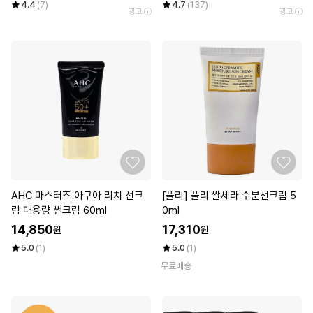
4.4
(7)
4.7
(137)
광고
광고
AHC 마스터즈 아쿠아 리치 선크
[풀리] 풀리 쌀세라 수분선크림 5
림 대용량 썬크림 60ml
0ml
14,850
17,310
원
원
5.0
(1)
5.0
(1)
무료배송