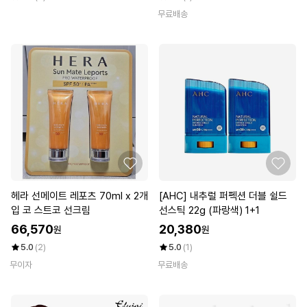
무료배송
헤라 선메이트 레포츠 70ml x 2개
[AHC] 내추럴 퍼펙션 더블 쉴드
입 코 스트코 선크림
선스틱 22g (파랑색) 1+1
66,570
20,380
원
원
5.0
(2)
5.0
(1)
무이자
무료배송