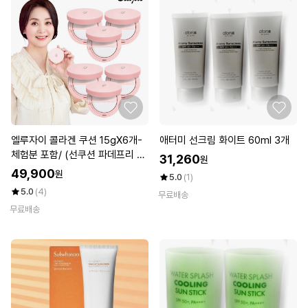
엘루자이 콜라겐 쿠션 15gX6개-
애터미 선크림 화이트 60ml 3개
체험분 포함/ (선쿠션 파데프리 S
31,260
원
PF50+)
49,900
원
5.0
(1)
5.0
(4)
무료배송
무료배송