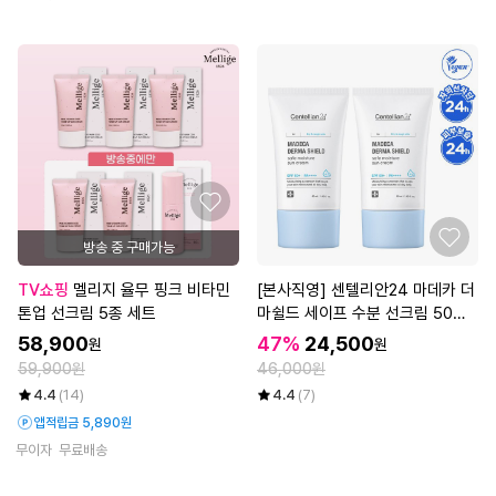
방송 중 구매가능
TV쇼핑
멜리지 율무 핑크 비타민
[본사직영] 센텔리안24 마데카 더
톤업 선크림 5종 세트
마쉴드 세이프 수분 선크림 50ml
2개
58,900
47%
24,500
원
원
59,900원
46,000원
4.4
(14)
4.4
(7)
앱적립금 5,890원
무이자
무료배송