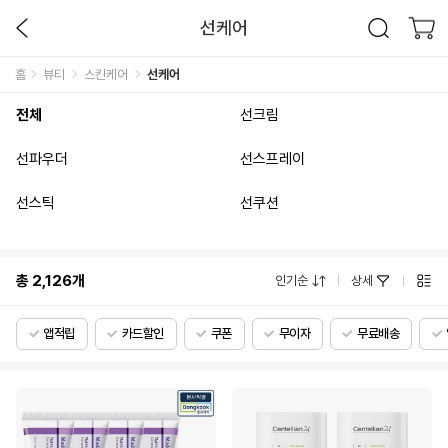
선케어
홈
뷰티
스킨케어
선케어
전체
선크림
선파우더
선스프레이
선스틱
선쿠션
총
2,126
개
인기순
상세
앱적립
카드할인
쿠폰
무이자
무료배송