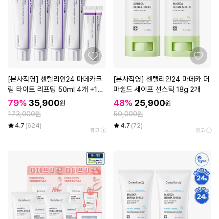
[본사직영] 센텔리안24 마데카크
[본사직영] 센텔리안24 마데카 더
림 타이트 리프팅 50ml 4개 +15
마쉴드 세이프 선스틱 18g 2개
ml 1개
79%
35,900
48%
25,900
원
원
173,000원
50,000원
4.7
(624)
4.7
(72)
광고
광고