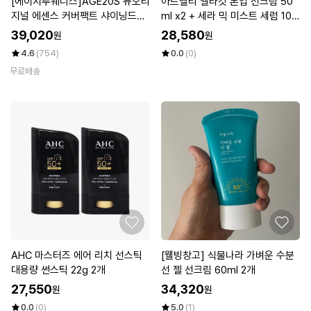
[에이지투웨니스]AGE20S 뉴오리
아트델리 멜라컷 톤업 선크림 50
지널 에센스 커버팩트 샤이닝드롭
ml x2 + 세라 믹 미스트 세럼 100
스에디션(퍼플케이스1+리필3) (S
ml
39,020
28,580
원
원
PF50+ PA+++)
4.6
(754)
0.0
(0)
무료배송
AHC 마스터즈 에어 리치 선스틱
[웰빙창고] 식물나라 가벼운 수분
대용량 썬스틱 22g 2개
선 젤 선크림 60ml 2개
27,550
34,320
원
원
0.0
(0)
5.0
(1)