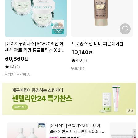
[에이지투웨니스]AGE20S 선 에
프로랑스 선 비비 파운데이션
센스 팩트 카밍 롱프로텍션 X 2개
10,140
원
(SPF50+ PA++++)
60,860
원
4.0
(1)
4.1
(9)
무료배송
무이자
무료배송
[본사직영] 센텔리안24 마데카
멜라 에센스 트리트먼트 500ml
2개 (대용량 기미 에센스)