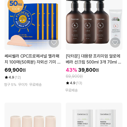
쎄씨쎌라 CPC프로페셔널 멜라패
[닥터문] 대용량 프리미엄 알로에
치 100매(50회분) 자외선 기미 쿨
베라 선크림 500ml 3개 70ml 1
패치
개 세트
69,900
43%
39,800
원
원
69,900원
4.9
(12)
4.9
(13)
청구 5%
무이자
무료배송
무료배송