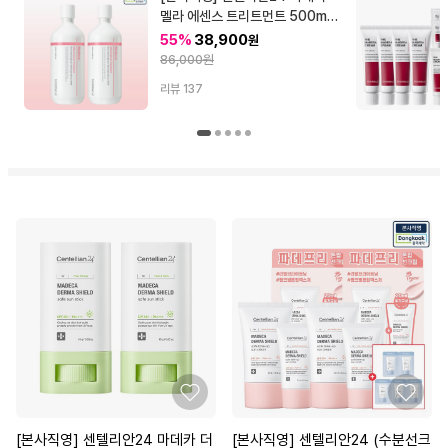
멜라 에센스 트리트먼트 500ml
2개 (대용량 기미 에센스)
55%
38,900
원
86,000원
리뷰
137
[본사직영] 센텔리안24 마데카 더
[본사직영] 센텔리안24 (수분선크