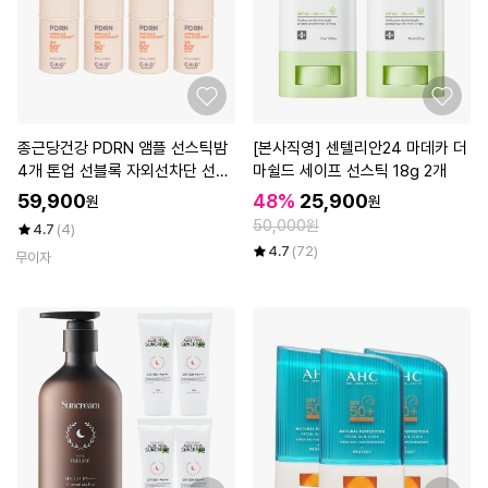
종근당건강 PDRN 앰플 선스틱밤
[본사직영] 센텔리안24 마데카 더
4개 톤업 선블록 자외선차단 선크
마쉴드 세이프 선스틱 18g 2개
림
59,900
48%
25,900
원
원
50,000원
4.7
(4)
4.7
(72)
무이자