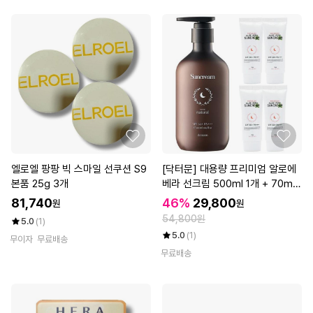
엘로엘 팡팡 빅 스마일 선쿠션 S9
[닥터문] 대용량 프리미엄 알로에
본품 25g 3개
베라 선크림 500ml 1개 + 70ml
4개 세트
81,740
46%
29,800
원
원
54,800원
5.0
(1)
5.0
(1)
무이자
무료배송
무료배송