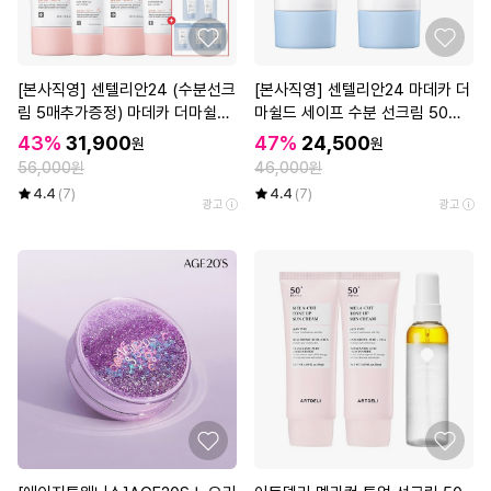
[본사직영] 센텔리안24 (수분선크
[본사직영] 센텔리안24 마데카 더
림 5매추가증정) 마데카 더마쉴드
마쉴드 세이프 수분 선크림 50ml
세이프 톤업선크림 (40ml+20ml)
2개
43%
31,900
47%
24,500
원
원
기획구성 2세트
56,000원
46,000원
4.4
(7)
4.4
(7)
광고
광고