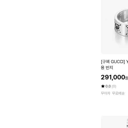
체
인
숄
더
백
블
랙
5
1
0
[구
[구찌 GUCCI] 
3
찌
용 반지
0
G
2
할
291,000
U
인
C
C
가
평
상
0.0
(0)
A
C
점
품
O
무이자
무료배송
5
평
I]
0
점
수
Y
G
만
B
1
점
C
0
에
4
0
5