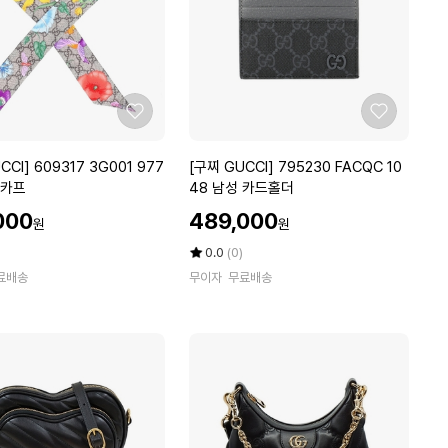
3
3
4
4
9
0
0
0
좋
좋
2
아
아
공
요
요
[구
CCI] 609317 3G001 977
[구찌 GUCCI] 795230 FACQC 10
용
찌
스카프
48 남성 카드홀더
반
G
할
지
000
489,000
원
원
U
인
C
가
평
상
0.0
(0)
C
점
품
료배송
무이자
무료배송
5
평
I]
점
수
7
만
9
점
5
에
2
3
0
F