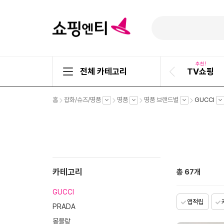
추천!
전체 카테고리
TV쇼핑
이
전
슬
펼
펼
펼
펼
펼
홈
잡화/슈즈/명품
명품
명품 브랜드별
GUCCI
라
치
치
치
치
치
기
기
기
기
기
이
드
카테고리
총
67
개
GUCCI
앱적립
PRADA
몽블랑