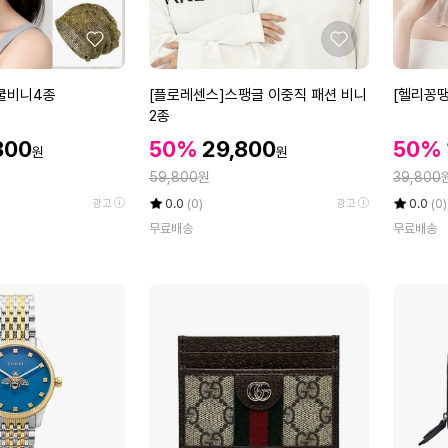
8
1
6
6
좋
좋
8
2
아
아
4
8
요
요
[플
[헬
쿨비니4종
[플로레센스]스팽글 이중직 패션 비니
[헬리꽁
F
A
로
리
2종
A
A
레
꽁
할
C
할
C
할
800
50%
29,800
50%
원
원
센
땡]
인
I
C
인
인
정
정
스]
59,800
원
루
39,800
가
P
L
가
가
스
텐
율
평
상
율
평
상
0.0
(0)
0.0
(0)
광고
광고
8
1
팽
밴
점
품
점
품
7
0
무료배송
무료배송
5
평
5
평
글
드
4
0
점
수
점
수
이
형
7
0
만
만
중
스
점
점
직
타
에
에
패
일
션
셋
비
트
니
4
2
종
종