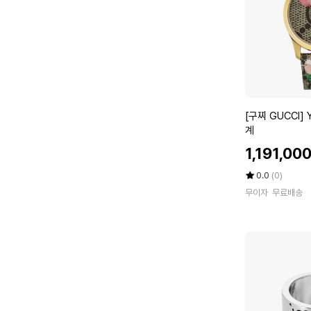
5
0
3
0
여
성
시
계
[구
[구찌 GUCCI] 
찌
계
G
할
1,191,00
U
인
C
가
평
상
0.0
(0)
C
점
품
무이자
무료배송
5
평
I]
점
수
Y
만
A
점
1
에
2
6
4
0