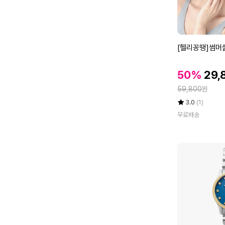
0
0
1
공
[헬
[헬리꽁땡]썸머
용
리
반
꽁
할
지
할
50%
29,
땡]
인
인
정
썸
59,800
원
가
가
머
율
평
상
3.0
(1)
쿨
점
품
무료배송
5
평
비
점
수
니
만
4
점
종
에