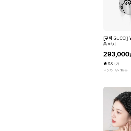
3
8
공
용
시
계
[구
[구찌 GUCCI] 
찌
용 반지
G
할
293,000
U
인
C
가
평
상
0.0
(0)
C
점
품
무이자
무료배송
5
평
I]
점
수
Y
만
B
점
C
에
4
5
5
3
1
9