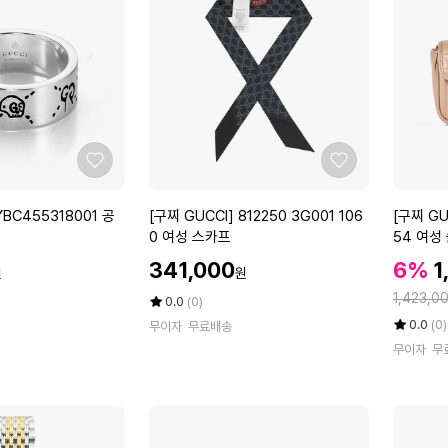
7
3
3
2
A
S
A
A
F
-
X
0
D
0
1
1
좋
좋
0
여
아
아
0
성
요
요
[구
[구
YBC455318001 공
[구찌 GUCCI] 812250 3G001 106
[구찌 GU
0
선
찌
찌
0 여성 스카프
54 여성
여
글
G
G
성
라
할
할
할
341,000
6%
1
원
원
U
U
인
인
숄
스
인
정
C
C
1,423,0
가
평
상
가
0.0
(0)
더
가
C
점
품
C
율
평
상
백
0.0
(0)
무이자
무료배송
5
평
I]
I]
점
품
무이자
무
점
수
5
평
8
4
만
점
수
1
7
점
만
2
6
에
점
2
4
에
5
3