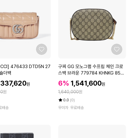
8
8
D
J
2
0
T
1
좋
좋
0
아
아
0
요
요
구
CCI] 476433 DTD5N 27
구찌 GG 모노그램 수프림 체인 크로
0
찌
 숄더백
스백 브라운 779784 KHNKG 853
남
G
4
성
할
할
,337,620
6%
1,541,600
원
원
G
인
카
인
정
00
원
모
1,640,000
원
가
드
가
노
율
평
상
홀
0.0
(0)
그
점
품
더
료배송
무이자
무료배송
5
평
램
점
수
수
만
프
점
림
에
체