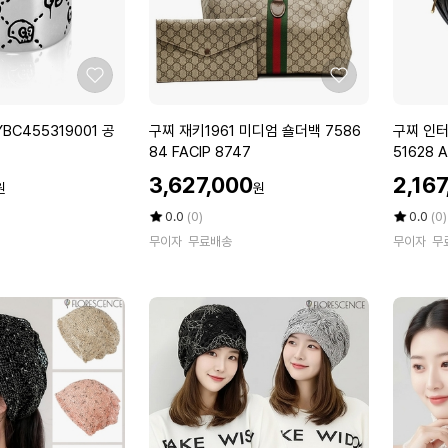
5
G
Q
3
0
C
공
0
9
용
1
7
좋
좋
시
9
7
아
아
계
7
3
요
요
구
구
YBC455319001 공
구찌 재키1961 미디엄 숄더백 7586
구찌 인터
7
찌
찌
84 FACIP 8747
51628 
2
재
인
할
할
여
3,627,000
2,16
원
원
키
터
인
인
성
1
로
가
평
상
가
평
상
0.0
(0)
0.0
(0)
스
9
점
품
킹
점
품
무이자
무료배송
카
무이자
무
5
평
5
평
6
G
프
점
수
점
수
1
미
만
만
미
니
점
점
디
하
에
에
엄
트
숄
숄
더
더
백
백
7
7
5
5