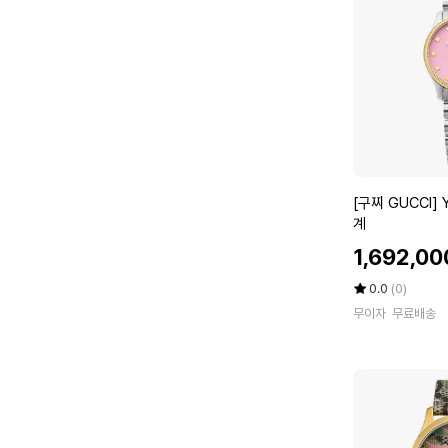
0
5
3
1
8
0
0
1
공
용
[구
[구찌 GUCCI] 
반
찌
계
지
G
할
1,692,00
U
인
C
가
평
상
0.0
(0)
C
점
품
무이자
무료배송
5
평
I]
점
수
Y
만
A
점
1
에
2
6