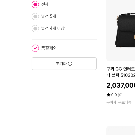
종
에
전체
별점 5개
별점 4개 이상
품절제외
초기화
구
구찌 GG 인터로
찌
백 블랙 510302
G
할
2,037,00
G
인
인
가
평
상
0.0
(0)
터
점
품
무이자
무료배송
5
평
로
점
수
킹
만
탑
점
핸
에
들