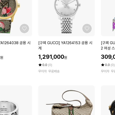
컬
9
러
F
카
A
드
C
케
Q
이
C
좋
좋
스
1
아
아
베
0
요
요
[구
[구
YA1264038 공용 시
[구찌 GUCCI] YA1264153 공용 시
[구찌 GU
이
4
찌
찌
계
2 여성 
지
8
G
G
할
할
에
공
0
1,291,000
309,
원
원
U
U
인
인
보
용
C
C
가
평
상
가
평
상
0.0
(0)
0.0
(0)
니
카
C
점
품
C
점
품
7
무이자
무료배송
드
무이자
무
5
평
5
평
I]
I]
6
지
점
수
점
수
Y
6
8
갑
만
만
A
0
2
점
점
1
9
에
에
4
2
3
8
6
1
F
4
7
A
1
3
C