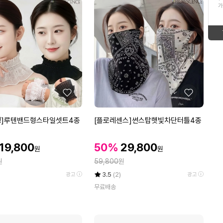
ico-
up
가
16
plu 스크럽 워시
형
태
up
ico-
17
태
보
고구마 10kg
ico-
new
보
기
18
고래사
up
ico-
기
19
고래사어묵세트
좋
좋
up
ico-
아
아
20
국산자포니카민물장어
요
요
[플
땡]루텐밴드형스타일셋트4종
[플로레센스]썬스탑햇빛차단터틀4종
up
ico-
로
1
푸꾸옥
레
할
할
할
19,800
50%
29,800
ico-
down
원
원
센
인
인
인
정
원
스]
59,800
원
가
가
new
가
썬
율
평
상
3.5
(2)
광고
광고
스
점
품
무료배송
5
평
탑
점
수
햇
만
빛
점