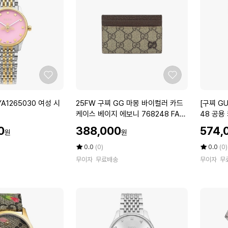
0
3
3
D
G
T
0
D
0
5
1
N
1
2
좋
좋
0
7
아
아
6
5
요
요
2
[구
YA1265030 여성 시
25FW 구찌 GG 마몽 바이컬러 카드
[구찌 GU
0
4
5
찌
케이스 베이지 에보니 768248 FAC
48 공용
여
여
F
G
QC 9773
성
성
할
할
0
388,000
574,
원
원
W
U
인
인
스
숄
구
C
가
평
상
가
평
상
0.0
(0)
0.0
(0)
카
더
찌
점
품
C
점
품
프
백
무이자
무료배송
무이자
무
5
평
5
평
G
I]
점
수
점
수
G
7
만
만
마
6
점
점
몽
8
에
에
바
2
이
4