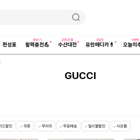
장보기
20%쿠폰
3일장
+혜택
편성표
활력충전💪
수산대전
유한메디카💊
오늘의
GUCCI
카드할인
쿠폰
무이자
무료배송
일시불할인
사은품