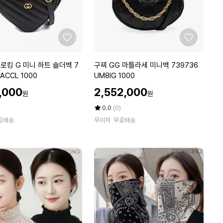
A
C
Q
C
좋
좋
1
아
아
0
요
요
구
로킹 G 미니 하트 숄더백 7
구찌 GG 마틀라세 미니백 739736
4
찌
AACCL 1000
UM8IG 1000
8
G
할
남
7,000
2,552,000
원
원
G
인
성
마
가
평
상
0.0
(0)
카
틀
점
품
료배송
드
무이자
무료배송
5
평
라
홀
점
수
세
더
만
미
점
니
에
백
7
3
9
7
3