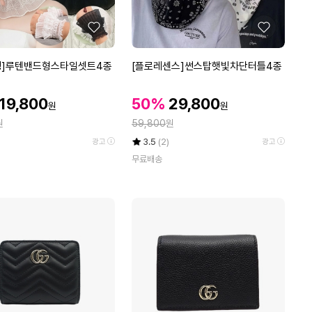
6
U
좋
좋
M
아
아
8
요
요
[플
땡]루텐밴드형스타일셋트4종
[플로레센스]썬스탑햇빛차단터틀4종
I
로
G
레
할
할
1
할
19,800
50%
29,800
원
원
센
인
인
0
인
정
원
스]
59,800
원
가
가
0
가
썬
율
평
상
3.5
(2)
광고
광고
0
스
점
품
무료배송
5
평
탑
점
수
햇
만
빛
점
차
에
단
터
틀
4
종