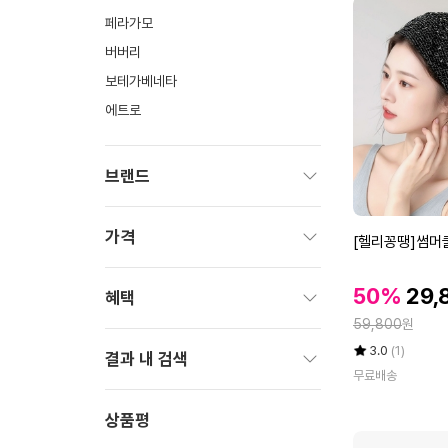
페라가모
버버리
보테가베네타
에트로
브랜드
펼
치
가격
[헬
[헬리꽁땡]썸머
기
리
펼
꽁
할
할
50%
29,
치
혜택
땡]
인
기
인
정
썸
59,800
원
가
펼
가
머
율
평
상
3.0
(1)
치
결과 내 검색
쿨
점
품
무료배송
기
5
평
비
펼
점
수
니
치
상품평
만
4
기
점