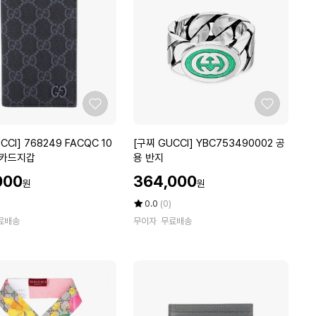
인
크
로
스
백
브
라
좋
좋
운
아
아
7
요
요
[구
CCI] 768249 FACQC 10
[구찌 GUCCI] YBC753490002 공
7
찌
 카드지갑
용 반지
9
G
7
할
000
364,000
원
원
U
인
8
C
가
평
상
0.0
(0)
4
C
점
품
K
료배송
무이자
무료배송
5
평
I]
H
점
수
Y
N
만
B
K
점
C
G
에
7
8
5
5