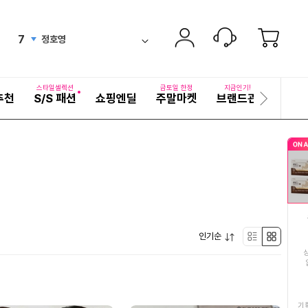
6
여성여름원피스
up
ico-
펼
7
정호영
치
검
ico-
up
기
색
8
해외여행패키지
어
down
ico-
자
스타일셀렉션
금토일 한정
지금인기!
추천
S/S 패션
쇼핑엔딜
주말마켓
브랜드관
기획전
세
다
9
닭발
new
ico-
히
음
보
슬
10
백두산여행패키지
기
down
ico-
라
이
11
산과들에견과류
드
ico-
down
12
손질오징어
equal
ico-
펼
13
인기순
여성속옷
리
박
up
ico-
치
기
14
여성여름블라우스
스
스
new
ico-
15
25년햅쌀10kg
트
형
기