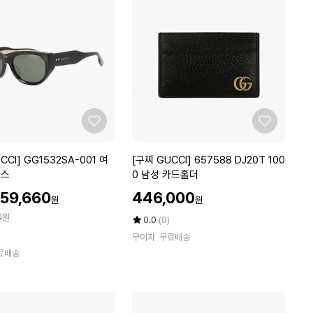
차
에
단
터
틀
4
종
좋
좋
아
아
요
요
[구
CCI] GG1532SA-001 여
[구찌 GUCCI] 657588 DJ20T 100
찌
라스
0 남성 카드홀더
G
할
59,660
446,000
원
원
U
인
0
원
C
가
평
상
0.0
(0)
C
점
품
무이자
무료배송
5
평
I]
료배송
점
수
6
만
5
점
7
에
5