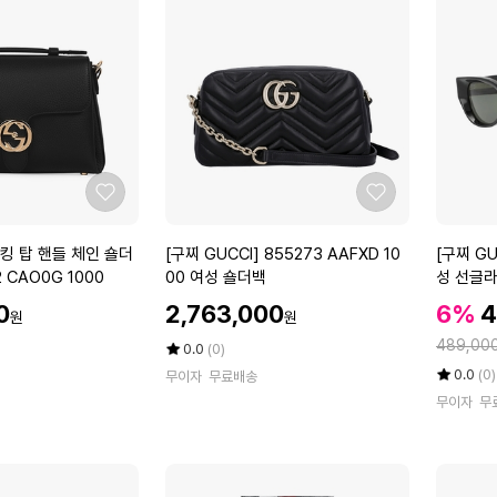
직
타
에
에
패
일
션
셋
비
트
니
4
2
종
종
좋
좋
아
아
요
요
[구
[구
킹 탑 핸들 체인 숄더
[구찌 GUCCI] 855273 AAFXD 10
[구찌 GU
찌
찌
 CAO0G 1000
00 여성 숄더백
성 선글
G
G
할
할
할
0
2,763,000
6%
4
원
원
U
U
인
인
인
정
C
C
489,00
가
평
상
가
0.0
(0)
가
C
점
품
C
율
평
상
0.0
(0)
무이자
무료배송
5
평
I]
I]
점
품
무이자
무
점
수
5
평
8
G
만
점
수
5
G
점
만
5
1
에
점
2
5
에