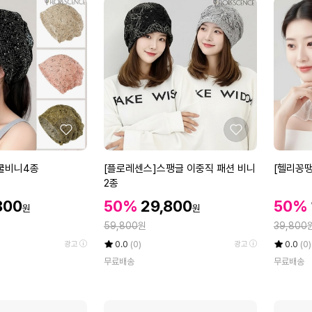
좋
좋
아
아
요
요
[플
[헬
쿨비니4종
[플로레센스]스팽글 이중직 패션 비니
[헬리꽁
로
리
2종
레
꽁
할
할
할
800
50%
29,800
50%
원
원
센
땡]
인
인
인
정
정
스]
59,800
원
루
39,800
가
가
가
스
텐
율
평
상
율
평
상
0.0
(0)
0.0
(0)
광고
광고
팽
밴
점
품
점
품
무료배송
무료배송
5
평
5
평
글
드
점
수
점
수
이
형
만
만
중
스
점
점