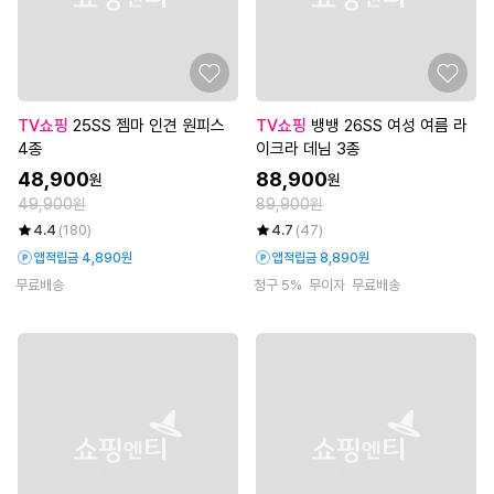
TV쇼핑
25SS 젬마 인견 원피스
TV쇼핑
뱅뱅 26SS 여성 여름 라
4종
이크라 데님 3종
48,900
88,900
원
원
49,900원
89,900원
4.4
(180)
4.7
(47)
앱적립금 4,890원
앱적립금 8,890원
무료배송
청구 5%
무이자
무료배송