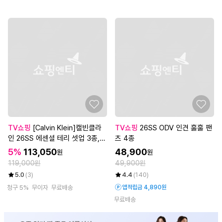
TV쇼핑
[Calvin Klein]캘빈클라
TV쇼핑
26SS ODV 인견 훌훌 팬
인 26SS 에센셜 테리 셋업 3종,
츠 4종
남성(후디하프집업+맨투맨+롱팬
5%
113,050
48,900
원
원
츠)
119,000원
49,900원
5.0
(3)
4.4
(140)
청구 5%
무이자
무료배송
앱적립금 4,890원
무료배송