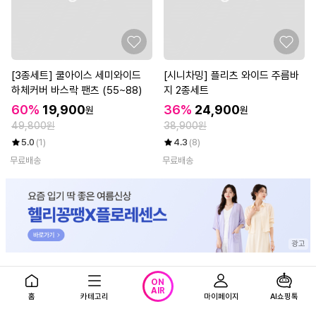
[3종세트] 쿨아이스 세미와이드
[시니차밍] 플리츠 와이드 주름바
하체커버 바스락 팬츠 (55~88)
지 2종세트
60%
19,900
36%
24,900
원
원
49,800원
38,900원
5.0
(1)
4.3
(8)
무료배송
무료배송
[헬리꽁땡]주뜨아인견롱카디건2
ON
종
AIR
홈
카테고리
마이페이지
AI쇼핑톡
39,800
원