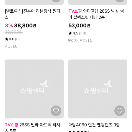
[벨로룩스]진추아 리본장식 원피
TV쇼핑
인디고랩 26SS 남성 썸
스
머 릴렉스핏 데님 2종
3%
38,800
53,000
원
원
39,800원
4.5
(34)
0.0
(0)
무이자
무료배송
무료배송
TV쇼핑
26SS 밀라 아트웍 티셔
마담4060 인견 밴딩팬츠 3종
츠 5종