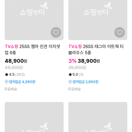
TV쇼핑
25SS 젬마 인견 이지셋
TV쇼핑
26SS 태그미 아트웍 티
업 6종
블라우스 5종
48,900
3%
38,900
원
원
49,900원
39,900원
4.5
(363)
5.0
(3)
앱적립금 4,890원
앱적립금 3,890원
무료배송
무료배송