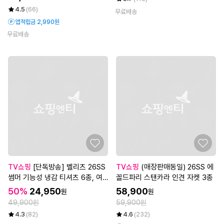
4.5
(66)
무료배송
앱적립금 2,990원
무료배송
TV쇼핑
[단독방송] 벨리츠 26SS
TV쇼핑
(매장판매동일) 26SS 에
썸머 기능성 냉감 티셔츠 6종, 여
꼴드파리 스탠카라 인견 자켓 3종
성
50%
24,950
58,900
원
원
49,900원
59,900원
4.3
(82)
4.6
(232)