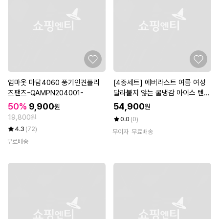
엄마옷 마담4060 풍기인견플리
[4종세트] 에버라스트 여름 여성
츠팬츠-QAMPN204001-
달라붙지 않는 쿨냉감 아이스 텐션
팬츠 BON-2650s5
50%
9,900
54,900
원
원
19,800원
0.0
(0)
4.3
(72)
무이자
무료배송
무료배송