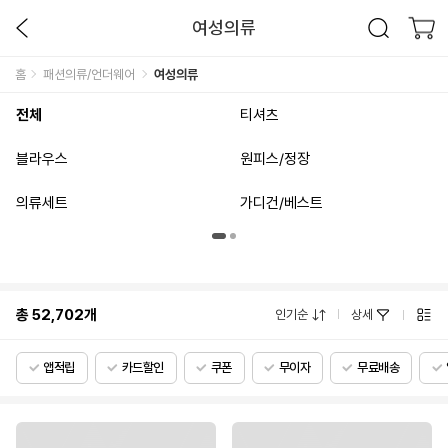
여성의류
홈
패션의류/언더웨어
여성의류
전체
티셔츠
블라우스
원피스/정장
의류세트
가디건/베스트
총
52,702
개
인기순
상세
앱적립
카드할인
쿠폰
무이자
무료배송