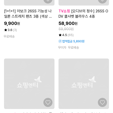
[1+1+1] 아보크 26SS 기능성 나
TV쇼핑
[오디브의 정수] 26SS O
일론 스트레치 팬츠 3종 (색상 랜
DV 쿨샤벳 블라우스 4종
덤배송, 남녀 선택)
9,900
58,900
원
원
59,900원
3.6
(3)
4.5
(65)
무료배송
앱적립금 5,890원
무이자
무료배송