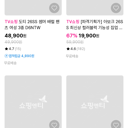
TV쇼핑
도티 26SS 썸머 배럴 팬
TV쇼핑
[파격기획가] 아보크 26S
츠 여성 3종 D6NTW
S 최신상 컬러블럭 기능성 집업 자
켓 3종, 남녀공용
48,900
67%
19,900
원
원
49,900원
59,900원
4.7
(15)
4.6
(182)
앱적립금 4,890원
무료배송
무료배송