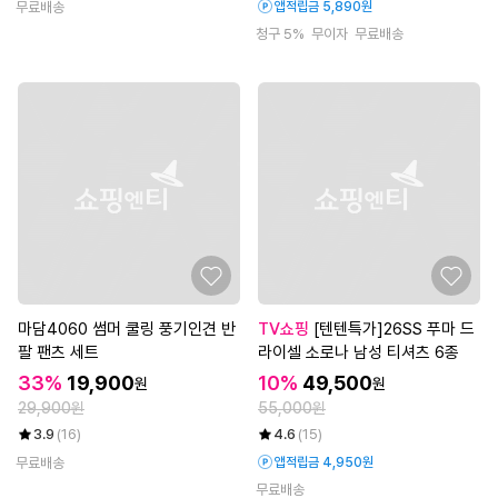
무료배송
앱적립금 5,890원
청구 5%
무이자
무료배송
마담4060 썸머 쿨링 풍기인견 반
TV쇼핑
[텐텐특가]26SS 푸마 드
팔 팬츠 세트
라이셀 소로나 남성 티셔츠 6종
33%
19,900
10%
49,500
원
원
29,900원
55,000원
3.9
(16)
4.6
(15)
무료배송
앱적립금 4,950원
무료배송