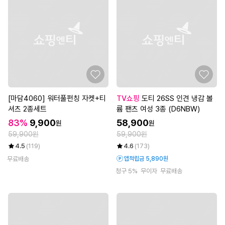
[마담4060] 워터풀펀칭 자켓+티
TV쇼핑
도티 26SS 인견 냉감 볼
셔츠 2종세트
륨 팬츠 여성 3종 (D6NBW)
83%
9,900
58,900
원
원
59,900원
59,900원
4.5
(119)
4.6
(173)
무료배송
앱적립금 5,890원
청구 5%
무이자
무료배송