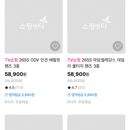
TV쇼핑
26SS ODV 인견 배럴핏
TV쇼핑
26SS 마담엘레강스 데일
팬츠 3종
리 쿨터치 팬츠 3종
58,900
58,900
원
원
59,900원
59,900원
4.5
(113)
4.7
(20)
앱적립금 5,890원
앱적립금 5,890원
무이자
무료배송
무이자
무료배송