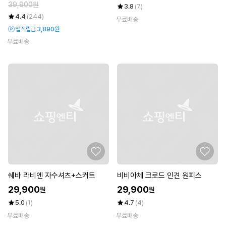
39,900원
3.8
(7)
4.4
(244)
무료배송
앱적립금 3,890원
무료배송
쉐바 라비엔 자수셔츠+스커트
비비아체 크로드 인견 원피스
29,900
29,900
원
원
5.0
(1)
4.7
(4)
무료배송
무료배송