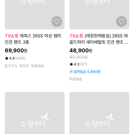
TV쇼핑
에콕스 26SS 여성 썸머
TV쇼핑
(매장판매동일) 26SS 에
인견 팬츠 3종
꼴드파리 세미배럴핏 인견 팬츠 3
종
69,900
48,900
원
원
49,900원
4.6
(369)
4.3
(87)
청구 5%
무이자
무료배송
앱적립금 4,890원
무료배송