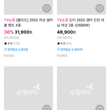
TV쇼핑
[벨리츠] 26SS 여성 썸머
TV쇼핑
도티 26SS 썸머 인견 데
쿨 팬츠 4종
님 여성 2종 (D6B8W)
36%
31,900
48,900
원
원
49,900원
49,900원
4.5
(129)
4.5
(93)
앱적립금 3,190원
앱적립금 4,890원
무료배송
무료배송