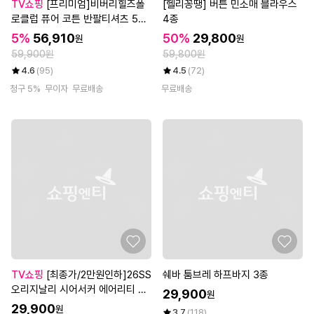
TV쇼핑
[프리미엄]비버리힐즈폴
[헬리꽁땡] 버튼 민소매 블라우스
로클럽 퓨어 코튼 반팔티셔츠 5종,
4종
여성
5%
56,910
50%
29,800
원
원
59,900원
59,800원
4.6
(95)
4.5
(72)
청구 5%
무이자
무료배송
무료배송
TV쇼핑
[최종가/2만원인하]26SS
쉐바 툼브레 하프바지 3종
오리지날리 시어서커 에어리티 4
29,900
원
종
29,900
원
3.7
(118)