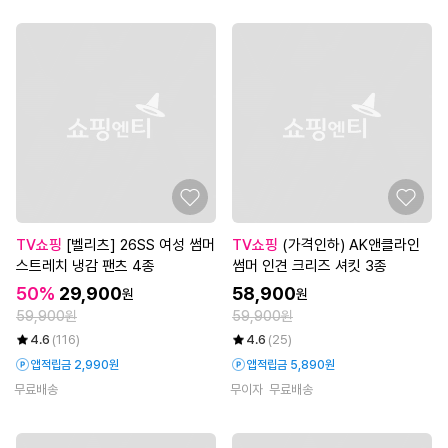
TV쇼핑
[벨리츠] 26SS 여성 썸머
TV쇼핑
(가격인하) AK앤클라인
스트레치 냉감 팬츠 4종
썸머 인견 크리즈 셔킷 3종
50%
29,900
58,900
원
원
59,900원
59,900원
4.6
(116)
4.6
(25)
앱적립금 2,990원
앱적립금 5,890원
무료배송
무이자
무료배송