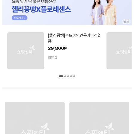
[헬리꽁땡]주뜨아인견롱카디건2
종
39,800
원
리뷰
0