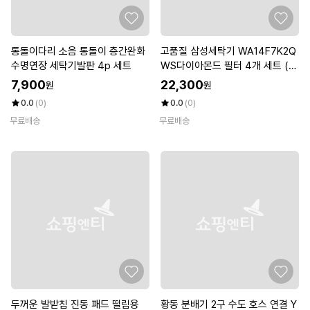
통돌이다리 소음 통돌이 층간완화
고품질 삼성세탁기 WA14F7K2Q
수명연장 세탁기발판 4p 세트
WS다이아몬드 필터 4개 세트 (W
CB46EF)
7,900
22,300
원
원
0.0
(0)
0.0
(0)
무료배송
무료배송
두꺼운 발받침 진동 패드 떨림용
황동 분배기 2구 수도 호스 연결 Y