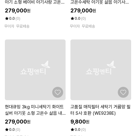
아기 소형 베이비 아기사랑 고온수
고온수세탁 아기옷 삶음 아기사랑
세탁 EWF03WGS(A)
3키로 EWF03WGW(A)
279,000
279,000
원
원
0.0
(0)
0.0
(0)
무이자
무료배송
무이자
무료배송
현대큐밍 3kg 미니세탁기 화이트
고품질 매직필터 세탁기 거름망 필
실버 아기옷 소형 고온수 삶음 내
터 S사 호환 (WE9238E)
부스텐 다용도 세탁기 QWFE03T
279,000
9,800
원
원
SAS
0.0
(0)
0.0
(0)