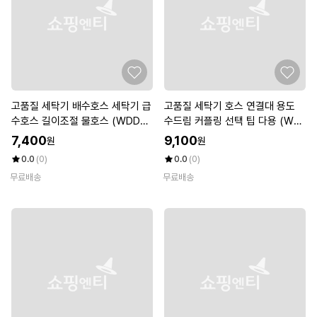
고품질 세탁기 배수호스 세탁기 급
고품질 세탁기 호스 연결대 용도
수호스 길이조절 물호스 (WDD0
수드림 커플링 선택 팁 다용 (WF
ABB)
HL0B8)
7,400
9,100
원
원
0.0
(0)
0.0
(0)
무료배송
무료배송