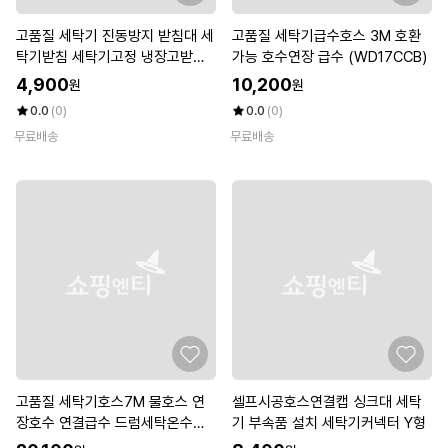
고품질 세탁기 진동방지 받침대 세
고품질 세탁기급수호스 3M 호환
탁기받침 세탁기고정 냉장고받침
가능 호수연장 급수 (WD17CCB)
대 (W8DD08F)
4,900
10,200
원
원
0.0
(0)
0.0
(0)
무료배송
무료배송
고품질 세탁기호스7M 물호스 연
셀프시공호스연결캡 싱크대 세탁
장호수 연결급수 드럼세탁온수
기 부속품 설치 세탁기커넥터 Y형
(WED73B4)