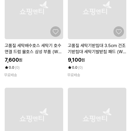
고품질 세탁배수호스 세탁기 호수
고품질 세탁기받침대 3.5cm 건조
연결 드럼 물호스 삼성 부품 (WE7
기받침대 세탁기발받침 패드 (W8
9341)
6544B)
7,600
9,100
원
원
0.0
(0)
0.0
(0)
무료배송
무료배송