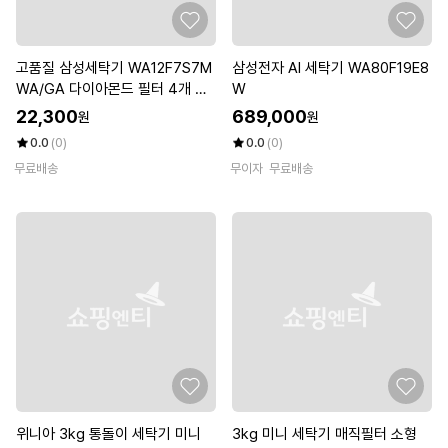
고품질 삼성세탁기 WA12F7S7M
삼성전자 AI 세탁기 WA80F19E8
WA/GA 다이아몬드 필터 4개 세
W
트 (WCB46C2)
22,300
689,000
원
원
0.0
(0)
0.0
(0)
무료배송
무이자
무료배송
위니아 3kg 통돌이 세탁기 미니
3kg 미니 세탁기 매직필터 소형