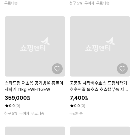
무료배송
청구 5%
무이자
무료배송
스타드럼 저소음 공기방울 통돌이
고품질 세탁배수호스 드럼세탁기
세탁기 11kg EWF11GEW
호수연결 물호스 호스캡부품 세탁
기호수연결 (W93C65B)
359,000
7,400
원
원
0.0
(0)
0.0
(0)
청구 5%
무이자
무료배송
무료배송