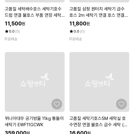
고품질 세탁배수호스 세탁기호수
고품질 삼정 원터치 세탁기 급수
드럼 연결 물호스 부품 연장 세탁
호스 2m 세탁기 연결 호스 연결
기호수연결 (W93C6FB)
(W9F3897)
11,500
11,800
원
원
0.0
(0)
0.0
(0)
무료배송
무료배송
위니아대우 공기방울 11kg 통돌이
고품질 세탁기호스5M 세탁실 호
세탁기 EWF11GCWK
수연장 연결 물호스 급수 세탁 (W
492427)
359,000
16,600
원
원