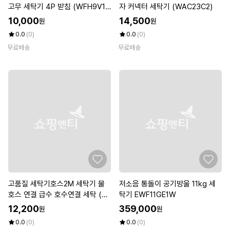
고무 세탁기 4P 받침 (WFH9V1
자 커넥터 세탁기 (WAC23C2)
O)
10,000
14,500
원
원
0.0
(0)
0.0
(0)
무료배송
무료배송
고품질 세탁기호스2M 세탁기 물
저소음 통돌이 공기방울 11kg 세
호스 연결 급수 호수연결 세탁 (W
탁기 EWF11GE1W
492425)
12,200
359,000
원
원
0.0
(0)
0.0
(0)