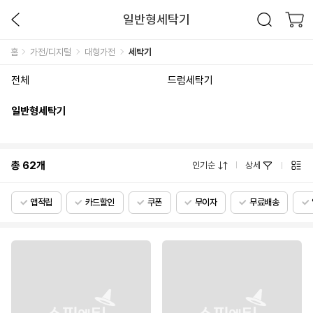
일반형세탁기
홈
가전/디지털
대형가전
세탁기
전체
드럼세탁기
일반형세탁기
총
62
개
인기순
상세
앱적립
카드할인
쿠폰
무이자
무료배송