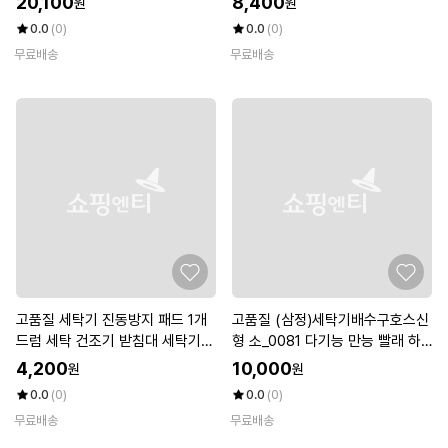
20,100
8,400
원
원
0.0
(0)
0.0
(0)
무료배송
무료배송
고품질 세탁기 진동방지 패드 1개
고품질 (삼정)세탁기배수구호스신
드럼 세탁 건조기 받침대 세탁기수
형 소_0081 다기능 만능 빨래 하
평 (WEA9C2B)
의 (WFFMKEC)
4,200
10,000
원
원
0.0
(0)
0.0
(0)
무료배송
무료배송