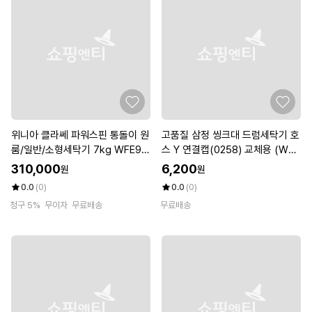
위니아 클라쎄 파워스핀 통돌이 원
고품질 삼정 씽크대 드럼세탁기 호
룸/일반/소형세탁기 7kg WFE90
스 Y 연결캡(0258) 교체용 (W9E
7PWA(AK) 큐밍브랜드로변경출
F847)
310,000
6,200
원
원
고
0.0
(0)
0.0
(0)
청구 5%
무이자
무료배송
무료배송