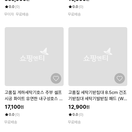
0.0
(0)
0.0
(0)
무이자
무료배송
무료배송
고품질 게하세탁기호스 주부 셀프
고품질 세탁기받침대 8.5cm 건조
시공 화이트 유연한 내구성호스 2
기받침대 세탁기발받침 패드 (W8
m (WFKBBMD)
6558B)
17,100
12,900
원
원
0.0
(0)
0.0
(0)
무료배송
무료배송