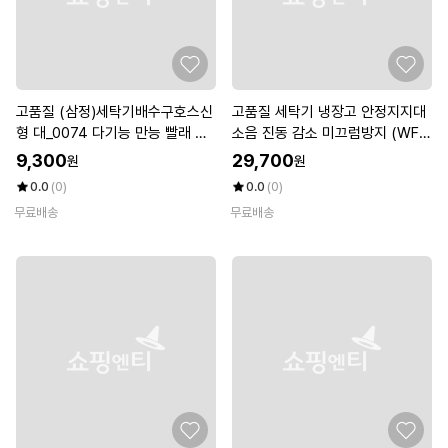
고품질 (삼정)세탁기배수구호스신
고품질 세탁기 냉장고 안정지지대
형 대_0074 다기능 만능 빨래 하
소음 진동 감소 미끄럼방지 (WFK
의 (WFFMKEB)
FFJU)
9,300
29,700
원
원
0.0
(0)
0.0
(0)
무료배송
무료배송