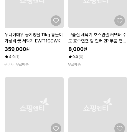
위니아대우 공기방울 11kg 통돌이
고품질 세탁기 호스연결 커넥터 수
가성비 굿 세탁기 EWF11GDWK
도 호수연결 링 컬러 2P 부품 연결
탭 (WCFEED1)
359,000
8,000
원
원
4.0
(1)
0.0
(0)
무이자
무료배송
무료배송