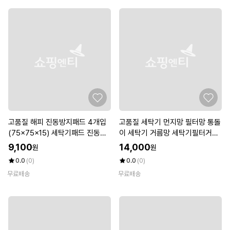
고품질 해피 진동방지패드 4개입
고품질 세탁기 먼지망 필터망 통돌
(75x75x15) 세탁기패드 진동방
이 세탁기 거름망 세탁기필터거름
지 (W24D3F0)
망 필터걸름망 (WFHINPH)
9,100
14,000
원
원
0.0
(0)
0.0
(0)
무료배송
무료배송