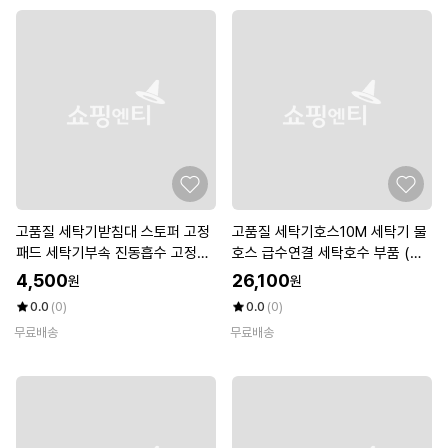
고품질 세탁기받침대 스토퍼 고정
고품질 세탁기호스10M 세탁기 물
패드 세탁기부속 진동흡수 고정패
호스 급수연결 세탁호수 부품 (W
드 (W99EC41)
492429)
4,500
26,100
원
원
0.0
(0)
0.0
(0)
무료배송
무료배송