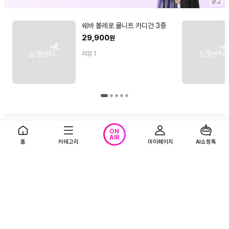
쉐바 볼레로 쿨니트 카디건 3종
29,900
원
리뷰
1
ON
AIR
홈
카테고리
마이페이지
AI쇼핑톡
NOTICE
26.07.02
개인정보처리방침 개정 안내(26.07.09)
앱다운로드
고객센터
로그인
회사소개
1866-0023 (유료)