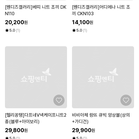
[웬디즈갤러리]베띠 니트 조끼 DK
[웬디즈갤러리]어디에나 니트 조
N110
끼 CKN103
20,200
14,100
원
원
5.0
(1)
5.0
(1)
[헬리꽁땡]다프네V넥케이프니트2
비비아체 랑뜨 큐빅 앙상블(상의
종(블루+아이보리)
+가디건)
29,800
29,900
원
원
5.0
(1)
5.0
(1)