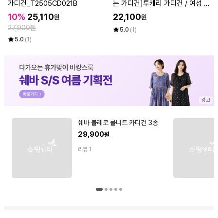
가디건_T2505CD021B
는 가디건]투캐리 가디건 / 여성 브
이넥 여유핏 TCD005
10%
25,110
22,100
원
원
27,900원
5.0
(1)
5.0
(1)
쉐바 볼레로 쿨니트 카디건 3종
29,900
원
리뷰
1