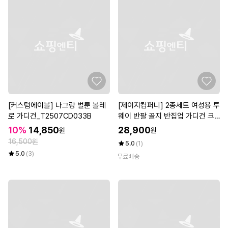
[커스텀에이블] 나그랑 벌룬 볼레
[제이지컴퍼니] 2종세트 여성용 투
로 가디건_T2507CD033B
웨이 반팔 골지 반집업 가디건 크
롭 반소매
10%
14,850
28,900
원
원
16,500원
5.0
(1)
5.0
(3)
무료배송