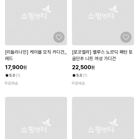
[리들리나인] 케이블 모직 카디건_
[로코엘라] 벨루스 노르딕 패턴 토
레드
글단추 니트 여성 가디건
17,900
22,500
원
원
5.0
(1)
5.0
(1)
무료배송
무료배송