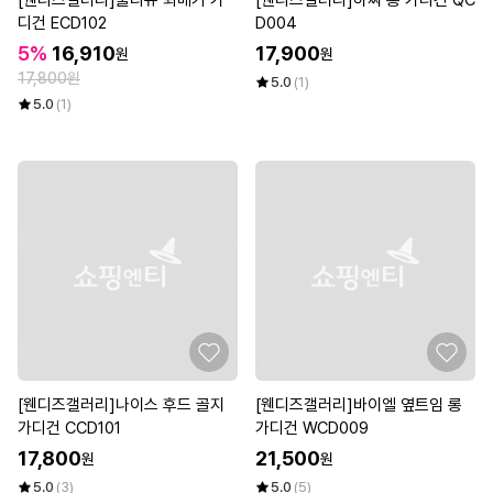
[웬디즈갤러리]줄리쥬 꽈배기 가
[웬디즈갤러리]하찌 롱 가디건 QC
디건 ECD102
D004
5%
16,910
17,900
원
원
17,800원
5.0
(1)
5.0
(1)
[웬디즈갤러리]나이스 후드 골지
[웬디즈갤러리]바이엘 옆트임 롱
가디건 CCD101
가디건 WCD009
17,800
21,500
원
원
5.0
(3)
5.0
(5)