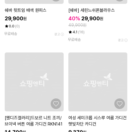
쉐바 뒷트임 배색 원피스
[쉐바] 세린느쉬폰블라우스
29,900
40%
29,900
원
원
49,900원
0.0
(0)
4.1
(16)
무료배송
광고
무료배송
광고
[웬디즈갤러리]드보르 니트 조끼/
여성 세미크롭 시스루 여름 가디건
브이넥 버튼 여름 가디건 RKN141
햇빛차단 카디건