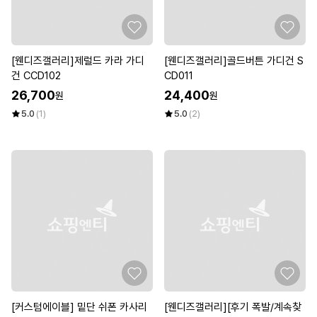
[웬디즈갤러리]제럴드 카라 가디
[웬디즈갤러리]골드버튼 가디건 S
건 CCD102
CD011
26,700
24,400
원
원
5.0
(1)
5.0
(2)
[커스텀에이블] 밑단 쉬폰 카사리
[웬디즈갤러리][후기 폭발/계속찾