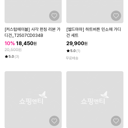
[커스텀에이블] 사각 펀칭 리본 가
[엘드마마] 하트버튼 민소매 가디
디건_T2507CD034B
건 세트
10%
18,450
29,900
원
원
20,500원
5.0
(1)
5.0
(3)
무료배송