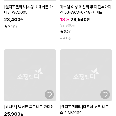
[웬디즈갤러리]샤밍 소매버튼 가
파스텔 여성 데일리 무지 단추가디
디건 WCD005
건 JG-WCD-0748-화이트
23,400
13%
28,540
원
원
32,800원
5.0
(1)
5.0
(1)
무료배송
[비니브] 빅버튼 후드니트 가디건
[웬디즈갤러리]다프네 버튼 니트
조끼 CKN104
25,900
원