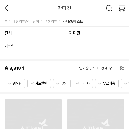
가디건
홈
패션의류/언더웨어
여성의류
가디건/베스트
전체
가디건
베스트
총
3,318
개
인기순
상세
앱적립
카드할인
쿠폰
무이자
무료배송