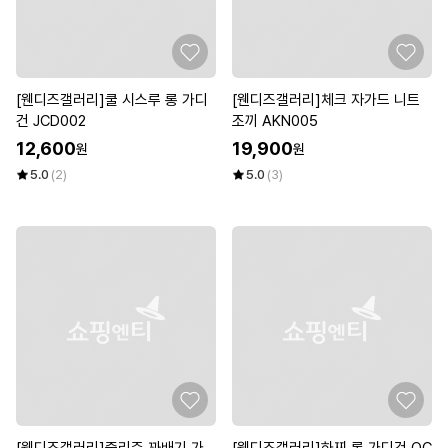
[웬디즈갤러리]쿨 시스루 롱 가디
[웬디즈갤러리]체크 자가드 니트
건 JCD002
조끼 AKN005
12,600
19,900
원
원
5.0
(2)
5.0
(3)