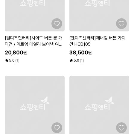
[웬디즈갤러리]사이드 버튼 롱 가
[웬디즈갤러리]제너럴 버튼 가디
디건 / 옆트임 데일리 브이넥 여성
건 HCD105
하프롱 CCD003
20,800
38,500
원
원
5.0
(1)
5.0
(1)