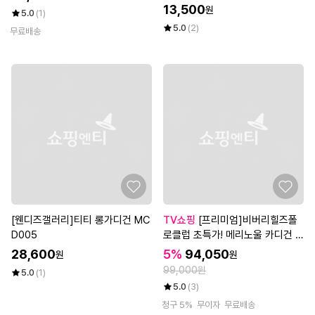
13,500
원
5.0
(1)
5.0
(2)
무료배송
[웬디즈갤러리]티티 롱가디건 MC
TV쇼핑
[프리미엄]비버리힐즈폴
D005
로클럽 초특가! 메리노울 카디건 2
종, 여성
28,600
5%
94,050
원
원
99,000원
5.0
(1)
5.0
(3)
청구 5%
무이자
무료배송