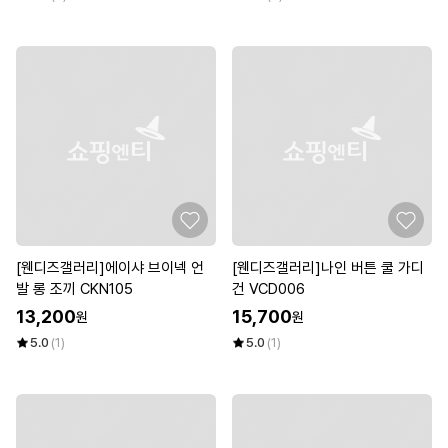
[웬디즈갤러리]에이샤 브이넥 언
[웬디즈갤러리]나인 버튼 쿨 가디
발 롱 조끼 CKN105
건 VCD006
13,200
15,700
원
원
5.0
(1)
5.0
(1)