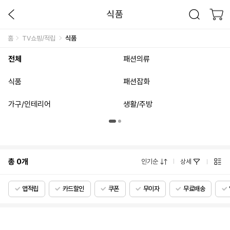
식품
홈
TV쇼핑/적립
식품
전체
패션의류
식품
패션잡화
가구/인테리어
생활/주방
총
0
개
인기순
상세
앱적립
카드할인
쿠폰
무이자
무료배송