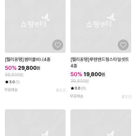
[헬리꽁땡]썸머쿨비니4종
[헬리꽁땡]루텐밴드형스타일셋트
4종
50%
29,800
원
50%
19,800
원
59,800원
39,800원
3.0
(1)
0.0
(0)
무료배송
광고
무료배송
광고