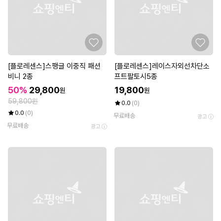
[플로레센스]스팽글 이중직 패션
[플로레센스]레이스자외선차단소
비니 2종
프트팔토시5종
50%
29,800
19,800
원
원
59,800원
0.0
(0)
0.0
(0)
무료배송
광고
무료배송
광고