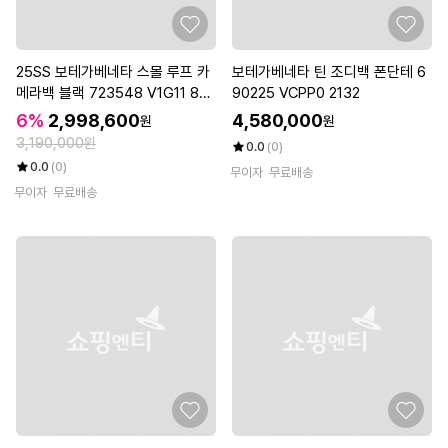
25SS 보테가베네타 스몰 루프 카
보테가베네타 틴 조디백 폰단테 6
메라백 블랙 723548 V1G11 84
90225 VCPP0 2132
25
6%
2,998,600
4,580,000
원
원
3,190,000원
0.0
(0)
0.0
(0)
무이자
무료배송
무이자
무료배송