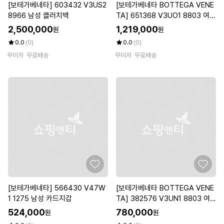
[보테가베네타] 603432 V3US2
[보테가베네타 BOTTEGA VENE
8966 남성 클러치백
TA] 651368 V3UO1 8803 여성
장지갑
2,500,000
1,219,000
원
원
0.0
(0)
0.0
(0)
무이자
무료배송
무이자
무료배송
[보테가베네타] 566430 V47W
[보테가베네타 BOTTEGA VENE
1 1275 남성 카드지갑
TA] 382576 V3UN1 8803 여
성 반지갑
524,000
780,000
원
원