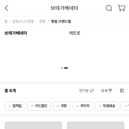
보테가베네타
홈
잡화/슈즈/명품
명품
명품 브랜드별
보테가베네타
에트로
총
6
개
인기순
상세
앱적립
카드할인
쿠폰
무이자
무료배송