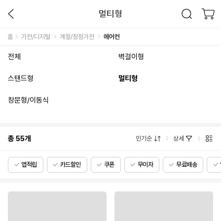
멀티형
홈
가전/디지털
계절/청정가전
에어컨
전체
벽걸이형
스탠드형
멀티형
창문형/이동식
총
55
개
인기순
상세
앱적립
카드할인
쿠폰
무이자
무료배송