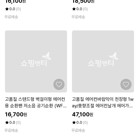
16,100
18,500
원
원
0.0
(0)
0.0
(0)
무료배송
무료배송
고품질 스탠드형 벽걸이형 에어컨
고품질 에어컨바람막이 천장형 1w
용 순환팬 저소음 공기순환 (WFK
ay/풍향조절 에어컨날개 에어가이
DZP1)
드 (W96080E)
16,700
47,100
원
원
0.0
(0)
0.0
(0)
무료배송
무료배송