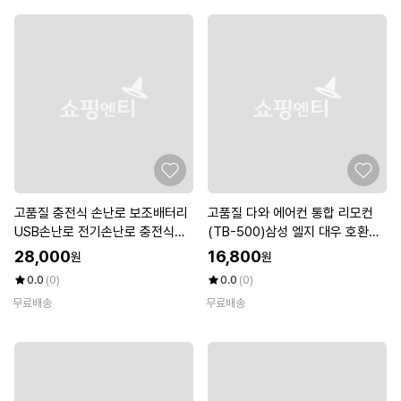
고품질 충전식 손난로 보조배터리
고품질 다와 에어컨 통합 리모컨
USB손난로 전기손난로 충전식찜
(TB-500)삼성 엘지 대우 호환
질팩 (W0E24A8)
(W4623EB)
28,000
16,800
원
원
0.0
(0)
0.0
(0)
무료배송
무료배송