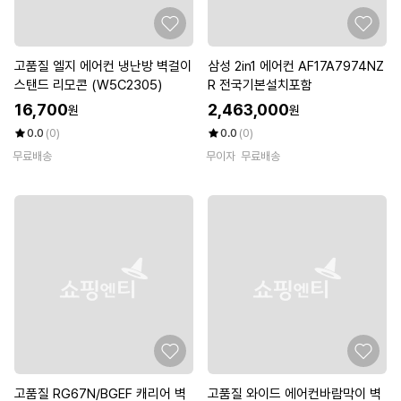
고품질 엘지 에어컨 냉난방 벽걸이
삼성 2in1 에어컨 AF17A7974NZ
스탠드 리모콘 (W5C2305)
R 전국기본설치포함
16,700
2,463,000
원
원
0.0
(0)
0.0
(0)
무료배송
무이자
무료배송
고품질 RG67N/BGEF 캐리어 벽
고품질 와이드 에어컨바람막이 벽