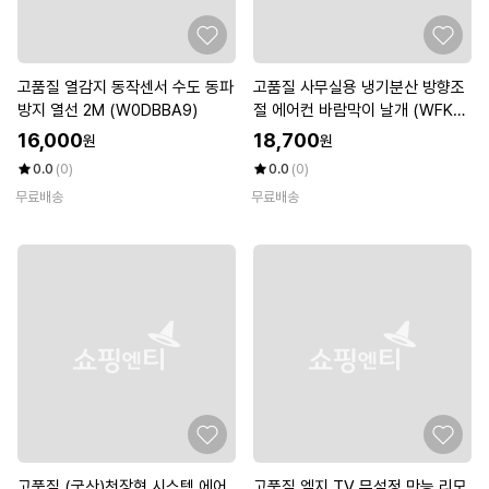
고품질 열감지 동작센서 수도 동파
고품질 사무실용 냉기분산 방향조
방지 열선 2M (W0DBBA9)
절 에어컨 바람막이 날개 (WFKD
ZP7)
16,000
18,700
원
원
0.0
(0)
0.0
(0)
무료배송
무료배송
고품질 (국산)천장형 시스템 에어
고품질 엘지 TV 무설정 만능 리모