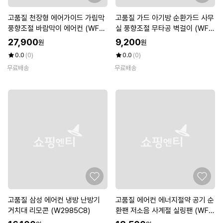
고품질 천장형 에어가이드 가림막
고품질 가드 아기방 순환가드 사무
풍향조절 바람막이 에어컨 (WFK
실 풍향조절 무타공 벽걸이 (WFK
G3RA)
G3QV)
27,900
9,200
원
원
0.0
(0)
0.0
(0)
무료배송
무료배송
고품질 삼성 에어컨 냉방 난방기
고품질 에어컨 에너지절약 공기 순
거치대 리모콘 (W2985C8)
환팬 저소음 사계절 실링팬 (WFK
DZPA)