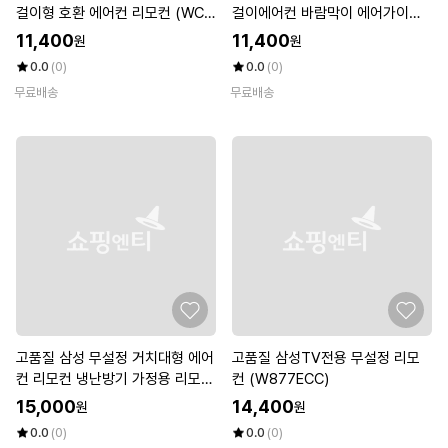
걸이형 호환 에어컨 리모컨 (WC9
걸이에어컨 바람막이 에어가이드
E697)
에어컨막이 (WC2CB83)
11,400
11,400
원
원
0.0
(0)
0.0
(0)
무료배송
무료배송
고품질 삼성 무설정 거치대형 에어
고품질 삼성TV전용 무설정 리모
컨 리모컨 냉난방기 가정용 리모콘
컨 (W877ECC)
만능 (W7CB5D1)
15,000
14,400
원
원
0.0
(0)
0.0
(0)