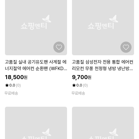
고품질 실내 공기유도팬 사계절 에
고품질 삼성전자 전용 통합 에어컨
너지절약 에어컨 순환팬 (WFKDZ
리모컨 무풍 천정형 냉방 냉난방
P6)
전용 (W6BDADF)
18,500
9,700
원
원
0.0
(0)
0.0
(0)
무료배송
무료배송