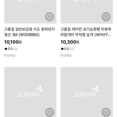
고품질 일반보급형 수도 동파방지
고품질 에어컨 공기순환팬 무동력
열선 3M (W0DBBB0)
바람개비 부착형 날개 (WFKFFL
X)
10,100
10,300
원
원
0.0
(0)
0.0
(0)
무료배송
무료배송