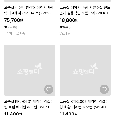
고품질 (국산) 천장형 에어컨바람
고품질 에어컨 바람 방향조절 윈드
막이 4웨이 (4개 1세트) (W265A
날개 실용적인 바람막이 (WFKDZ
13)
PB)
75,700
18,800
원
원
0.0
(0)
0.0
(0)
무이자
무료배송
무료배송
고품질 RFL-0601 캐리어 벽걸이
고품질 KTKL002 캐리어 벽걸이
형 호환 에어컨 리모컨 (WF4D70
형 호환 에어컨 리모컨 (WF4D70
D)
9)
11,400
11,400
원
원