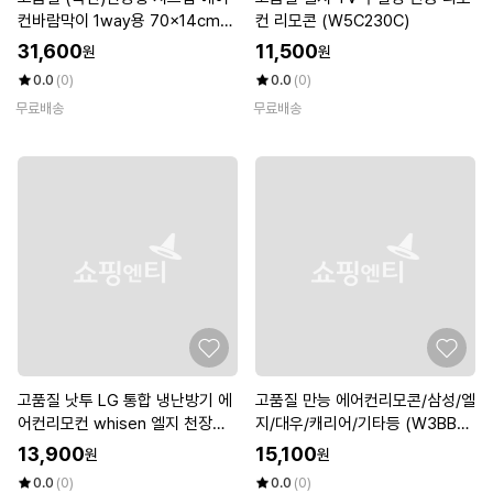
컨바람막이 1way용 70x14cm
컨 리모콘 (W5C230C)
(WBCC89E)
31,600
11,500
원
원
0.0
(0)
0.0
(0)
무료배송
무료배송
고품질 낫투 LG 통합 냉난방기 에
고품질 만능 에어컨리모콘/삼성/엘
어컨리모컨 whisen 엘지 천장형
지/대우/캐리어/기타등 (W3BB4
(W9F2EAE)
22)
13,900
15,100
원
원
0.0
(0)
0.0
(0)