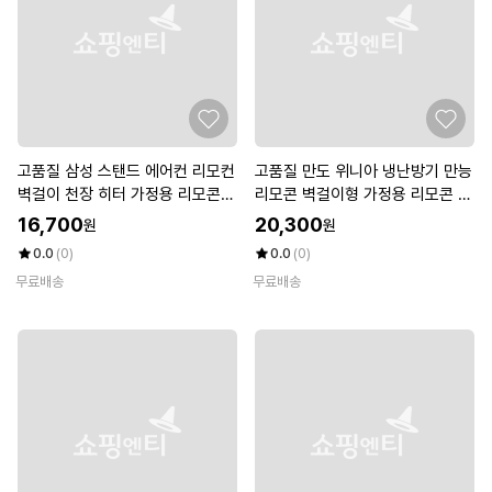
고품질 삼성 스탠드 에어컨 리모컨
고품질 만도 위니아 냉난방기 만능
벽걸이 천장 히터 가정용 리모콘
리모콘 벽걸이형 가정용 리모콘 만
만능 (W6C68AB)
능 (W6725E8)
16,700
20,300
원
원
0.0
(0)
0.0
(0)
무료배송
무료배송