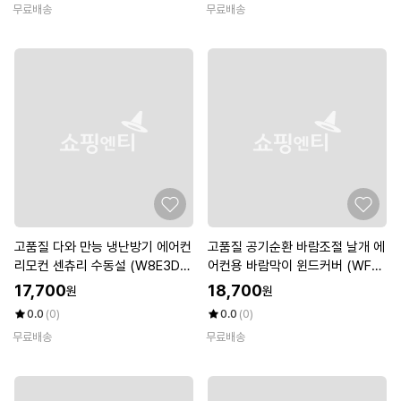
무료배송
무료배송
고품질 다와 만능 냉난방기 에어컨
고품질 공기순환 바람조절 날개 에
리모컨 센츄리 수동설 (W8E3D2
어컨용 바람막이 윈드커버 (WFK
B)
DZP5)
17,700
18,700
원
원
0.0
(0)
0.0
(0)
무료배송
무료배송