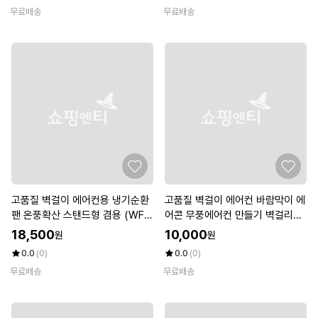
무료배송
무료배송
고품질 벽걸이 에어컨용 냉기순환
고품질 벽걸이 에어컨 바람막이 에
팬 온풍확산 스탠드형 겸용 (WFK
어콘 무풍에어컨 만들기 벽걸리에
DZP4)
어컨커버 (WC67061)
18,500
10,000
원
원
0.0
(0)
0.0
(0)
무료배송
무료배송