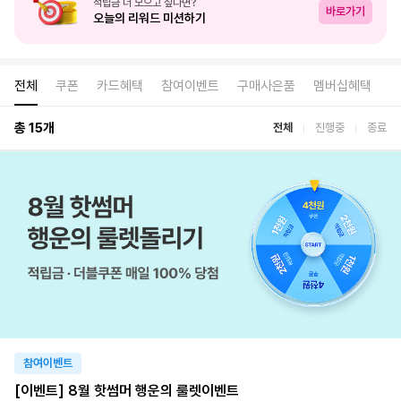
적립금 더 모으고 싶다면?
오늘의 리워드 미션하기
전체
쿠폰
카드혜택
참여이벤트
구매사은품
멤버십혜택
총 15개
전체
진행중
종료
참여이벤트
[이벤트] 8월 핫썸머 행운의 룰렛이벤트