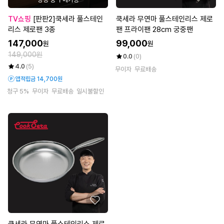
TV쇼핑
[판판2]쿡세라 풀스테인
쿡세라 무연마 풀스테인리스 제로
리스 제로팬 3종
팬 프라이팬 28cm 궁중팬
147,000
99,000
원
원
149,000원
0.0
(0)
4.0
(5)
무이자
무료배송
앱적립금 14,700원
청구 5%
무이자
무료배송
일시불할인