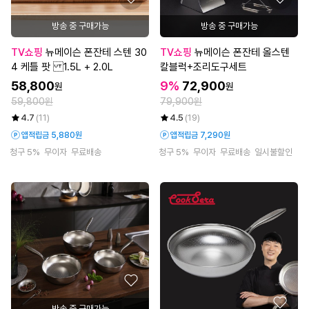
방송 중 구매가능
방송 중 구매가능
TV쇼핑
뉴메이슨 폰잔테 스텐 30
TV쇼핑
뉴메이슨 폰잔테 올스텐
4 케틀 팟 1.5L + 2.0L
칼블럭+조리도구세트
58,800
9%
72,900
원
원
59,800원
79,900원
4.7
(11)
4.5
(19)
앱적립금 5,880원
앱적립금 7,290원
청구 5%
무이자
무료배송
청구 5%
무이자
무료배송
일시불할인
방송 중 구매가능