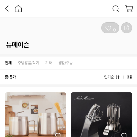
0
뉴메이슨
전체
주방용품/식기
기타
생활/주방
총
5
개
인기순