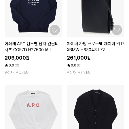
아페쎄 APC 맨투맨 남자 긴팔티
아페쎄 가방 크로스백 제이미 넥 P
셔츠 COEZD H27500 IAJ
XBMW H63043 LZZ
209,000
261,000
원
원
0.0
(0)
0.0
(0)
무이자
무료배송
무이자
무료배송