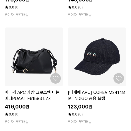
0.0
(0)
0.0
(0)
무이자
무료배송
무이자
무료배송
아페쎄 APC 가방 크로스백 니논
[아페쎄 APC] COHEV M24148
미니PUAAT F61583 LZZ
IAI INDIGO 공용 볼캡
416,000
123,000
원
원
0.0
(0)
0.0
(0)
무이자
무료배송
무이자
무료배송