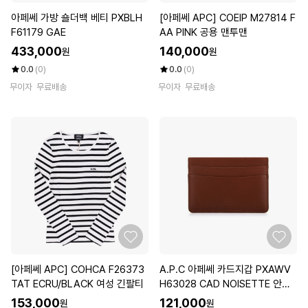
아페쎄 가방 숄더백 베티 PXBLH
[아페쎄 APC] COEIP M27814 F
F61179 GAE
AA PINK 공용 맨투맨
433,000
140,000
원
원
0.0
(0)
0.0
(0)
무이자
무료배송
무이자
무료배송
[아페쎄 APC] COHCA F26373
A.P.C 아페쎄 카드지갑 PXAWV
TAT ECRU/BLACK 여성 긴팔티
H63028 CAD NOISETTE 안드
레 여성카드지갑
153,000
121,000
원
원