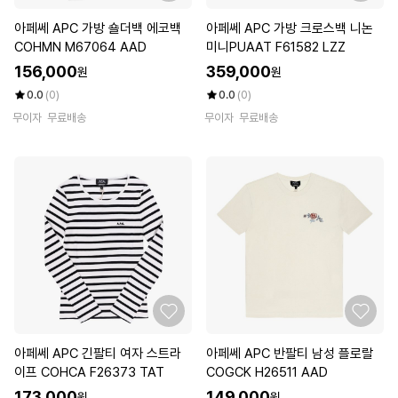
아페쎄 APC 가방 숄더백 에코백
아페쎄 APC 가방 크로스백 니논
COHMN M67064 AAD
미니PUAAT F61582 LZZ
156,000
359,000
원
원
0.0
(0)
0.0
(0)
무이자
무료배송
무이자
무료배송
아페쎄 APC 긴팔티 여자 스트라
아페쎄 APC 반팔티 남성 플로랄
이프 COHCA F26373 TAT
COGCK H26511 AAD
173,000
149,000
원
원