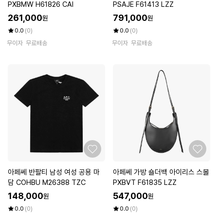
PXBMW H61826 CAI
PSAJE F61413 LZZ
261,000
791,000
원
원
0.0
(0)
0.0
(0)
무이자
무료배송
무이자
무료배송
아페쎄 반팔티 남성 여성 공용 마
아페쎄 가방 숄더백 아이리스 스몰
담 COHBU M26388 TZC
PXBVT F61835 LZZ
148,000
547,000
원
원
0.0
(0)
0.0
(0)