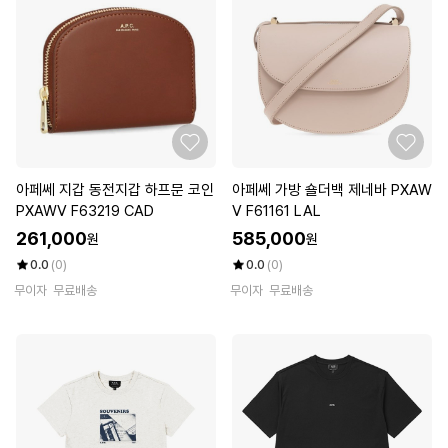
아페쎄 지갑 동전지갑 하프문 코인
아페쎄 가방 숄더백 제네바 PXAW
PXAWV F63219 CAD
V F61161 LAL
261,000
585,000
원
원
0.0
(0)
0.0
(0)
무이자
무료배송
무이자
무료배송