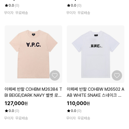
0.0
(0)
0.0
(0)
무이자
무료배송
무이자
무료배송
아페쎄 반팔 COHBM M26384 T
아페쎄 반팔 COHBW M26502 A
BI BEIGE/DARK NAVY 벨벳 로고
AB WHITE SNAKE 스네이크 남
스탠다드 그랜드 남성반팔티 여성
자반팔 여자반팔
127,000
110,000
원
원
반팔티
0.0
(0)
0.0
(0)
무이자
무료배송
무이자
무료배송