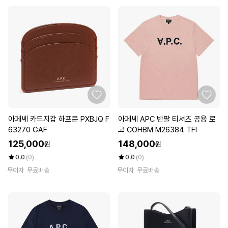
아페쎄 카드지갑 하프문 PXBJQ F
아페쎄 APC 반팔 티셔츠 공용 로
63270 GAF
고 COHBM M26384 TFI
125,000
148,000
원
원
0.0
(0)
0.0
(0)
무이자
무료배송
무이자
무료배송