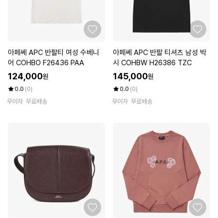
아페쎄 APC 반팔티 여성 수베니
아페쎄 APC 반팔 티셔츠 남성 박
어 COHBO F26436 PAA
시 COHBW H26386 TZC
124,000
145,000
원
원
0.0
(0)
0.0
(0)
무이자
무료배송
무이자
무료배송