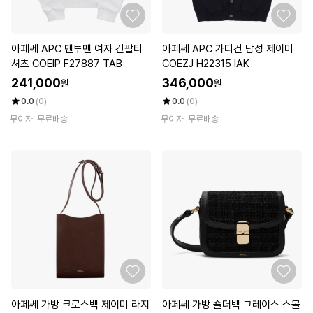
아페쎄 APC 맨투맨 여자 긴팔티
아페쎄 APC 가디건 남성 제이미
셔츠 COEIP F27887 TAB
COEZJ H22315 IAK
241,000
346,000
원
원
0.0
(0)
0.0
(0)
무이자
무료배송
무이자
무료배송
아페쎄 가방 크로스백 제이미 라지
아페쎄 가방 숄더백 그레이스 스몰