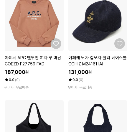
아페쎄 APC 맨투맨 여자 루 마담
아페쎄 모자 캡모자 찰리 베이스볼
COEZD F27759 FAD
COHIZ M24161 IAI
187,000
131,000
원
원
0.0
(0)
0.0
(0)
무이자
무료배송
무이자
무료배송