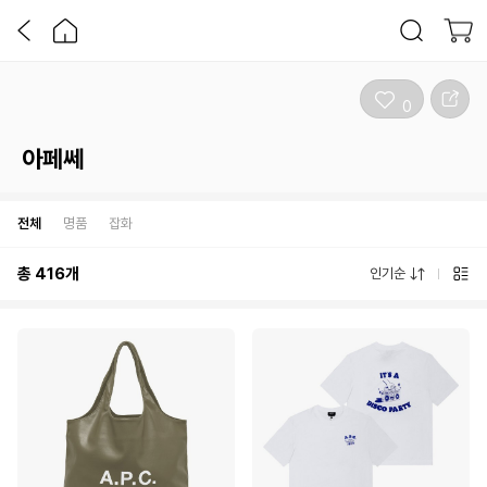
0
아페쎄
전체
명품
잡화
총
416
개
인기순