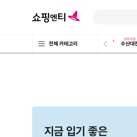
추천!
장보기
20%쿠폰
전체 카테고리
TV쇼핑
편성표
활력충전💪
수산대
이
전
슬
라
이
드