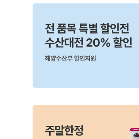
내
용
시
작