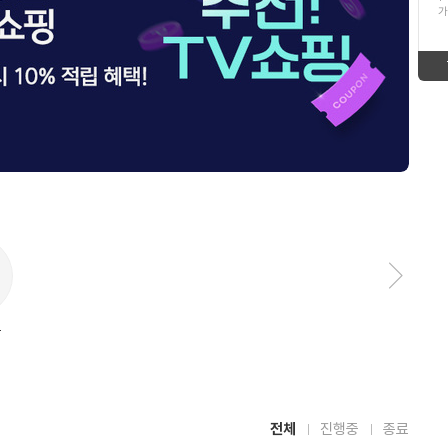
ico-
up
가
16
삼육두유
up
ico-
17
황태채
ico-
down
18
데님
new
ico-
19
두유
new
ico-
20
레몬 주방세제 4l
down
ico-
1
지오클린레몬주방세제
다
ico-
down
음
슬
방
equal
라
이
드
전체
진행중
종료