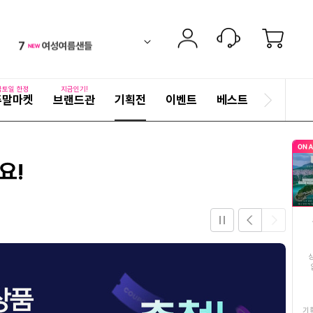
6
김치
up
ico-
펼
7
여성여름샌들
치
검
ico-
down
기
색
8
임성근
어
new
ico-
자
금토일 한정
지금인기!
주말마켓
브랜드관
기획전
이벤트
베스트
세
다
9
정호영손질왕낙지11
up
ico-
히
음
보
슬
10
딱딱이복숭아
기
up
ico-
라
요!
이
11
복숭아
드
ico-
up
12
주방세제
down
ico-
stop
이
다
13
전
음
넥센타이어
down
ico-
슬
슬
라
라
14
동국제약마데카크림
down
ico-
이
이
드
드
15
만블링
기