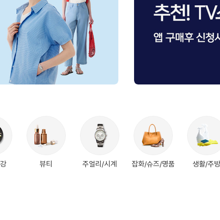
건강
뷰티
주얼리/시계
잡화/슈즈/명품
생활/주