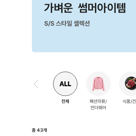
이
전
슬
전체
패션의류/
식품/
라
언더웨어
이
전
드
체
탭
총
43
개