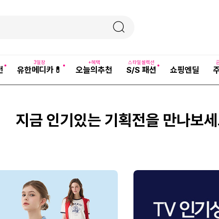
3일장
+혜택
스타일셀렉션
전
유한메디카💊
오늘의추천
S/S 패션
쇼핑엔딜
지금 인기있는 기획전을 만나보세