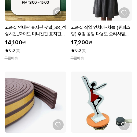
고품질 안내판 표지판 팻말_S8_점
고품질 작업 앞치마-챠콜 (원피스
심시간_화이트 미니간판 표지판제
형) 주방 공방 다용도 요리사앞치
작 (WBC8C33)
마 (WE54E8A)
14,100
17,200
원
원
0.0
(0)
0.0
(0)
무료배송
무료배송