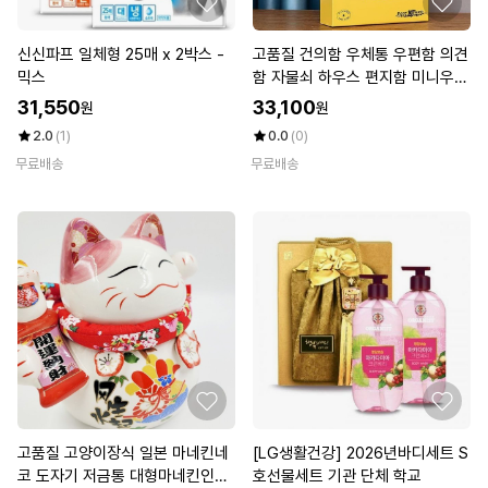
신신파프 일체형 25매 x 2박스 -
고품질 건의함 우체통 우편함 의견
믹스
함 자물쇠 하우스 편지함 미니우체
통 (WCCD02E)
31,550
33,100
원
원
2.0
(1)
0.0
(0)
무료배송
무료배송
고품질 고양이장식 일본 마네킨네
[LG생활건강] 2026년바디세트 S
코 도자기 저금통 대형마네킨인형
호선물세트 기관 단체 학교