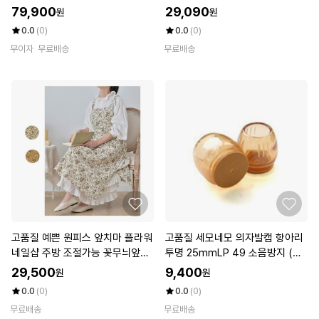
(WFKHKIF)
79,900
29,090
원
원
0.0
(0)
0.0
(0)
무이자
무료배송
무료배송
고품질 예쁜 원피스 앞치마 플라워
고품질 세모네모 의자발캡 항아리
네일샵 주방 조절가능 꽃무늬앞치
투명 25mmLP 49 소음방지 (W1
마 (WBDFF42)
46A0A)
29,500
9,400
원
원
0.0
(0)
0.0
(0)
무료배송
무료배송