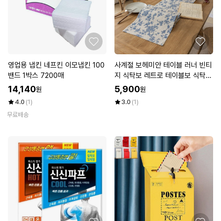
영업용 냅킨 네프킨 이모냅킨 100
사계절 보헤미안 테이블 러너 빈티
밴드 1박스 7200매
지 식탁보 레트로 테이블보 식탁
테이블 커버 주방 홈카페 인테리어
14,140
5,900
원
원
(2인)
4.0
(1)
3.0
(1)
무료배송