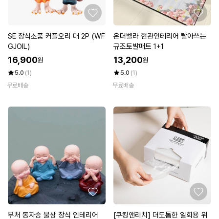
SE 장식소품 커플오리 대 2P (WF
온더벨라 현관인테리어 빨아쓰는
GJOIL)
규조토발매트 1+1
16,900
13,200
원
원
5.0
(1)
5.0
(1)
무료배송
무료배송
부처 동자승 불상 장식 인테리어
[쿠킹앤리치] 더도톰한 일회용 위