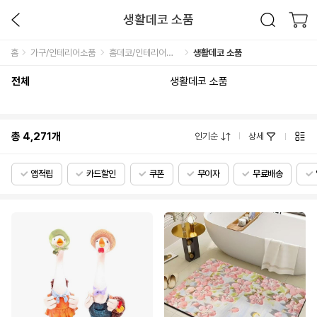
생활데코 소품
홈
가구/인테리어소품
홈데코/인테리어소품
생활데코 소품
전체
생활데코 소품
총
4,271
개
인기순
상세
앱적립
카드할인
쿠폰
무이자
무료배송