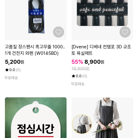
고품질 장스팬시 흑고무줄 1000..
[Dvene] 디베네 컨템포 3D 규조
1개 건전지 와펜 (W0145BD)
토 욕실매트
5,200
55%
8,900
원
원
19,800원
0.0
(0)
0.0
(0)
무료배송
무료배송