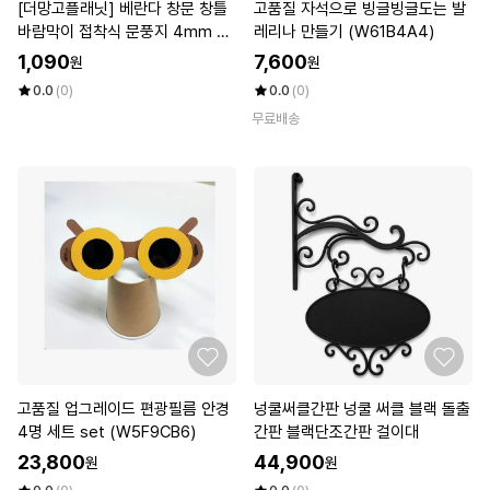
[더망고플래닛] 베란다 창문 창틀
고품질 자석으로 빙글빙글도는 발
바람막이 접착식 문풍지 4mm x
레리나 만들기 (W61B4A4)
9mm
1,090
7,600
원
원
0.0
(0)
0.0
(0)
무료배송
고품질 업그레이드 편광필름 안경
넝쿨써클간판 넝쿨 써클 블랙 돌출
4명 세트 set (W5F9CB6)
간판 블랙단조간판 걸이대
23,800
44,900
원
원