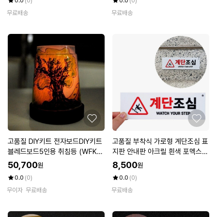
0.0
(0)
0.0
(0)
무료배송
무료배송
고품질 DIY키트 전자보드DIY키트
고품질 부착식 가로형 계단조심 표
블레드보드5인용 취침등 (WFKH
지판 안내판 아크릴 흰색 포멕스표
FLL)
지판 (WE0B095)
50,700
8,500
원
원
0.0
(0)
0.0
(0)
무이자
무료배송
무료배송