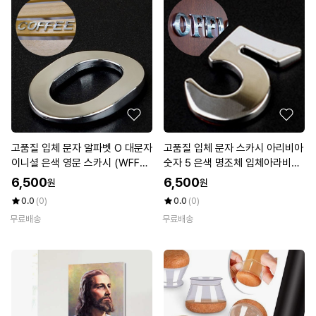
고품질 입체 문자 알파벳 O 대문자
고품질 입체 문자 스카시 아리비아
이니셜 은색 영문 스카시 (WFFW
숫자 5 은색 명조체 입체아라비아
F7Y)
숫자 (WFFWFB4)
6,500
6,500
원
원
0.0
(0)
0.0
(0)
무료배송
무료배송