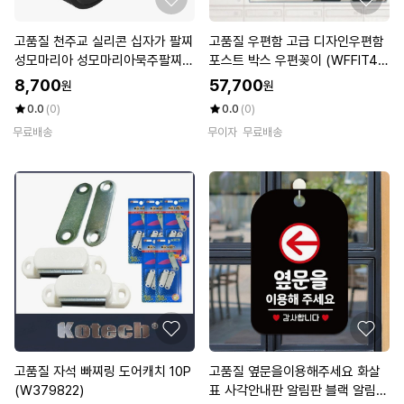
고품질 천주교 실리콘 십자가 팔찌
고품질 우편함 고급 디자인우편함
성모마리아 성모마리아묵주팔찌
포스트 박스 우편꽂이 (WFFIT4
(WD07F89)
B)
8,700
57,700
원
원
0.0
(0)
0.0
(0)
무료배송
무이자
무료배송
고품질 자석 빠찌링 도어캐치 10P
고품질 옆문을이용해주세요 화살
(W379822)
표 사각안내판 알림판 블랙 알림판