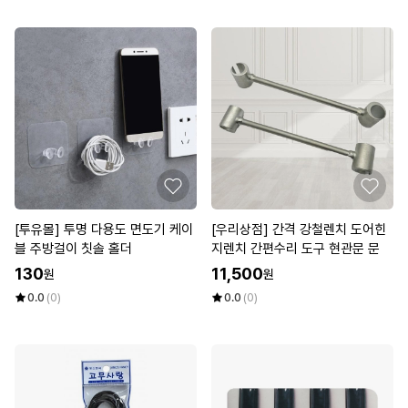
[투유몰] 투명 다용도 면도기 케이
[우리상점] 간격 강철렌치 도어힌
블 주방걸이 칫솔 홀더
지렌치 간편수리 도구 현관문 문
130
11,500
원
원
0.0
(0)
0.0
(0)