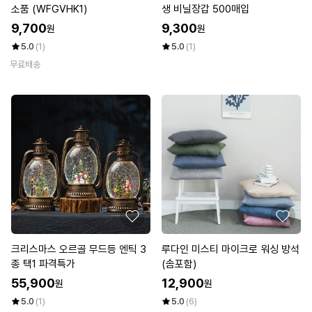
소품 (WFGVHK1)
생 비닐장갑 500매입
9,700
9,300
원
원
5.0
(1)
5.0
(1)
무료배송
크리스마스 오르골 무드등 엔틱 3
루다인 미스티 마이크로 워싱 방석
종 택1 파격특가
(솜포함)
55,900
12,900
원
원
5.0
(1)
5.0
(6)