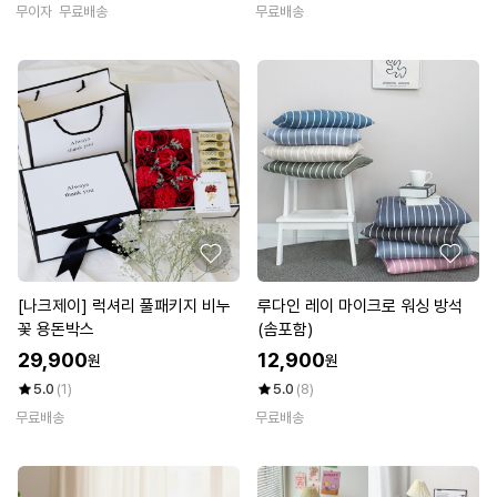
무이자
무료배송
무료배송
[나크제이] 럭셔리 풀패키지 비누
루다인 레이 마이크로 워싱 방석
꽃 용돈박스
(솜포함)
29,900
12,900
원
원
5.0
(1)
5.0
(8)
무료배송
무료배송