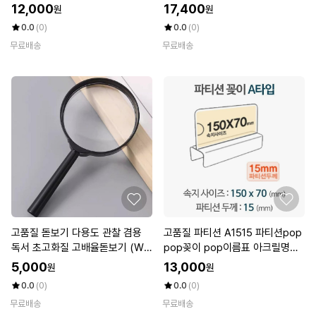
공지사항판 (WA10628)
12,000
17,400
원
원
0.0
(0)
0.0
(0)
무료배송
무료배송
고품질 돋보기 다용도 관찰 겸용
고품질 파티션 A1515 파티션pop
독서 초고화질 고배율돋보기 (WF
pop꽂이 pop이름표 아크릴명패
KB6PV)
(W6AF1F2)
5,000
13,000
원
원
0.0
(0)
0.0
(0)
무료배송
무료배송