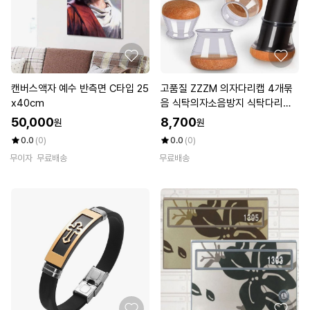
캔버스액자 예수 반측면 C타입 25
고품질 ZZZM 의자다리캡 4개묶
x40cm
음 식탁의자소음방지 식탁다리커
버 (WDA1827)
50,000
8,700
원
원
0.0
(0)
0.0
(0)
무이자
무료배송
무료배송