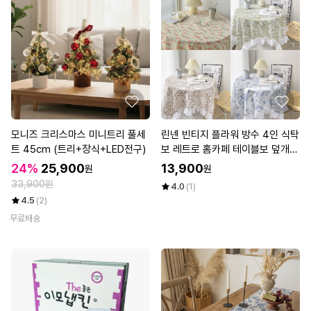
모니즈 크리스마스 미니트리 풀세
린넨 빈티지 플라워 방수 4인 식탁
트 45cm (트리+장식+LED전구)
보 레트로 홈카페 테이블보 덮개
러너 깔개 4종 (4인)
24%
25,900
13,900
원
원
33,900원
4.0
(1)
4.5
(2)
무료배송